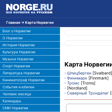
Главная
→
Карта Норвегии
Блог о Норвегии
О Норвегии
История Норвегии
Культура Норвегии
Музыка Норвегии
Карта Норвеги
Спорт Норвегии
Шпицберген
[Svalbard
Литература Норвегии
Финнмарк
[Finnmark]
Кинематограф Норвегии
Тромс
[Troms]
События и юбилеи
[Nordland]
Северный Тронделаг
[
Человек месяца
Календарь
СМИ Норвегии