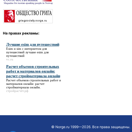
На правах рекламы:
Лучшие esim для путешествий
Esim и sim с интернетом для
путешествий
лучшие esim для
путешествий
vc.ru
Расчет объемов строительных
работ и материалов онлайн:
расчет стройматериала онлайн
Расчет объемов строительных работ и
материалов онлайн: расчет
стройматериала онлайн
.
стройрасчёт.рф
©
Norge.ru
1999—2026. Все права защищены.