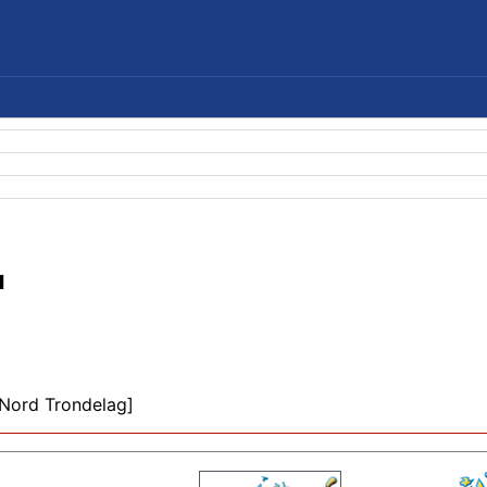
и
]
Nord Trondelag]