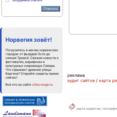
Затрудняюсь ответить
Норвегия зовёт!
Погрузитесь в магию норвежских
городов: от фьордов Осло до
сияния Тромсё. Свежие новости о
фестивалях, марафонах и
культурных сокровищах Севера.
Что скрывают древние улицы
Бергена? Откройте секреты прямо
реклама
сейчас!
аудит сайтов
/
карта р
Всё это на сайте
cities.norge.ru
.
карта норвегии, географи