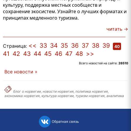
культуру, поддержка местных сообществ и
сохранение экосистем. Узнайте о лучших форматах и
принципах медленного туризма.
читать →
<<
33
34
35
36
37
38
39
Страница:
40
41
42
43
44
45
46
47
48
>>
Всего новостей на сайте:
26510
Все новости »
блог о норвегии, новости норвегия, политика норвегия,
экономика норвегия, культура норвегии, туризм норвегия, аналитика
Обратная связь