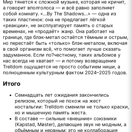
Мир тянется к сложной музыке, которая не кричит,
а говорит вполголоса — и всё равно заполняет
собой комнату. «…By The Shadows…» — одна из
таких пластинок: она не предлагает лёгкой
«реакции», не эксплуатирует память о старых
временах, не «продаёт» жанр. Она работает на
границе, где блэк-метал остаётся тёмным и острым,
но перестаёт быть «только» блэк-металом, включая
в свой организм всё, что помогает лучше сказать
задуманное. Если по?честному, таких альбомов у
нас всегда не хватает — и потому возвращение
Trelldom ощущается не просто событием ниши, а
полноценным культурным фактом 2024–2025 годов.
Итого
Семнадцать лет ожидания закончились
релизом, который не похож на жест
ностальгии: Trelldom сменили не только краски,
но и мышечную память жеста.
В составе — сильные «внешние» союзники
(Kapstad, Møster), делающие звук не модным, а
объёмным и нервным; это не коллаборация