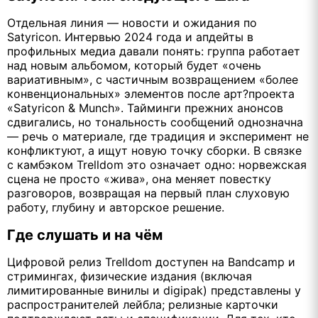
Отдельная линия — новости и ожидания по
Satyricon. Интервью 2024 года и апдейты в
профильных медиа давали понять: группа работает
над новым альбомом, который будет «очень
вариативным», с частичным возвращением «более
конвенциональных» элементов после арт?проекта
«Satyricon & Munch». Тайминги прежних анонсов
сдвигались, но тональность сообщений однозначна
— речь о материале, где традиция и эксперимент не
конфликтуют, а ищут новую точку сборки. В связке
с камбэком Trelldom это означает одно: норвежская
сцена не просто «жива», она меняет повестку
разговоров, возвращая на первый план слуховую
работу, глубину и авторское решение.
Где слушать и на чём
Цифровой релиз Trelldom доступен на Bandcamp и
стримингах, физические издания (включая
лимитированные винилы и digipak) представлены у
распространителей лейбла; релизные карточки