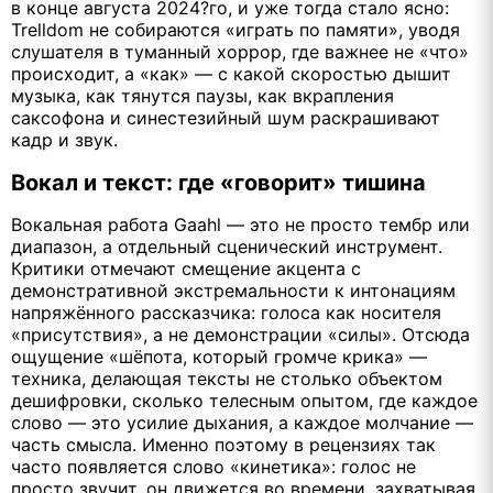
в конце августа 2024?го, и уже тогда стало ясно:
Trelldom не собираются «играть по памяти», уводя
слушателя в туманный хоррор, где важнее не «что»
происходит, а «как» — с какой скоростью дышит
музыка, как тянутся паузы, как вкрапления
саксофона и синестезийный шум раскрашивают
кадр и звук.
Вокал и текст: где «говорит» тишина
Вокальная работа Gaahl — это не просто тембр или
диапазон, а отдельный сценический инструмент.
Критики отмечают смещение акцента с
демонстративной экстремальности к интонациям
напряжённого рассказчика: голоса как носителя
«присутствия», а не демонстрации «силы». Отсюда
ощущение «шёпота, который громче крика» —
техника, делающая тексты не столько объектом
дешифровки, сколько телесным опытом, где каждое
слово — это усилие дыхания, а каждое молчание —
часть смысла. Именно поэтому в рецензиях так
часто появляется слово «кинетика»: голос не
просто звучит, он движется во времени, захватывая