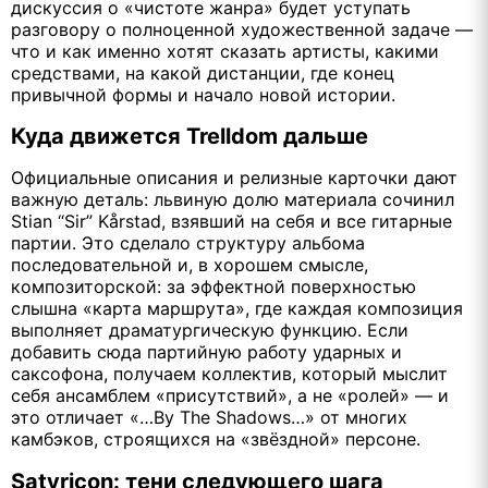
дискуссия о «чистоте жанра» будет уступать
разговору о полноценной художественной задаче —
что и как именно хотят сказать артисты, какими
средствами, на какой дистанции, где конец
привычной формы и начало новой истории.
Куда движется Trelldom дальше
Официальные описания и релизные карточки дают
важную деталь: львиную долю материала сочинил
Stian “Sir” Kårstad, взявший на себя и все гитарные
партии. Это сделало структуру альбома
последовательной и, в хорошем смысле,
композиторской: за эффектной поверхностью
слышна «карта маршрута», где каждая композиция
выполняет драматургическую функцию. Если
добавить сюда партийную работу ударных и
саксофона, получаем коллектив, который мыслит
себя ансамблем «присутствий», а не «ролей» — и
это отличает «…By The Shadows…» от многих
камбэков, строящихся на «звёздной» персоне.
Satyricon: тени следующего шага