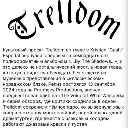
Культовый проект Trelldom во главе с Kristian “Gaahl”
Espedal вернулся с первым за семнадцать лет
полноформатным альбомом «…By The Shadows…», и
это далеко не ностальгический жест, а новая глава,
которую придётся обсуждать без оглядки на
музейные представления о «классическом»
норвежском блэке. Релиз состоялся 13 сентября
2024 года на Prophecy Productions, анонсу
предшествовал клип на «The Voice of What Whispers»
и серия обзоров, где критики сходились в одном:
Trelldom сохранили тёмное ядро, но вывернули язык
жанра в сторону многослойной, порой авангардной
драматургии, где вместе с блэковым холодом
работают джазовые краски и густая