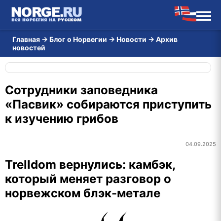
Главная
→
Блог о Норвегии
→
Новости
→
Архив
новостей
Сотрудники заповедника
«Пасвик» собираются приступить
к изучению грибов
04.09.2025
Trelldom вернулись: камбэк,
который меняет разговор о
норвежском блэк-метале