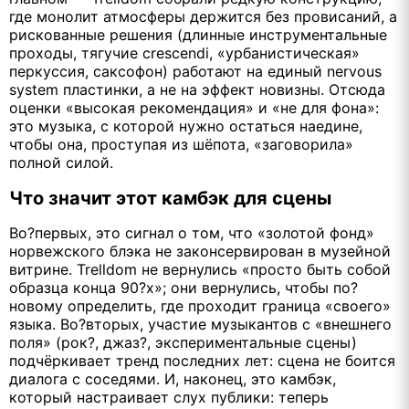
где монолит атмосферы держится без провисаний, а
рискованные решения (длинные инструментальные
проходы, тягучие crescendi, «урбанистическая»
перкуссия, саксофон) работают на единый nervous
system пластинки, а не на эффект новизны. Отсюда
оценки «высокая рекомендация» и «не для фона»:
это музыка, с которой нужно остаться наедине,
чтобы она, проступая из шёпота, «заговорила»
полной силой.
Что значит этот камбэк для сцены
Во?первых, это сигнал о том, что «золотой фонд»
норвежского блэка не законсервирован в музейной
витрине. Trelldom не вернулись «просто быть собой
образца конца 90?х»; они вернулись, чтобы по?
новому определить, где проходит граница «своего»
языка. Во?вторых, участие музыкантов с «внешнего
поля» (рок?, джаз?, экспериментальные сцены)
подчёркивает тренд последних лет: сцена не боится
диалога с соседями. И, наконец, это камбэк,
который настраивает слух публики: теперь