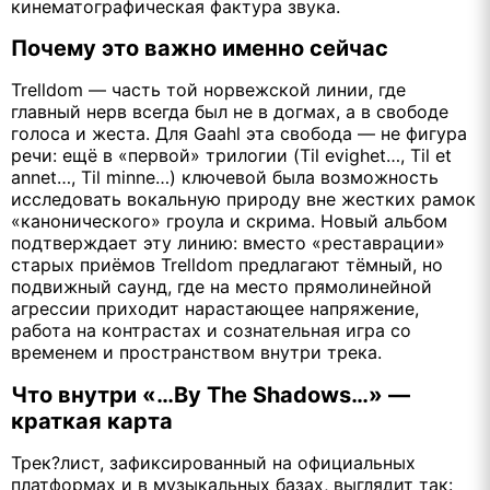
кинематографическая фактура звука.
Почему это важно именно сейчас
Trelldom — часть той норвежской линии, где
главный нерв всегда был не в догмах, а в свободе
голоса и жеста. Для Gaahl эта свобода — не фигура
речи: ещё в «первой» трилогии (Til evighet…, Til et
annet…, Til minne…) ключевой была возможность
исследовать вокальную природу вне жестких рамок
«канонического» гроула и скрима. Новый альбом
подтверждает эту линию: вместо «реста­врации»
старых приёмов Trelldom предлагают тёмный, но
подвижный саунд, где на место прямолинейной
агрессии приходит нарастающее напряжение,
работа на контрастах и сознательная игра со
временем и пространством внутри трека.
Что внутри «…By The Shadows…» —
краткая карта
Трек?лист, зафиксированный на официальных
платформах и в музыкальных базах, выглядит так: