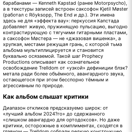
барабанами — Kenneth Kapstad (ранее Motorpsycho),
а в текстуры записей встроен саксофон Kjetil Møster
(работал с Röyksopp, The End и др.). Эти имена
здесь не для «эффекта вау»: перкуссия Капстада
добавляет живую, пружинящую пульсацию, выгодно
контрастирующую с тягучими гитарными пластами,
а саксофон Мøстера — не «джазовая вишенка», а
хрупкая, местами режущая грань, с которой тьма
альбома мультиплицируется и становится
буквально осязаемой. Такой шаг Prophecy
Productions описывает как сознательное
освобождение Trelldom от «узкой» дефиниции блэк?
метала ради более объёмного, авангардного звука,
остающегося при этом бесспорно тёмным и
агрессивным по природе.
Как альбом слышат критики
Диапазон откликов предсказуемо широк: от
«лучший альбом 2024?го» до сдержанного
«слишком авангардно для ортодоксов». Но даже
критики, осторожные в комплиментах, сходятся в
главном — Trelldom собрали редкую конструкцию,