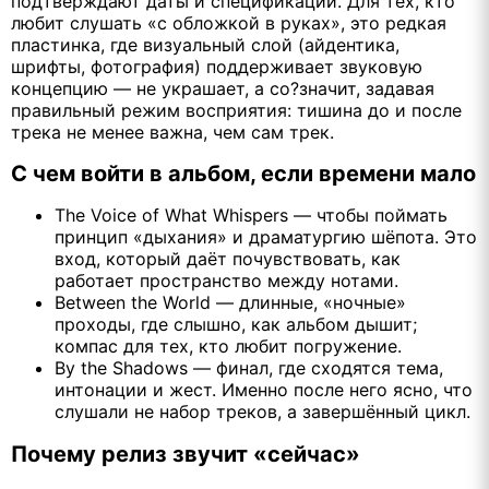
подтверждают даты и спецификации. Для тех, кто
любит слушать «с обложкой в руках», это редкая
пластинка, где визуальный слой (айдентика,
шрифты, фотография) поддерживает звуковую
концепцию — не украшает, а со?значит, задавая
правильный режим восприятия: тишина до и после
трека не менее важна, чем сам трек.
С чем войти в альбом, если времени мало
The Voice of What Whispers — чтобы поймать
принцип «дыхания» и драматургию шёпота. Это
вход, который даёт почувствовать, как
работает пространство между нотами.
Between the World — длинные, «ночные»
проходы, где слышно, как альбом дышит;
компас для тех, кто любит погружение.
By the Shadows — финал, где сходятся тема,
интонации и жест. Именно после него ясно, что
слушали не набор треков, а завершённый цикл.
Почему релиз звучит «сейчас»