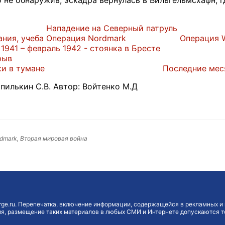
о не обнаружив, эскадра вернулась в Вильгельмсхафн, 
Нападение на Северный патруль
ния, учеба
Операция Nordmark
Операция 
1941 – февраль 1942 - стоянка в Бресте
рыв
и в тумане
Последние мес
илькин С.В. Автор: Войтенко М.Д
rdmark, Вторая мировая война
ge.ru. Перепечатка, включение информации, содержащейся в рекламных и 
, размещение таких материалов в любых СМИ и Интернете допускаются то