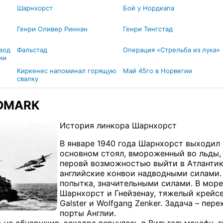
Шарнхорст
Бой у Нордкапа
Генри Оливер Риннан
Генри Тингстад
ывод
Фальстад
Операция «Стрельба из лука»
ии
Киркенес напоминал горящую
Май 45го в Норвегии
свалку
RDMARK
История линкора Шарнхорст
В январе 1940 года Шарнхорст выходил 
основном стоял, вмороженный во льды, 
перовй возможностью выйти в Атлантик
английские конвои надводными силами. 
попытка, значительными силами. В мор
Шарнхорст и Гнейзенау, тяжелый крейсе
Galster и Wolfgang Zenker. Задача – пер
порты Англии.