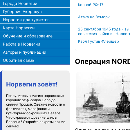
Города Норвегии
Конвой PQ-17
Губерния Акерсхус
Атака на Веморк
Норвегия для туристов
Карта Норвегии
25 сентября 1945 года - в
советских войск из Норвег
Обучение и образование
Карл Густав Флейшер
Работа в Норвегии
Авторы и публикации
Операция NO
Обратная связь
Норвегия зовёт!
Погрузитесь в магию норвежских
городов: от фьордов Осло до
сияния Тромсё. Свежие новости о
фестивалях, марафонах и
культурных сокровищах Севера.
Что скрывают древние улицы
Бергена? Откройте секреты прямо
сейчас!