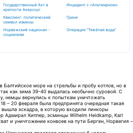
Государственный Акт в
Инцидент с «Альтмарком»
крепости Акерсхус
Квислинг: политический
Грини
символ измены
Норвежский национал -
Операция "Тяжёлая вода"
социализм
в Балтийское море на стрельбы и пробу котлов, но в
так как зима 39-40 выдалась необычно суровой. С
у, немцы вернулись к попыткам уничтожать
18 – 20 февраля была предпринята очередная такая
е вышла эскадра, в которую входили линкоры
р Адмирал Хиппер, эсминцы Wilhelm Heidkamp, Karl
ехват и уничтожение конвоев на пути Берген, Норвегия –