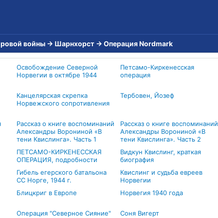
ировой войны
→
Шарнхорст
→
Операция Nordmark
Освобождение Северной
Петсамо-Киркенесская
Норвегии в октябре 1944
операция
Канцелярская скрепка
Тербовен, Йозеф
Норвежского сопротивления
я
Рассказ о книге воспоминаний
Рассказ о книге воспоминаний
Александры Ворониной «В
Александры Ворониной «В
тени Квислинга». Часть 1
тени Квислинга». Часть 2
ПЕТСАМО-КИРКЕНЕССКАЯ
Видкун Квислинг, краткая
ОПЕРАЦИЯ, подробности
биография
Гибель егерского батальона
Квислинг и судьба евреев
СС Норге, 1944 г.
Норвегии
Блицкриг в Европе
Норвегия 1940 года
Операция "Северное Сияние"
Соня Вигерт