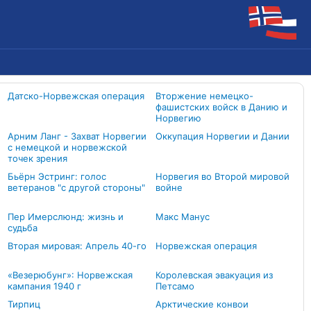
Датско-Норвежская операция
Вторжение немецко-
фашистских войск в Данию и
Норвегию
Арним Ланг - Захват Норвегии
Оккупация Норвегии и Дании
с немецкой и норвежской
точек зрения
Бьёрн Эстринг: голос
Норвегия во Второй мировой
ветеранов "с другой стороны"
войне
Пер Имерслюнд: жизнь и
Макс Манус
судьба
Вторая мировая: Апрель 40-го
Норвежская операция
«Везерюбунг»: Норвежская
Королевская эвакуация из
кампания 1940 г
Петсамо
Тирпиц
Арктические конвои