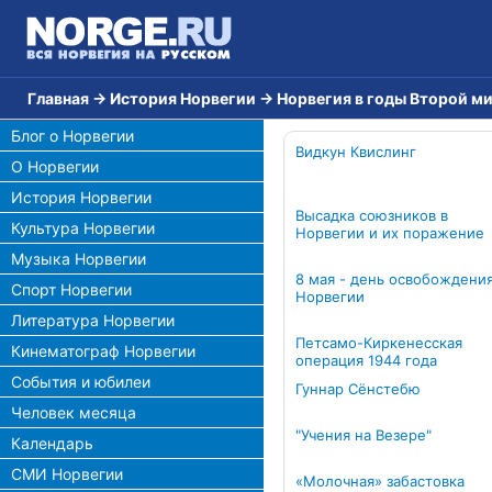
Главная
→
История Норвегии
→
Норвегия в годы Второй м
Блог о Норвегии
Видкун Квислинг
О Норвегии
История Норвегии
Высадка союзников в
Культура Норвегии
Норвегии и их поражение
Музыка Норвегии
8 мая - день освобождени
Спорт Норвегии
Норвегии
Литература Норвегии
Петсамо-Киркенесская
Кинематограф Норвегии
операция 1944 года
События и юбилеи
Гуннар Сёнстебю
Человек месяца
"Учения на Везере"
Календарь
СМИ Норвегии
«Молочная» забастовка