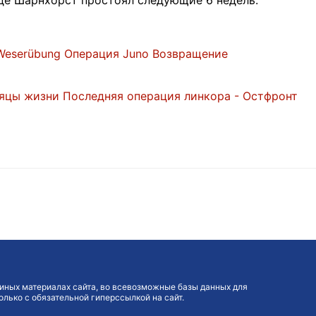
где Шарнхорст простоял следующие 6 недель.
Weserübung
Операция Juno
Возвращение
яцы жизни
Последняя операция линкора - Остфронт
иных материалах сайта, во всевозможные базы данных для
лько с обязательной гиперссылкой на сайт.