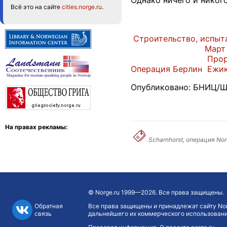
Однако ничего и никог
Всё это на сайте
cities.norge.ru
.
Строительство, испыта
Март 
Про
Операция Берлин
Ежик
Опубликовано: БНИЦ/Шп
На правах рекламы:
Scharnhorst, операция No
©
Norge.ru
1999—2026. Все права защищены.
Обратная
Все права защищены и принадлежат сайту Nor
связь
дальнейшего их коммерческого использования