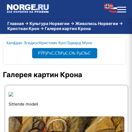
Главная
→
Культура Норвегии
→
Живопись Норвегии
→
Кристиан Крон
→
Галерея картин Крона
Халфдан Эгедиус
Кристиан Крог
Эдвард Мунк
РЎРјРѕС‚СЂРµС‚СЊ РµС‰С‘
Галерея картин Крона
Sittende modell