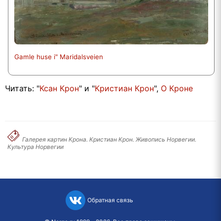
Gamle huse i" Maridalsveien
Читать: "
Ксан Крон
" и "
Кристиан Крон
",
О Кроне
Галерея картин Крона. Кристиан Крон. Живопись Норвегии.
Культура Норвегии
Обратная связь