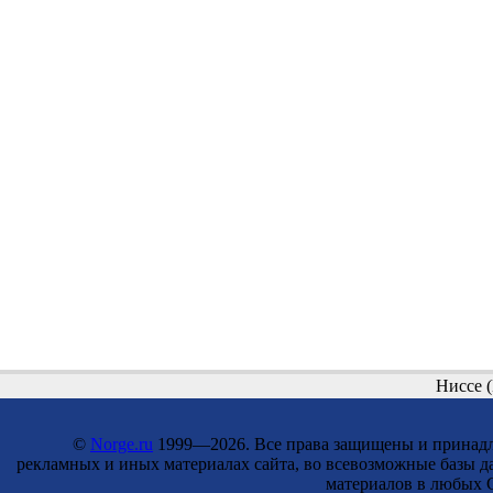
Ниссе 
©
Norge.ru
1999—2026. Все права защищены и принадле
рекламных и иных материалах сайта, во всевозможные базы д
материалов в любых С