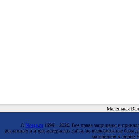
Маленькая Вал
©
Norge.ru
1999—2026. Все права защищены и принадле
рекламных и иных материалах сайта, во всевозможные базы д
материалов в любых С