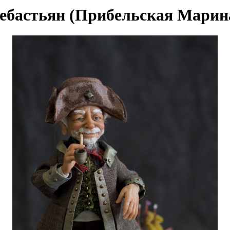
ебастьян (Прибельская Марин