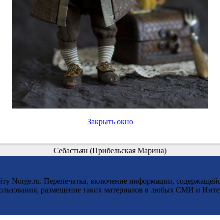
Закрыть окно
Себастьян (Прибельская Марина)
у Norge.ru. Перепечатка, включение информации, содержащейс
ользования, размещение таких материалов в любых СМИ и Интерн