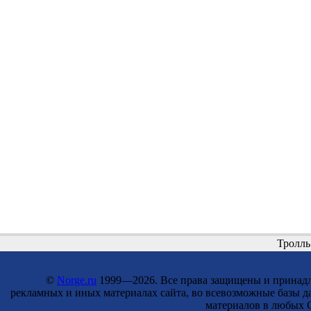
Тролль
©
Norge.ru
1999—2026. Все права защищены и принадле
рекламных и иных материалах сайта, во всевозможные базы д
материалов в любых С