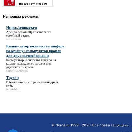
На правах рекламы:
Https://semozer.ru
Аренда домов
https://semozer.ru
семейный отдых.
semozer.ru
Калькулятор количества шифера
на крышу: калькулятор кровли
для двухскатной крыши
Калькулятор количества шифера на
крышу: калькулятор кровли для
двухскатной крыши
.
стройрасчёт.рф
Таусон
В блоке
таусон
собраны календарь и
счёт.
tennisbb.ru
©
Norge.ru
1999—2026. Все права защищены.