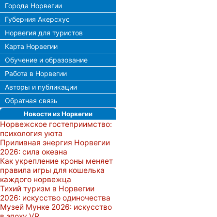
Города Норвегии
Губерния Акерсхус
Норвегия для туристов
Карта Норвегии
Обучение и образование
Работа в Норвегии
Авторы и публикации
Обратная связь
Новости из Норвегии
Норвежское гостеприимство:
психология уюта
Приливная энергия Норвегии
2026: сила океана
Как укрепление кроны меняет
правила игры для кошелька
каждого норвежца
Тихий туризм в Норвегии
2026: искусство одиночества
Музей Мунке 2026: искусство
в эпоху VR