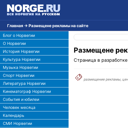
Главная
→
Размещене рекламы на сайте
Блог о Норвегии
О Норвегии
Размещене рек
История Норвегии
Культура Норвегии
Страница в разработке
Музыка Норвегии
Спорт Норвегии
размещение рекламы, цены
Литература Норвегии
Кинематограф Норвегии
События и юбилеи
Человек месяца
Календарь
СМИ Норвегии