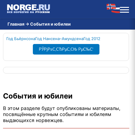
Главная
→
События и юбилеи
Год Бьёрнсона
Год Нансена–Амундсена
Год 2012
РЎРјРѕС‚СЂРµС‚СЊ РµС‰С‘
События и юбилеи
В этом разделе будут опубликованы материалы,
посвящённые крупным событиям и юбилеям
выдающихся норвежцев.