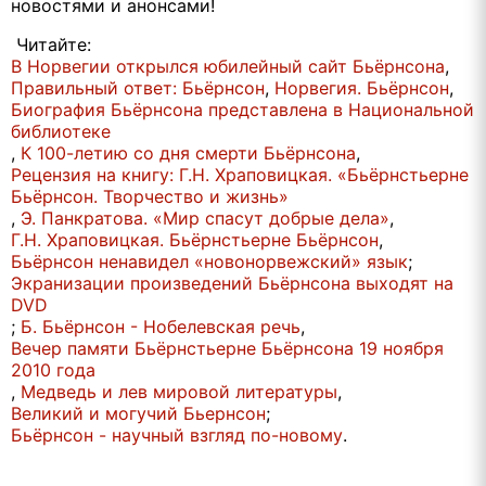
новостями и анонсами!
Читайте:
В Норвегии открылся юбилейный сайт Бьёрнсона
,
Правильный ответ: Бьёрнсон
,
Норвегия. Бьёрнсон
,
Биография Бьёрнсона представлена в Национальной
библиотеке
,
К 100-летию со дня смерти Бьёрнсона
,
Рецензия на книгу: Г.Н. Храповицкая. «Бьёрнстьерне
Бьёрнсон. Творчество и жизнь»
,
Э. Панкратова. «Мир спасут добрые дела»
,
Г.Н. Храповицкая. Бьёрнстьерне Бьёрнсон
,
Бьёрнсон ненавидел «новонорвежский» язык
;
Экранизации произведений Бьёрнсона выходят на
DVD
;
Б. Бьёрнсон - Нобелевская речь
,
Вечер памяти Бьёрнстьерне Бьёрнсона 19 ноября
2010 года
,
Медведь и лев мировой литературы
,
Великий и могучий Бьернсон
;
Бьёрнсон - научный взгляд по-новому
.