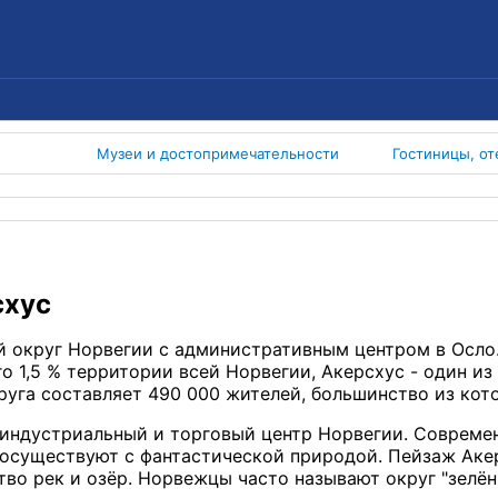
Музеи и достопримечательности
Гостиницы, от
схус
й округ Норвегии с административным центром в Осло.
го 1,5 % территории всей Норвегии, Акерсхус - один и
круга составляет 490 000 жителей, большинство из кот
индустриальный и торговый центр Норвегии. Современ
осуществуют с фантастической природой. Пейзаж Акер
тво рек и озёр. Норвежцы часто называют округ "зел