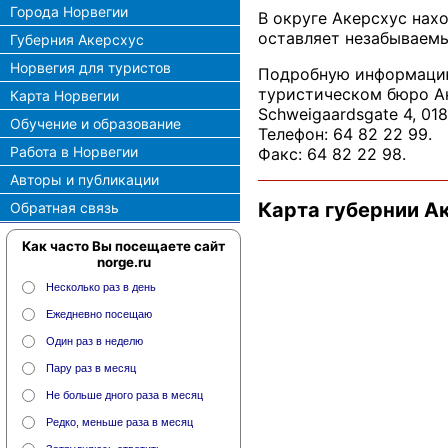
Города Норвегии
В округе Акерсхус нах
оставляет незабываемы
Губерния Акерсхус
Норвегия для туристов
Подробную информацию 
туристическом бюро Аке
Карта Норвегии
Schweigaardsgate 4, 018
Обучение и образование
Телефон: 64 82 22 99.
Работа в Норвегии
Факс: 64 82 22 98.
Авторы и публикации
Карта губернии А
Обратная связь
Как часто Вы посещаете сайт
norge.ru
Несколько раз в день
Ежедневно посещаю
Один раз в неделю
Пару раз в месяц
Не больше дного раза в месяц
Редко, меньше раза в месяц