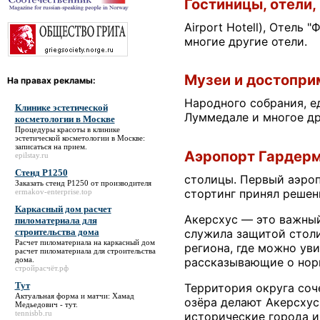
Гостиницы, отели,
Airport Hotell), Отель 
многие другие отели.
Музеи и достопри
На правах рекламы:
Народного собрания, е
Клинике эстетической
Луммедале и многое др
косметологии в Москве
Процедуры красоты в
клинике
эстетической косметологии в Москве
:
записаться на прием.
Аэропорт Гардер
epilstay.ru
Стенд Р1250
столицы. Первый аэроп
Заказать
стенд Р1250
от производителя
стортинг принял решен
ermakov-enterprise.top
Каркасный дом расчет
Акерсхус — это важный
пиломатериала для
строительства дома
служила защитой столи
Расчет пиломатериала на
каркасный дом
региона, где можно ув
расчет пиломатериала для строительства
дома
.
рассказывающие о нор
стройрасчёт.рф
Тут
Территория округа соч
Актуальная форма и матчи: Хамад
озёра делают Акерсхус
Медьедович -
тут
.
tennisbb.ru
исторические города и