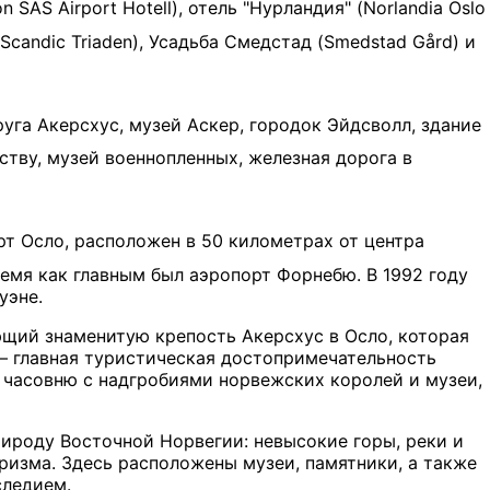
 SAS Airport Hotell), отель "Нурландия" (Norlandia Oslo
 (Scandic Triaden), Усадьба Смедстад (Smedstad Gård) и
га Акерсхус, музей Аскер, городок Эйдсволл, здание
тву, музей военнопленных, железная дорога в
рт Осло, расположен в 50 километрах от центра
ремя как главным был аэропорт Форнебю. В 1992 году
уэне.
щий знаменитую крепость Акерсхус в Осло, которая
— главная туристическая достопримечательность
 часовню с надгробиями норвежских королей и музеи,
ироду Восточной Норвегии: невысокие горы, реки и
ризма. Здесь расположены музеи, памятники, а также
следием.