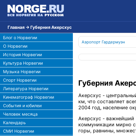
Главная
→
Губерния Акерсхус
Блог о Норвегии
Аэропорт Гардермуэн
О Норвегии
История Норвегии
Культура Норвегии
Музыка Норвегии
Спорт Норвегии
Губерния Акер
Литература Норвегии
Акерсхус - центральны
Кинематограф Норвегии
км, что составляет все
События и юбилеи
2004 год, население о
Человек месяца
Акерсхус - важнейший 
Календарь
коммуникации мирно с
горы, равнины, множес
СМИ Норвегии