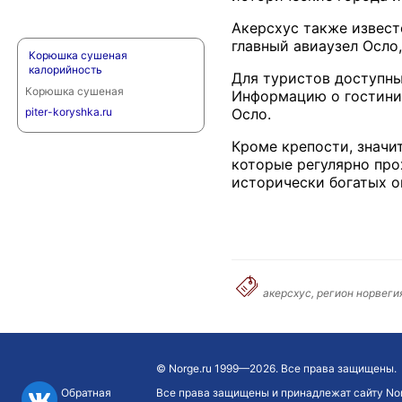
Акерсхус также извес
главный авиаузел Осло
Корюшка сушеная
калорийность
Для туристов доступны
Корюшка сушеная
Информацию о гостиниц
Осло.
piter-koryshka.ru
Кроме крепости, значи
которые регулярно про
исторически богатых о
акерсхус, регион норвеги
©
Norge.ru
1999—2026. Все права защищены.
Обратная
Все права защищены и принадлежат сайту Nor