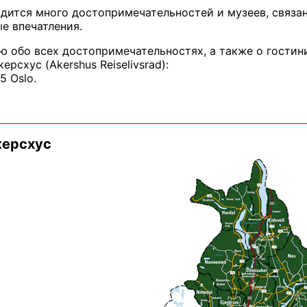
одится много достопримечательностей и музеев, связа
е впечатления.
обо всех достопримечательностях, а также о гостини
рсхус (Akershus Reiselivsrad):
5 Oslo.
керсхус