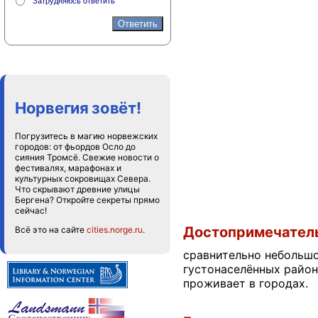
Затрудняюсь ответить
Норвегия зовёт!
Погрузитесь в магию норвежских
городов: от фьордов Осло до
сияния Тромсё. Свежие новости о
фестивалях, марафонах и
культурных сокровищах Севера.
Что скрывают древние улицы
Бергена? Откройте секреты прямо
сейчас!
Достопримечател
Всё это на сайте
cities.norge.ru
.
сравнительно небольшой
густонаселённых район
проживает в городах.