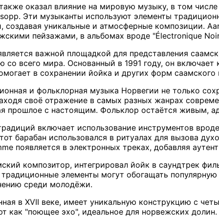
акже оказал влияние на мировую музыку, в том числе 
öyksopp. Эти музыканты используют элементы традицио
 создавая уникальные и атмосферные композиции. Aarse
скими пейзажами, в альбомах вроде "Électronique Noir
 является важной площадкой для представления саамс
ю со всего мира. Основанный в 1991 году, он включает
омогает в сохранении йойка и других форм саамского 
ионная и фольклорная музыка Норвегии не только сохр
находя своё отражение в самых разных жанрах соврем
ая прошлое с настоящим. Фольклор остаётся живым, а
традиций включает использование инструментов вроде
тот барабан использовался в ритуалах для вызова дух
me появляется в электронных треках, добавляя аутент
ский композитор, интегрировал йойк в саундтрек фильм
к традиционные элементы могут обогащать популярную 
нению среди молодёжи.
нная в XVII веке, имеет уникальную конструкцию с че
ют как "поющее эхо", идеальное для норвежских долин.