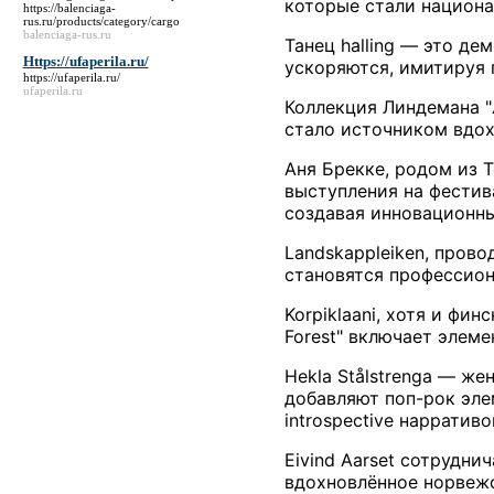
которые стали национ
https://balenciaga-
rus.ru/products/category/cargo
balenciaga-rus.ru
Танец halling — это д
Https://ufaperila.ru/
ускоряются, имитируя 
https://ufaperila.ru/
ufaperila.ru
Коллекция Линдемана "Æ
стало источником вдох
Аня Брекке, родом из 
выступления на фестив
создавая инновационн
Landskappleiken, пров
становятся профессион
Korpiklaani, хотя и фи
Forest" включает элем
Hekla Stålstrenga — ж
добавляют поп-рок элем
introspective нарративо
Eivind Aarset сотруднич
вдохновлённое норвежс