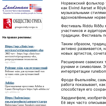
Норвежский фольклор т
как Eivind Aarset и R
музыкальными стилями,
вдохновлёнными норвеж
Фестиваль Riddu Riððu
участников и аудитори
традиции. Фестиваль п
На правах рекламы:
Таким образом, традиц
Https://ngc.clinic/our-
активно развивается, 
services/vrt/programmy-eko
новых артистов, сочет
ЭКО тут -
https://ngc.clinic/our-
services/vrt/programmy-eko
,
репродуктивная технология.
Расширение саамских 
ngc.clinic
рунами и символами. Э
Рейтинг esim для путешествий
интерпретации runebom
Рейтинг esim для путешествий
топ
лучших esim для путешествий
vc.ru
Фроде Фьельхейм, саам
Adidas
работа показывает, ка
Оригинальные кроссовки
Adidas
в
способствуя его сохра
Санкт-Петербурге https://spb-adidas.ru/
spb-adidas.ru
Хардингфеле, изобретё
Https://balenciaga-
rus.ru/products/category/cargo
Её звук часто описыва
Balenciaga Cargo Sneakers оригинал