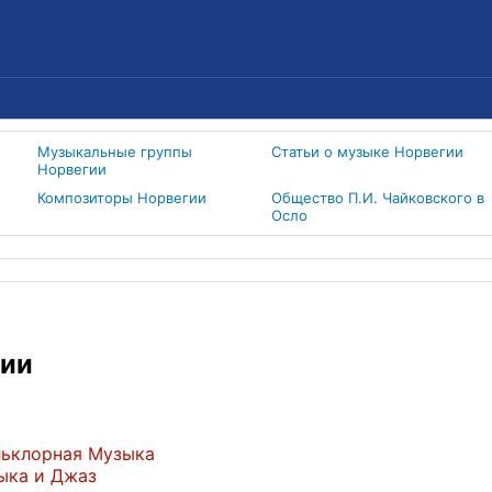
Музыкальные группы
Статьи о музыке Норвегии
Норвегии
Композиторы Норвегии
Общество П.И. Чайковского в
Осло
гии
льклорная Музыка
ыка и Джаз