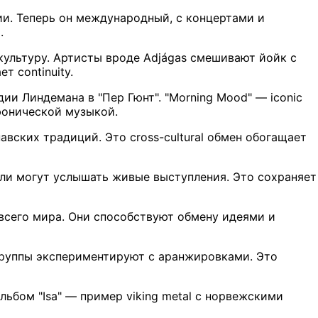
ции. Теперь он международный, с концертами и
.
культуру. Артисты вроде Adjágas смешивают йойк с
т continuity.
ии Линдемана в "Пер Гюнт". "Morning Mood" — iconic
фонической музыкой.
авских традиций. Это cross-cultural обмен обогащает
тели могут услышать живые выступления. Это сохраняет
о всего мира. Они способствуют обмену идеями и
 Группы экспериментируют с аранжировками. Это
льбом "Isa" — пример viking metal с норвежскими