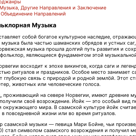
Поджанры
 Музыка, Другие Направления и Заключение
 Объединение Направлений
льклорная Музыка
тавляет собой богатое культурное наследие, отражаю
а музыка была частью шаманских обрядов и устных саг,
орвежская музыка прошла долгий путь развития и сохр
 фольклор, являющиеся фундаментом этой музыкальной
рвегии восходит к эпохе викингов, когда саги и леге
тью ритуалов и праздников. Особое место занимает с
 глубокую связь с природой и родной землöй. Этот ст
тер, животных или человеческие голоса.
, проживающий на севере Норвегии, имеют древние м
е получили своё возрождение. Йойк — это особый вид п
ки окружающего мира. В саамской культуре йойк счита
я в повседневной жизни или во время ритуалов.
р саамской музыки — певица Мари Бойне, чьи произвед
990) стал символом саамского возрождения и получил 