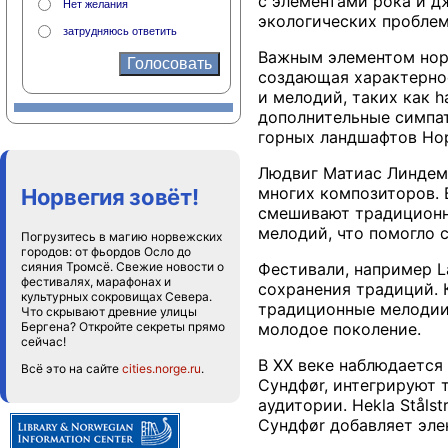
с элементами рока и д
Нет желания
экологических проблем
затрудняюсь ответить
Важным элементом нор
создающая характерное
и мелодий, таких как 
дополнительные симпат
горных ландшафтов Но
Людвиг Матиас Линдема
многих композиторов. 
Норвегия зовёт!
смешивают традиционну
мелодий, что помогло с
Погрузитесь в магию норвежских
городов: от фьордов Осло до
сияния Тромсё. Свежие новости о
Фестивали, например L
фестивалях, марафонах и
сохранения традиций. К
культурных сокровищах Севера.
традиционные мелодии 
Что скрывают древние улицы
Бергена? Откройте секреты прямо
молодое поколение.
сейчас!
В XX веке наблюдается 
Всё это на сайте
cities.norge.ru
.
Сундфør, интегрируют 
аудитории. Hekla Stål
Сундфør добавляет эле