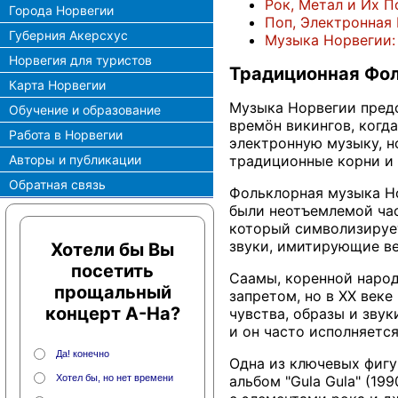
Рок, Метал и Их 
Города Норвегии
Поп, Электронная
Губерния Акерсхус
Музыка Норвегии:
Норвегия для туристов
Традиционная Фо
Карта Норвегии
Музыка Норвегии предс
Обучение и образование
времöн викингов, когд
Работа в Норвегии
электронную музыку, н
Авторы и публикации
традиционные корни и
Обратная связь
Фольклорная музыка Но
были неотъемлемой час
который символизирует
звуки, имитирующие ве
Хотели бы Вы
посетить
Саамы, коренной народ
прощальный
запретом, но в XX век
концерт A-Ha?
чувства, образы и зву
и он часто исполняетс
Да! конечно
Одна из ключевых фигу
Хотел бы, но нет времени
альбом "Gula Gula" (1