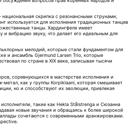
ля обсуждения вопросов прав коренных народов и
национальная скрипка с резонансными струнами,
нт используется для исполнения традиционных танцев
торжественные танцы. Хардингфеле имеет
у и вибрацию звуку, что делает его идеальным для
льклорных мелодий, которые стали фундаментом для
е и ансамбль Gjermund Larsen Trio, которые
вовал по стране в XIX веке, записывая тысячи
оров, соревнующихся в мастерстве исполнения и
-метал, как у группы Korpiklaani, которая смешивает
иции, но и способствуют их эволюции, привлекая
сполнители, такие как Hekla Stålstrenga и Сюзанна
здавая новые звучания и обращаясь к более широкой
е баллады сочетаются с современными аранжировками.
pective.