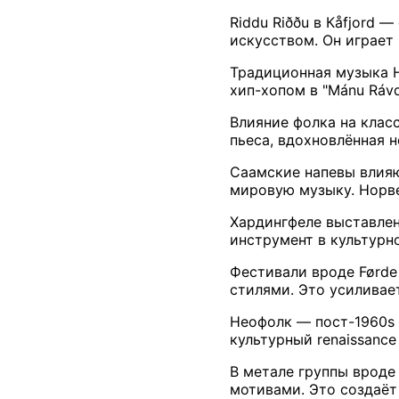
Riddu Riððu в Кåfjord
искусством. Он играет
Традиционная музыка Н
хип-хопом в "Mánu Rávd
Влияние фолка на класс
пьеса, вдохновлённая 
Саамские напевы влияют
мировую музыку. Норве
Хардингфеле выставлен
инструмент в культурн
Фестивали вроде Førde 
стилями. Это усиливае
Неофолк — пост-1960s 
культурный renaissance
В метале группы вроде 
мотивами. Это создаёт