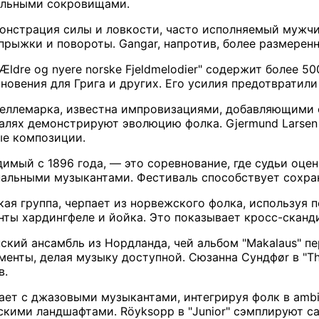
альными сокровищами.
емонстрация силы и ловкости, часто исполняемый мужч
прыжки и повороты. Gangar, напротив, более размерен
ldre og nyere norske Fjeldmelodier" содержит более 
новения для Грига и других. Его усилия предотвратил
Теллемарка, известна импровизациями, добавляющими
алях демонстрируют эволюцию фолка. Gjermund Larsen T
ые композиции.
одимый с 1896 года, — это соревнование, где судьи оц
альными музыкантами. Фестиваль способствует сохра
нская группа, черпает из норвежского фолка, используя 
енты хардингфеле и йойка. Это показывает кросс-сканд
енский ансамбль из Нордланда, чей альбом "Makalaus" 
енты, делая музыку доступной. Сюзанна Сундфør в "Th
в.
ает с джазовыми музыкантами, интегрируя фолк в ambient
кими ландшафтами. Röyksopp в "Junior" сэмплируют с