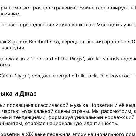
уры помогает распространению. Бойне гастролирует в Е
влияние.
ключает преподавание йойка в школах. Молодёжь учится
ак Sigbjørn Bernhoft Osa, передают знания apprentice. О
 наследия.
треках, как "The Lord of the Rings", similar sounds в
ores.
åte в "Jygri", создаёт energetic folk-rock. Это сочет
зыка и Джаз
тьи посвящена классической музыке Норвегии и её вы
 частью музыкальной сцены страны. Мы рассмотрим, 
ными тенденциями, формируя уникальный норвежский 
риментам, отражая национальную идентичность.
орвегии в XIX веке пережила эпоху национального ро