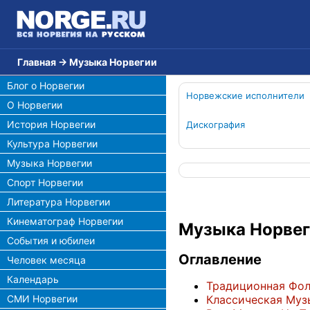
Главная
→
Музыка Норвегии
Блог о Норвегии
Норвежские исполнители
О Норвегии
История Норвегии
Дискография
Культура Норвегии
Музыка Норвегии
Спорт Норвегии
Литература Норвегии
Кинематограф Норвегии
Музыка Норве
События и юбилеи
Оглавление
Человек месяца
Календарь
Традиционная Фо
Классическая Муз
СМИ Норвегии