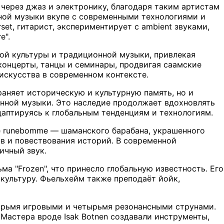
через джаз и электронику, благодаря таким артистам
нной музыки вкупе с современными технологиями и
t, гитарист, экспериментирует с ambient звуками,
e".
кой культуры и традиционной музыки, привлекая
 концерты, танцы и семинары, продвигая саамские
искусства в современном контексте.
аняет историческую и культурную память, но и
енной музыки. Это наследие продолжает вдохновлять
даптируясь к глобальным тенденциям и технологиям.
 runebomme — шаманского барабана, украшенного
ов и повествования историй. В современной
ичный звук.
а "Frozen", что принесло глобальную известность. Его
культуру. Фьельхейм также преподаёт йойк,
тырьмя игровыми и четырьмя резонансными струнами.
 Мастера вроде Isak Botnen создавали инструменты,