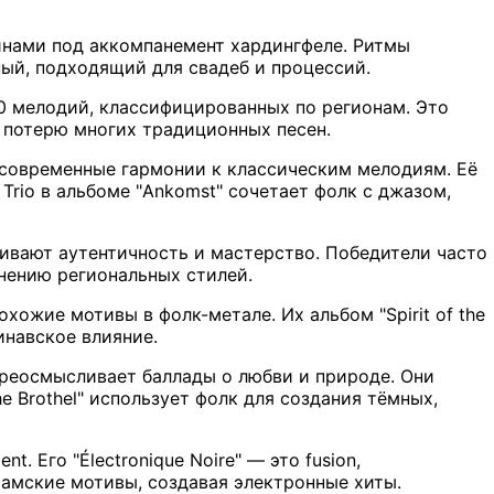
инами под аккомпанемент хардингфеле. Ритмы
ный, подходящий для свадеб и процессий.
500 мелодий, классифицированных по регионам. Это
и потерю многих традиционных песен.
 современные гармонии к классическим мелодиям. Её
rio в альбоме "Ankomst" сочетает фолк с джазом,
енивают аутентичность и мастерство. Победители часто
нению региональных стилей.
похожие мотивы в фолк-метале. Их альбом "Spirit of the
инавское влияние.
переосмысливает баллады о любви и природе. Они
e Brothel" использует фолк для создания тёмных,
. Его "Électronique Noire" — это fusion,
аамские мотивы, создавая электронные хиты.