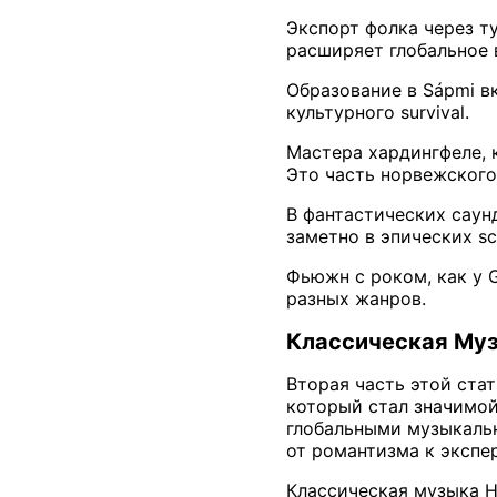
Экспорт фолка через т
расширяет глобальное 
Образование в Sápmi в
культурного survival.
Мастера хардингфеле, к
Это часть норвежского
В фантастических саунд
заметно в эпических sc
Фьюжн с роком, как у G
разных жанров.
Классическая Му
Вторая часть этой ста
который стал значимой
глобальными музыкаль
от романтизма к экспе
Классическая музыка Н