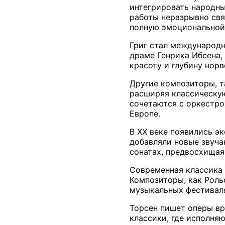
интегрировать народны
работы неразрывно свя
полную эмоциональной 
Григ стал международн
драме Генрика Ибсена, 
красоту и глубину нор
Другие композиторы, т
расширяя классическу
сочетаются с оркестро
Европе.
В XX веке появились э
добавляли новые звуча
сонатах, предвосхищая
Современная классика 
Композиторы, как Рольф
музыкальных фестиваля
Торсен пишет оперы вр
классики, где исполня