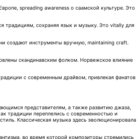
вропе, spreading awareness о саамской культуре. Это
 традициям, сохраняя язык и музыку. Это vitally для
ни создают инструменты вручную, maintaining craft.
дохновлены скандинавским фолком. Норвежское влияние
ает традиции с современным драйвом, привлекая фанатов
дающимся представителям, а также развитию джаза,
как традиции переплелись с современностью и
стиль. Классическая музыка здесь эволюционировала
мантизма, во время которой композиторы стремились