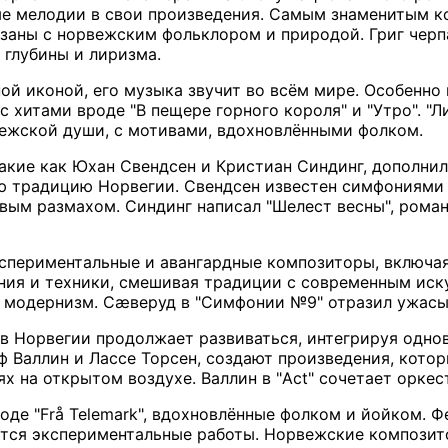
е мелодии в свои произведения. Самым знаменитым ко
заны с норвежским фольклором и природой. Григ черпа
глубины и лиризма.
ой иконой, его музыка звучит во всём мире. Особенно
с хитами вроде "В пещере горного короля" и "Утро". "
вежской души, с мотивами, вдохновлёнными фолком.
акие как Юхан Свендсен и Кристиан Синдинг, дополни
ю традицию Норвегии. Свендсен известен симфониями 
вым размахом. Синдинг написал "Шелест весны", рома
кспериментальные и авангардные композиторы, включа
ния и техники, смешивая традиции с современным иск
 модернизм. Сæверуд в "Симфонии №9" отразил ужасы
в Норвегии продолжает развиваться, интегрируя одн
 Валлин и Лассе Торсен, создают произведения, которы
х на открытом воздухе. Валлин в "Act" сочетает орке
оде "Frå Telemark", вдохновлённые фолком и йойком. 
ются экспериментальные работы. Норвежские композит