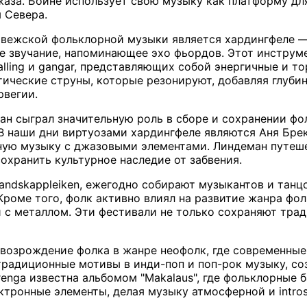
жаза. Бойне использует свою музыку как платформу д
 Севера.
вежской фольклорной музыки является хардингфеле — 
 звучание, напоминающее эхо фьордов. Этот инструме
halling и gangar, представляющих собой энергичные и 
ические струны, которые резонируют, добавляя глубин
рвегии.
н сыграл значительную роль в сборе и сохранении фо
В наши дни виртуозами хардингфеле являются Аня Брекк
ю музыку с джазовыми элементами. Линдеман путешест
охранить культурное наследие от забвения.
andskappleiken, ежегодно собирают музыкантов и танц
роме того, фолк активно влиял на развитие жанра фолк
с металлом. Эти фестивали не только сохраняют трад
возрождение фолка в жанре неофолк, где современные и
традиционные мотивы в инди-поп и поп-рок музыку, со
strenga известна альбомом "Makalaus", где фольклорны
ктронные элементы, делая музыку атмосферной и intros