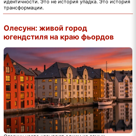
идентичности. Это не история упадка. Это история
трансформации.
Олесунн: живой город
югендстиля на краю фьордов