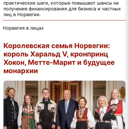
практические шаги, которые повышают шансы на
получение финансирования для бизнеса и частных
лиц в Норвегии.
Норвегия в лицах
Королевская семья Норвегии:
король Харальд V, кронпринц
Хокон, Метте-Марит и будущее
монархии