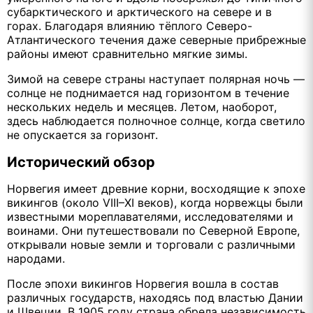
субарктического и арктического на севере и в
горах. Благодаря влиянию тёплого Северо-
Атлантического течения даже северные прибрежные
районы имеют сравнительно мягкие зимы.
Зимой на севере страны наступает полярная ночь —
солнце не поднимается над горизонтом в течение
нескольких недель и месяцев. Летом, наоборот,
здесь наблюдается полночное солнце, когда светило
не опускается за горизонт.
Исторический обзор
Норвегия имеет древние корни, восходящие к эпохе
викингов (около VIII–XI веков), когда норвежцы были
известными мореплавателями, исследователями и
воинами. Они путешествовали по Северной Европе,
открывали новые земли и торговали с различными
народами.
После эпохи викингов Норвегия вошла в состав
различных государств, находясь под властью Дании
и Швеции. В 1905 году страна обрела независимость