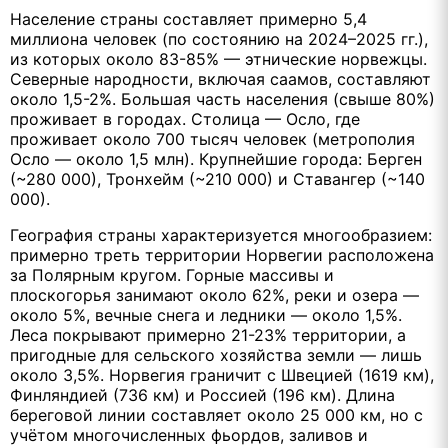
Население страны составляет примерно 5,4
миллиона человек (по состоянию на 2024–2025 гг.),
из которых около 83-85% — этнические норвежцы.
Северные народности, включая саамов, составляют
около 1,5-2%. Большая часть населения (свыше 80%)
проживает в городах. Столица — Осло, где
проживает около 700 тысяч человек (метрополия
Осло — около 1,5 млн). Крупнейшие города: Берген
(~280 000), Тронхейм (~210 000) и Ставангер (~140
000).
География страны характеризуется многообразием:
примерно треть территории Норвегии расположена
за Полярным кругом. Горные массивы и
плоскогорья занимают около 62%, реки и озера —
около 5%, вечные снега и ледники — около 1,5%.
Леса покрывают примерно 21-23% территории, а
пригодные для сельского хозяйства земли — лишь
около 3,5%. Норвегия граничит с Швецией (1619 км),
Финляндией (736 км) и Россией (196 км). Длина
береговой линии составляет около 25 000 км, но с
учётом многочисленных фьордов, заливов и