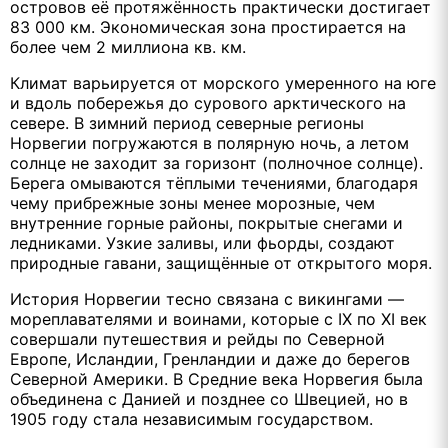
островов её протяжённость практически достигает
83 000 км. Экономическая зона простирается на
более чем 2 миллиона кв. км.
Климат варьируется от морского умеренного на юге
и вдоль побережья до сурового арктического на
севере. В зимний период северные регионы
Норвегии погружаются в полярную ночь, а летом
солнце не заходит за горизонт (полночное солнце).
Берега омываются тёплыми течениями, благодаря
чему прибрежные зоны менее морозные, чем
внутренние горные районы, покрытые снегами и
ледниками. Узкие заливы, или фьорды, создают
природные гавани, защищённые от открытого моря.
История Норвегии тесно связана с викингами —
мореплавателями и воинами, которые с IX по XI век
совершали путешествия и рейды по Северной
Европе, Исландии, Гренландии и даже до берегов
Северной Америки. В Средние века Норвегия была
объединена с Данией и позднее со Швецией, но в
1905 году стала независимым государством.