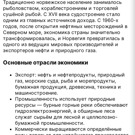
Традиционно норвежское население занималось
рыболовством, кораблестроением и торговлей
сушёной рыбой. С XVII века судостроение стало
одним из главных источников дохода. С 1960-х
годов, после открытия нефтяных месторождений в
Северном море, экономика страны значительно
трансформировалась, и Норвегия превратилась в
одного из ведущих мировых производителей и
экспортеров нефти и природного газа.
Основные отрасли экономики
Экспорт: нефть и нефтепродукты, природный
газ, морские суда, рыба и морепродукты,
бумажная продукция, древесина, техника и
машиностроение.
Промышленность использует природные
ресурсы — бурные горные реки обеспечивают
гидроэлектроэнергией, а обширные леса
служат сырьём для лесной и целлюлозно-
бумажной промышленности.
Коммерчески выращиваются определённые
виды деревьев для устойчивого производства.