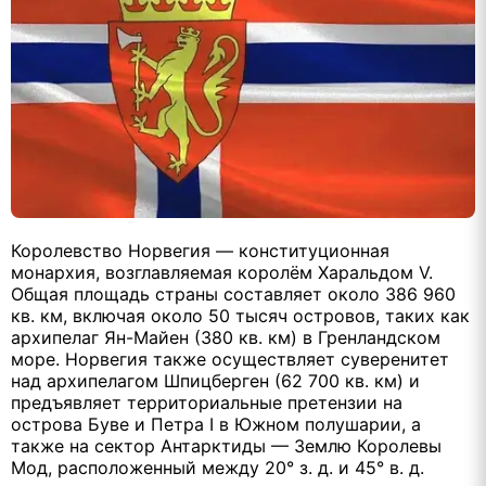
Королевство Норвегия — конституционная
монархия, возглавляемая королём Харальдом V.
Общая площадь страны составляет около 386 960
кв. км, включая около 50 тысяч островов, таких как
архипелаг Ян-Майен (380 кв. км) в Гренландском
море. Норвегия также осуществляет суверенитет
над архипелагом Шпицберген (62 700 кв. км) и
предъявляет территориальные претензии на
острова Буве и Петра I в Южном полушарии, а
также на сектор Антарктиды — Землю Королевы
Мод, расположенный между 20° з. д. и 45° в. д.