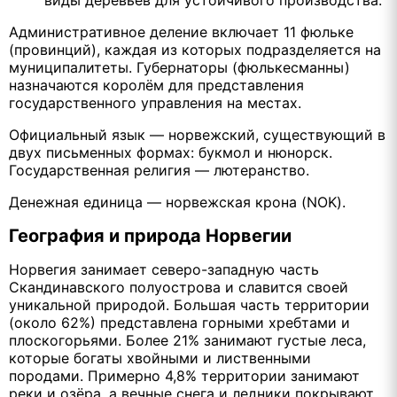
Административное деление включает 11 фюльке
(провинций), каждая из которых подразделяется на
муниципалитеты. Губернаторы (фюлькесманны)
назначаются королём для представления
государственного управления на местах.
Официальный язык — норвежский, существующий в
двух письменных формах: букмол и нюнорск.
Государственная религия — лютеранство.
Денежная единица — норвежская крона (NOK).
География и природа Норвегии
Норвегия занимает северо-западную часть
Скандинавского полуострова и славится своей
уникальной природой. Большая часть территории
(около 62%) представлена горными хребтами и
плоскогорьями. Более 21% занимают густые леса,
которые богаты хвойными и лиственными
породами. Примерно 4,8% территории занимают
реки и озёра, а вечные снега и ледники покрывают