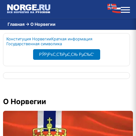
Главная
→
О Норвегии
Конституция Норвегии
Краткая информация
Государственная символика
РЎРјРѕС‚СЂРµС‚СЊ РµС‰С‘
О Норвегии