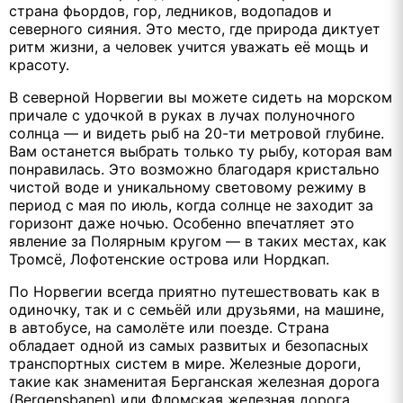
страна фьордов, гор, ледников, водопадов и
северного сияния. Это место, где природа диктует
ритм жизни, а человек учится уважать её мощь и
красоту.
В северной Норвегии вы можете сидеть на морском
причале с удочкой в руках в лучах полуночного
солнца — и видеть рыб на 20-ти метровой глубине.
Вам останется выбрать только ту рыбу, которая вам
понравилась. Это возможно благодаря кристально
чистой воде и уникальному световому режиму в
период с мая по июль, когда солнце не заходит за
горизонт даже ночью. Особенно впечатляет это
явление за Полярным кругом — в таких местах, как
Тромсё, Лофотенские острова или Нордкап.
По Норвегии всегда приятно путешествовать как в
одиночку, так и с семьёй или друзьями, на машине,
в автобусе, на самолёте или поезде. Страна
обладает одной из самых развитых и безопасных
транспортных систем в мире. Железные дороги,
такие как знаменитая Берганская железная дорога
(Bergensbanen) или Фломская железная дорога