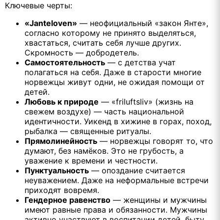
Ключевые черты:
«Janteloven»
— неофициальный «закон Янте»,
согласно которому не принято выделяться,
хвастаться, считать себя лучше других.
Скромность — добродетель.
Самостоятельность
— с детства учат
полагаться на себя. Даже в старости многие
норвежцы живут одни, не ожидая помощи от
детей.
Любовь к природе
— «friluftsliv» (жизнь на
свежем воздухе) — часть национальной
идентичности. Уикенд в хижине в горах, поход,
рыбалка — священные ритуалы.
Прямолинейность
— норвежцы говорят то, что
думают, без намёков. Это не грубость, а
уважение к времени и честности.
Пунктуальность
— опоздание считается
неуважением. Даже на неформальные встречи
приходят вовремя.
Гендерное равенство
— женщины и мужчины
имеют равные права и обязанности. Мужчины
активно участвуют в воспитании детей, быту.