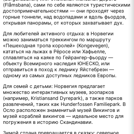
(Flåmsbana), сами по себе являются туристическими
достопримечательностями — они проходят через
горные тоннели, над водопадами и вдоль фьордов,
открывая панорамы, от которых захватывает дух.
Для любителей активного отдыха: в Норвегии
можно заниматься треккингом по маршруту
«Пешеходная тропа королей» (Kongevegen),
кататься на лыжах в Рёросе или Хафьелле,
сплавляться на каяке по Гейрангер-фьорду —
объекту Всемирного наследия ЮНЕСКО, или
отправиться в поход к леднику Яйстебреэн —
одному из самых доступных ледников Европы.
Для семей с детьми: Норвегия предлагает
множество интерактивных музеев, зоопарков
(например, Kristiansand Dyrepark), а также парков
развлечений, таких как Hunderfossen Familiepark. В
Осло расположен знаменитый музей Викингов и
музей кораблей викингов — идеальное место для
погружения в историю Скандинавии.
Зимой страна превращается в сказку: северное