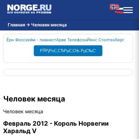
Главная
→
Человек месяца
Ёрн Фоссхейм - пианист
Арве Телефсон
Йенс Столтенберг
РЎРјРѕС‚СЂРµС‚СЊ РµС‰С‘
Человек месяца
Человек месяца
Февраль 2012 - Король Норвегии
Харальд V