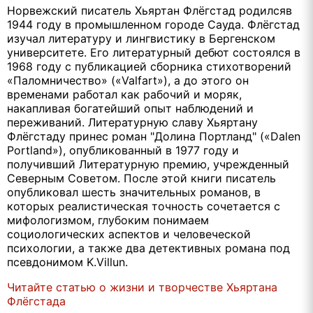
Норвежский писатель Хьяртан Флёгстад родилсяв
1944 году в промышленном городе Сауда. Флёгстад
изучал литературу и лингвистику в Бергенском
университете. Его литературный дебют состоялся в
1968 году с публикацией сборника стихотворений
«Паломничество» («Valfart»), а до этого он
временами работал как рабочий и моряк,
накапливая богатейший опыт наблюдений и
переживаний. Литературную славу Хьяртану
Флёгстаду принес роман "Долина Портланд" («Dalen
Portland»), опубликованный в 1977 году и
получивший Литературную премию, учрежденный
Северным Советом. После этой книги писатель
опубликовал шесть значительных романов, в
которых реалистическая точность сочетается с
мифологизмом, глубоким понимаем
социологических аспектов и человеческой
психологии, а также два детективных романа под
псевдонимом K.Villun.
Читайте статью о жизни и творчестве Хьяртана
Флёгстада