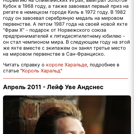
Кубок в 1968 году, а также завоевал первый приз на
регате в немецком городе Киль в 1972 году. В 1982
году он завоевал серебряную медаль на мировом
первенстве. А летом 1987 года на своей новой яхте
"Фрам Х" - подарок от Норвежского союза
предпринимателей к пятидесятилетнему юбилею -
он стал чемпионом мира. В следующем году на этой
же яхте вместе с экипажем он занял третье место
на мировом первенстве в Сан-Франциско.
Читать справку о
короле Харальде
, подробнее в
статье "
Король Харальд
"
Апрель 2011 - Лейф Уве Андснес