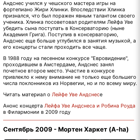
Андснес учился у чешского мастера игры на
фортепиано Жири Хлинки. Впоследствии Хлинка
признался, что был поражен явным талантом своего
ученика. Хлинка посоветовал родителям Лейфа Уве
убедить сына поступать в Консерваторию (ныне
Академия Грига). Поступив в консерваторию,
Андснес еще больше углубился в занятия музыкой, а
его концерты стали проходить все чаще.
В 1988 году на песенном конкурсе "Евровидение",
проходившем в Амстердаме, Андснес занял
почетное второе место. Участие в конкурсе
привлекло к нему внимание не только еще большего
числа поклонников из Норвегии, но и по всему миру.
Читать материал о
Лейфе Уве Андснес
е
Анонс концерта
Лейфа Уве Андснеса и Робина Роуда
в Филармонии в 2009 году
Сентябрь 2009 - Мортен Харкет (A-ha)