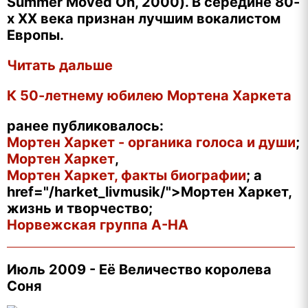
Summer Moved On, 2000). В середине 80-
х XX века признан лучшим вокалистом
Европы.
Читать дальше
К 50-летнему юбилею Мортена Харкета
ранее публиковалось:
Мортен Харкет - органика голоса и души
;
Мортен Харкет
,
Мортен Харкет, факты биографии
; a
href="/harket_livmusik/">Мортен Харкет,
жизнь и творчество;
Норвежская группа A-HA
Июль 2009 - Её Величество королева
Соня