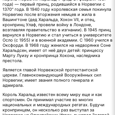
года) — первый принц, родившийся в Норвегии с
1370" года. В 1940 году королевская семья покинула
Норвегию после вторжения немцев и жила в
Вашингтоне (дед Харальда, Хокон VII, и отец,
кронпринц Улаф, провели войну в Лондоне,
возглавляя правительство в изгнании). В 1945 принц
вернулся в Норвегию и стал учиться в университете
Осло (с 1955) и в военной академии. С 1960 учился в
Оксфорде. В 1968 году женился на недворянке Соне
Харальдсен, имеет от неё двух детей: принцессу
Марту Луизу и кронпринца Хокона, наследника
престола.
Является главой Норвежской протестантской
церкви. Главнокомандующий Вооружённых сил
Норвегии; имеет звания полного генерала и
адмирала.
Король Харальд известен всему миру еще и как
спортсмен. Он принимал участие во многих
национальных и международных регатах. Будучи
кронпринцем, он несколько раз выступал за
Норвегию на Олимпийских Играх, выиграл Золотой