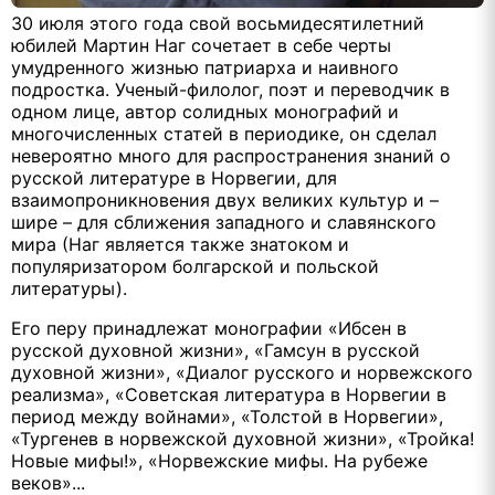
30 июля этого года свой восьмидесятилетний
юбилей Мартин Наг сочетает в себе черты
умудренного жизнью патриарха и наивного
подростка. Ученый-филолог, поэт и переводчик в
одном лице, автор солидных монографий и
многочисленных статей в периодике, он сделал
невероятно много для распространения знаний о
русской литературе в Норвегии, для
взаимопроникновения двух великих культур и –
шире – для сближения западного и славянского
мира (Наг является также знатоком и
популяризатором болгарской и польской
литературы).
Его перу принадлежат монографии «Ибсен в
русской духовной жизни», «Гамсун в русской
духовной жизни», «Диалог русского и норвежского
реализма», «Советская литература в Норвегии в
период между войнами», «Толстой в Норвегии»,
«Тургенев в норвежской духовной жизни», «Тройка!
Новые мифы!», «Норвежские мифы. На рубеже
веков»...