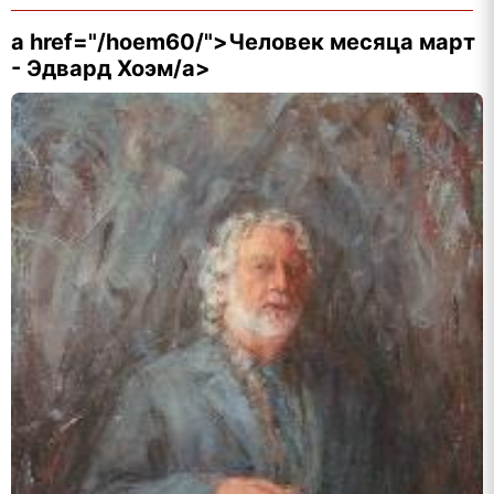
a href="/hoem60/">Человек месяца март
- Эдвард Хоэм/a>