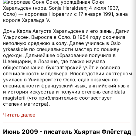
Соня, урождённая Соня
Харальдсен (норв. Sonja Haraldsen; 4 июля 1937,
Осло) — королева Норвегии с 17 января 1991, жена
короля Харальда V.
Дочь Карла Августа Харальдсена и его жены, Дагни
Ульриксен. Выросла в Осло. В 1954 году окончила
неполную среднюю школу. Далее училась в Oslo
yrkesskole по специальности мастер по пошиву
одежды. Дальнейшее образование получила в
Швейцарии, в Лозанне, где также изучала
обществознание, бухгалтерский учёт и освоила
специальность модельера. Впоследствии экстерном
училась в Университете Осло, сдав экзамен по
специальности французский язык, английский язык
и история искусства и получив степень candidata
magisterii (что приблизительно соотвествует
степени магистра).
Читать далее
Июнь 2009 - писатель Хьяртан Флёгстад