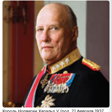
Король Норвегии Харальд V (род. 21 февраля 1937