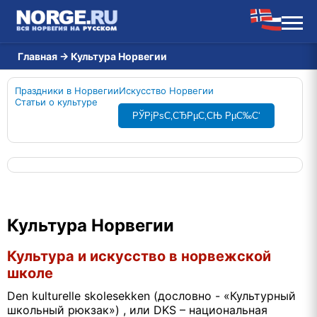
Главная
→
Культура Норвегии
Праздники в Норвегии
Искусство Норвегии
Статьи о культуре
РЎРјРѕС‚СЂРµС‚СЊ РµС‰С‘
Культура Норвегии
Культура и искусство в норвежской
школе
Den kulturelle skolesekken (дословно - «Культурный
школьный рюкзак») , или DKS – национальная