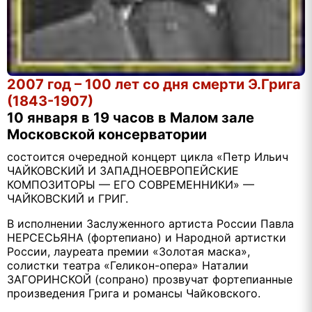
2007 год – 100 лет со дня смерти Э.Грига
(1843-1907)
10 января в 19 часов в Малом зале
Московской консерватории
состоится очередной концерт цикла «Петр Ильич
ЧАЙКОВСКИЙ И ЗАПАДНОЕВРОПЕЙСКИЕ
КОМПОЗИТОРЫ — ЕГО СОВРЕМЕННИКИ» —
ЧАЙКОВСКИЙ и ГРИГ.
В исполнении Заслуженного артиста России Павла
НЕРСЕСЬЯНА (фортепиано) и Народной артистки
России, лауреата премии «Золотая маска»,
солистки театра «Геликон-опера» Наталии
ЗАГОРИНСКОЙ (сопрано) прозвучат фортепианные
произведения Грига и романсы Чайковского.