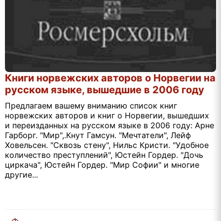
Книги норвежских авторов о Норвегии на
русском языке, вышедшие в 2006 году
Предлагаем вашему вниманию список книг
норвежских авторов и книг о Норвегии, вышедших
и переизданных на русском языке в 2006 году: Арне
Гарборг. "Мир",.Кнут Гамсун. "Мечтатели", Лейф
Ховельсен. "Сквозь стену", Нильс Кристи. "Удобное
количество преступлений", Юстейн Гордер. "Дочь
циркача", Юстейн Гордер. "Мир Софии" и многие
другие...