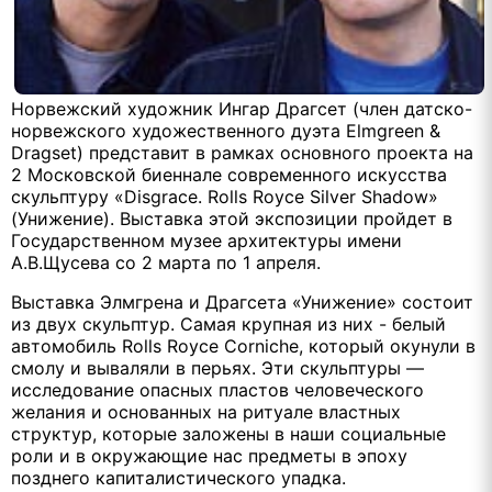
Норвежский художник Ингар Драгсет (член датско-
норвежского художественного дуэта Elmgreen &
Dragset) представит в рамках основного проекта на
2 Московской биеннале современного искусства
скульптуру «Disgrace. Rolls Royce Silver Shadow»
(Унижение). Выставка этой экспозиции пройдет в
Государственном музее архитектуры имени
А.В.Щусева со 2 марта по 1 апреля.
Выставка Элмгрена и Драгсета «Унижение» состоит
из двух скульптур. Самая крупная из них - белый
автомобиль Rolls Royce Corniche, который окунули в
смолу и вываляли в перьях. Эти скульптуры —
исследование опасных пластов человеческого
желания и основанных на ритуале властных
структур, которые заложены в наши социальные
роли и в окружающие нас предметы в эпоху
позднего капиталистического упадка.