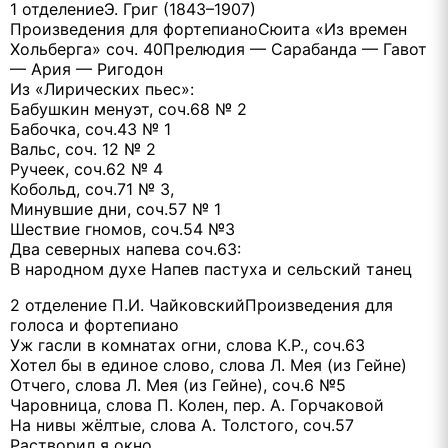
1 отделениеЭ. Григ (1843–1907)
Произведения для фортепианоСюита «Из времен
Хольберга» соч. 40Прелюдия — Сарабанда — Гавот
— Ария — Ригодон
Из «Лирических пьес»:
Бабушкин менуэт, соч.68 № 2
Бабочка, соч.43 № 1
Вальс, соч. 12 № 2
Ручеек, соч.62 № 4
Кобольд, соч.71 № 3,
Минувшие дни, соч.57 № 1
Шествие гномов, соч.54 №3
Два северных напева соч.63:
В народном духе Напев пастуха и сельский танец
2 отделение П.И. ЧайковскийПроизведения для
голоса и фортепиано
Уж гасли в комнатах огни, слова К.Р., соч.63
Хотел бы в единое слово, слова Л. Мея (из Гейне)
Отчего, слова Л. Мея (из Гейне), соч.6 №5
Чаровница, слова П. Колен, пер. А. Горчаковой
На нивы жёлтые, слова А. Толстого, соч.57
Растворил я окно