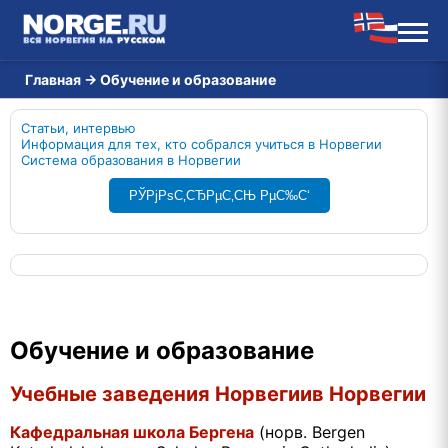
Главная
→
Обучение и образование
Статьи, интервью
Информация для тех, кто собрался учиться в Норвегии
Система образования в Норвегии
РЎРјРѕС‚СЂРµС‚СЊ РµС‰С‘
Обучение и образование
Учебные заведения Норвегиив Норвегии
Кафедральная школа Бергенa
(норв. Bergen