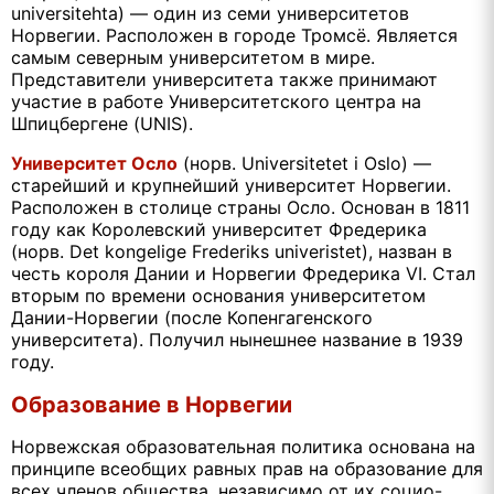
universitehta) — один из семи университетов
Норвегии. Расположен в городе Тромсё. Является
самым северным университетом в мире.
Представители университета также принимают
участие в работе Университетского центра на
Шпицбергене (UNIS).
Университет Осло
(норв. Universitetet i Oslo) —
старейший и крупнейший университет Норвегии.
Расположен в столице страны Осло. Основан в 1811
году как Королевский университет Фредерика
(норв. Det kongelige Frederiks univeristet), назван в
честь короля Дании и Норвегии Фредерика VI. Стал
вторым по времени основания университетом
Дании-Норвегии (после Копенгагенского
университета). Получил нынешнее название в 1939
году.
Образование в Норвегии
Норвежская образовательная политика основана на
принципе всеобщих равных прав на образование для
всех членов общества, независимо от их социо-