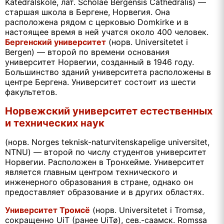
Katedralskole, лат. Scholae Bergensis Cathedralis) —
старшая школа в Бергене, Норвегия. Она
расположена рядом с церковью Domkirke и в
настоящее время в ней учатся около 400 человек.
Бергенский университет
(норв. Universitetet i
Bergen) — второй по времени основания
университет Норвегии, созданный в 1946 году.
Большинство зданий университета расположены в
центре Бергена. Университет состоит из шести
факультетов.
Норвежский университет естественных
и технических наук
(норв. Norges teknisk-naturvitenskapelige universitet,
NTNU) — второй по числу студентов университет
Норвегии. Расположен в Тронхейме. Университет
является главным центром технического и
инженерного образования в стране, однако он
предоставляет образование и в других областях.
Университет Тромсё
(норв. Universitetet i Tromsø,
сокращенно UiT (ранее UiTø), сев.-саамск. Romssa