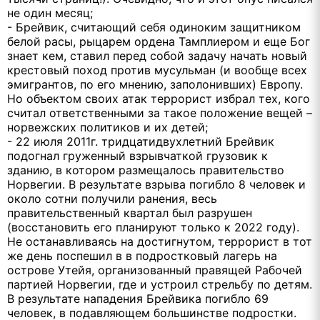
не один месяц;
- Брейвик, считающий себя одиноким защитником
белой расы, рыцарем ордена Тамплиером и еще Бог
знает кем, ставил перед собой задачу начать новый
крестовый поход против мусульман (и вообще всех
эмигрантов, по его мнению, заполонивших) Европу.
Но объектом своих атак террорист избрал тех, кого
считал ответственными за такое положение вещей –
норвежских политиков и их детей;
- 22 июля 2011г. тридцатидвухлетний Брейвик
подогнал груженный взрывчаткой грузовик к
зданию, в котором размещалось правительство
Норвегии. В результате взрыва погибло 8 человек и
около сотни получили ранения, весь
правительственный квартал был разрушен
(восстановить его планируют только к 2022 году).
Не останавливаясь на достигнутом, террорист в тот
же день поспешил в в подростковый лагерь на
острове Утейя, организованный правящей Рабочей
партией Норвегии, где и устроил стрельбу по детям.
В результате нападения Брейвика погибло 69
человек, в подавляющем большинстве подростки.