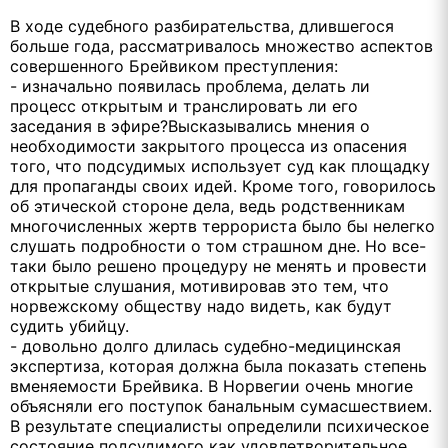
В ходе судебного разбирательства, длившегося
больше года, рассматривалось множество аспектов
совершенного Брейвиком преступления:
- изначально появилась проблема, делать ли
процесс открытым и транслировать ли его
заседания в эфире?Высказывались мнения о
необходимости закрытого процесса из опасения
того, что подсудимых использует суд как площадку
для пропаганды своих идей. Кроме того, говорилось
об этической стороне дела, ведь родственникам
многочисленных жертв террориста было бы нелегко
слушать подробности о том страшном дне. Но все-
таки было решено процедуру не менять и провести
открытые слушания, мотивировав это тем, что
норвежскому обществу надо видеть, как будут
судить убийцу.
- довольно долго длилась судебно-медицинская
экспертиза, которая должна была показать степень
вменяемости Брейвика. В Норвегии очень многие
объясняли его поступок банальным сумасшествием.
В результате специалисты определили психическое
состояние подсудимого как удовлетворительное,