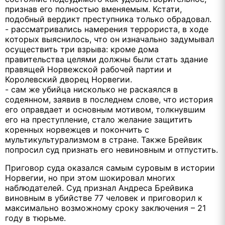
признав его полностью вменяемым. Кстати,
подобный вердикт преступника только обрадовал.
- рассматривались намерения террориста, в ходе
которых выяснилось, что он изначально задумывал
осуществить три взрыва: кроме дома
правительства целями должны были стать здание
правящей Норвежской рабочей партии и
Королевский дворец Норвегии.
- сам же убийца нисколько не раскаялся в
содеянном, заявив в последнем слове, что история
его оправдает и основным мотивом, толкнувшим
его на преступление, стало желание защитить
коренных норвежцев и покончить с
мультикультурализмом в стране. Также Брейвик
попросил суд признать его невиновным и отпустить.
Приговор суда оказался самым суровым в истории
Норвегии, но при этом шокировал многих
наблюдателей. Суд признал Андреса Брейвика
виновным в убийстве 77 человек и приговорил к
максимально возможному сроку заключения – 21
году в тюрьме.