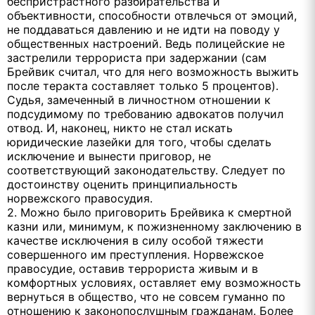
беспристрастного разбирательства и
объективности, способности отвлечься от эмоций,
не поддаваться давлению и не идти на поводу у
общественных настроений. Ведь полицейские не
застрелили террориста при задержании (сам
Брейвик считал, что для него возможность выжить
после теракта составляет только 5 процентов).
Судья, замеченный в личностном отношении к
подсудимому по требованию адвокатов получил
отвод. И, наконец, никто не стал искать
юридические лазейки для того, чтобы сделать
исключение и вынести приговор, не
соответствующий законодательству. Следует по
достоинству оценить принципиальность
норвежского правосудия.
2. Можно было приговорить Брейвика к смертной
казни или, минимум, к пожизненному заключению в
качестве исключения в силу особой тяжести
совершенного им преступления. Норвежское
правосудие, оставив террориста живым и в
комфортных условиях, оставляет ему возможность
вернуться в общество, что не совсем гуманно по
отношению к законопослушным гражданам. Более