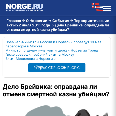
Главная
→
О Норвегии
→
События
→
Террористические
акты 22 июля 2011 года
→
Дело Брейвика: оправдана ли
отмена смертной казни убийцам?
Премьер-министры России и Норвегии проведут 19 мая
переговоры в Москве
Министр по делам культуры и церкви Норвегии Тронд
Гиске совершил рабочий визит в Москву
Визит Медведева в Норвегию
РЎРјРѕС‚СЂРµС‚СЊ РµС‰С‘
Дело Брейвика: оправдана ли
отмена смертной казни убийцам?