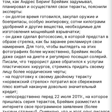
том, как Андрес Беринг Брейвик задумывал,
планировал и осуществлял свои теракты, пояснили
эксперты:
- он долгое время готовился, закупал оружие и
боеприпасы, особую экипировку, сотни килограмм
удобрений и другие вещества, необходимые для
изготовления мощнейшей взрывчатки;
- он даже сделал фотосессию, в которой предстал в
образе стрелка, как бы заранее рекламируя свои
намерения. Для того, чтобы выглядеть на этих
фотографиях более мужественно, Брейвик якобы
даже сидел на диете и регулярно посещал солярий.
Писали, что террорист даже обратился к услугам
пластических хирургов, стремясь придать своему
лицу более нордические черты;
- на подготовку к своему двойному теракту
«норвежский стрелок» потратил все сбережения
плюс взятый накануне довольно значительный
кредит;
- непосредственно перед 22 июля 2011г., на которое
пришлась серия терактов, Брейвик разместил в
интернете свое программное заявление (более
тысячи страниц!). Очевидно, что и этот опус писался