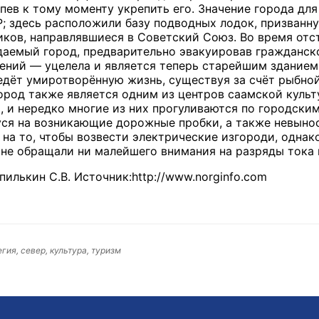
пев к тому моменту укрепить его. Значение города дл
; здесь расположили базу подводных лодок, призванн
ков, направлявшиеся в Советский Союз. Во время отст
аемый город, предварительно эвакуировав гражданско
ебений — уцелела и является теперь старейшим здание
дёт умиротворённую жизнь, существуя за счёт рыбной 
Город также является одним из центров саамской культ
, и нередко многие из них прогуливаются по городски
ся на возникающие дорожные пробки, а также невыно
а то, чтобы возвести электрические изгороди, однако,
е обращали ни малейшего внимания на разряды тока 
илькин С.В. Источник:http://www.norginfo.com
гия, север, культура, туризм