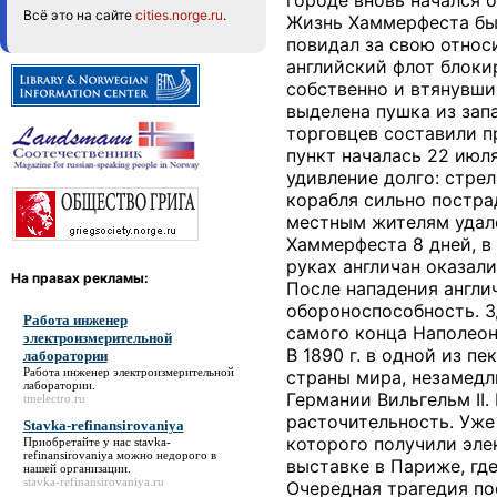
городе вновь начался 
Всё это на сайте
cities.norge.ru
.
Жизнь Хаммерфеста был
повидал за свою относ
английский флот блоки
собственно и втянувши
выделена пушка из зап
торговцев составили п
пункт началась 22 июл
удивление долго: стре
корабля сильно постра
местным жителям удало
Хаммерфеста 8 дней, в 
руках англичан оказал
На правах рекламы:
После нападения англи
обороноспособность. 
Работа инженер
самого конца Наполеон
электроизмерительной
В 1890 г. в одной из 
лаборатории
Работа инженер электроизмерительной
страны мира, незамед
лаборатории
.
Германии Вильгельм II.
tmelectro.ru
расточительность. Уже
Stavka-refinansirovaniya
которого получили эле
Приобретайте у нас
stavka-
refinansirovaniya
можно недорого в
выставке в Париже, где
нашей организации.
stavka-refinansirovaniya.ru
Очередная трагедия по