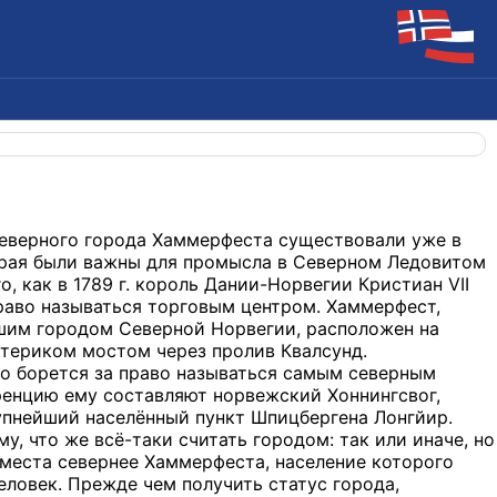
северного города Хаммерфеста существовали уже в
 края были важны для промысла в Северном Ледовитом
о, как в 1789 г. король Дании-Норвегии Кристиан VII
раво называться торговым центром. Хаммерфест,
им городом Северной Норвегии, расположен на
атериком мостом через пролив Квалсунд.
о борется за право называться самым северным
ренцию ему составляют норвежский Хоннингсвог,
упнейший населённый пункт Шпицбергена Лонгйир.
у, что же всё-таки считать городом: так или иначе, но
 места севернее Хаммерфеста, население которого
ловек. Прежде чем получить статус города,