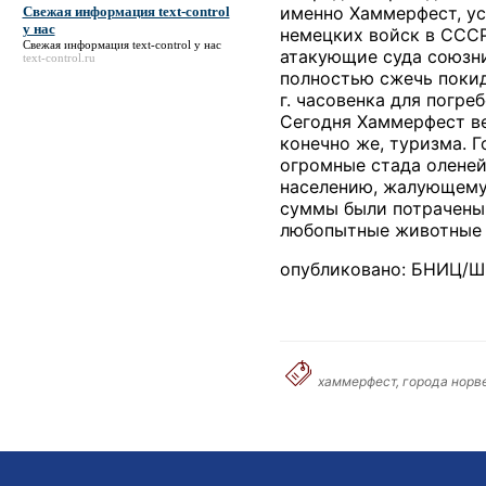
именно Хаммерфест, ус
Свежая информация text-control
у нас
немецких войск в СССР
Свежая информация text-control у нас
атакующие суда союзни
text-control.ru
полностью сжечь покид
г. часовенка для погр
Сегодня Хаммерфест ве
конечно же, туризма. 
огромные стада оленей
населению, жалующему
суммы были потрачены н
любопытные животные н
опубликовано: БНИЦ/Шп
хаммерфест, города норве