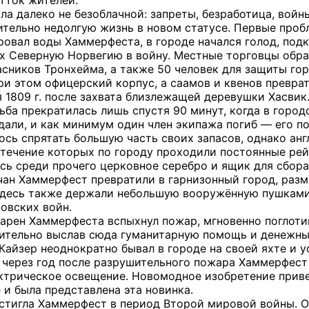
отток жителей.
а далеко не безоблачной: запреты, безработица, войн
ительно недолгую жизнь в новом статусе. Первые проб
ровал воды Хаммерфеста, в городе начался голод, под
х Северную Норвегию в войну. Местные торговцы обра
асников Тронхейма, а также 50 человек для защиты гор
ри этом офицерский корпус, а саамов и квенов преврат
я 1809 г. после захвата близлежащей деревушки Хасв
льба прекратилась лишь спустя 90 минут, когда в горо
дали, и как минимум один член экипажа погиб — его п
сь спрятать большую часть своих запасов, однако анг
течение которых по городу проходили постоянные рейды
ись среди прочего церковное серебро и ящик для сбора
чан Хаммерфест превратили в гарнизонный город, разм
Здесь также держали небольшую вооружённую пушками 
овских войн.
пекарен Хаммерфеста вспыхнул пожар, мгновенно поглот
лительно выслав сюда гуманитарную помощь и денежны
 Кайзер неоднократно бывал в городе на своей яхте и у
 через год после разрушительного пожара Хаммерфест
ктрическое освещение. Новомодное изобретение приве
 и была представлена эта новинка.
стигла Хаммерфест в период Второй мировой войны. 