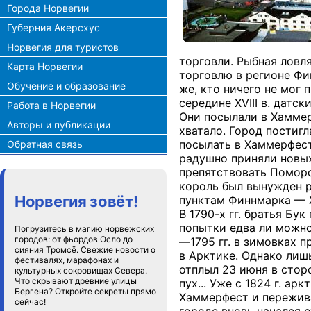
Города Норвегии
Губерния Акерсхус
Норвегия для туристов
торговли. Рыбная ловл
Карта Норвегии
торговлю в регионе Фи
Обучение и образование
же, кто ничего не мог 
середине XVIII в. датс
Работа в Норвегии
Они посылали в Хаммер
Авторы и публикации
хватало. Город постигл
посылать в Хаммерфест
Обратная связь
радушно приняли новых
препятствовать Поморск
король был вынужден р
Норвегия зовёт!
пунктам Финнмарка — Х
В 1790-х гг. братья Б
попытки едва ли можно
Погрузитесь в магию норвежских
городов: от фьордов Осло до
—1795 гг. в зимовках 
сияния Тромсё. Свежие новости о
в Арктике. Однако лиш
фестивалях, марафонах и
отплыл 23 июня в стор
культурных сокровищах Севера.
Что скрывают древние улицы
пух... Уже с 1824 г. а
Бергена? Откройте секреты прямо
Хаммерфест и пережива
сейчас!