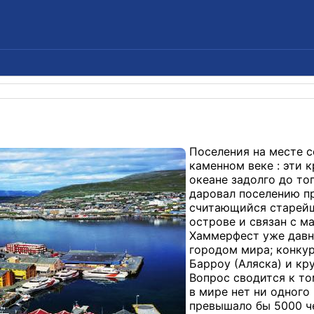
Поселения на месте 
каменном веке : эти
океане задолго до тог
даровал поселению п
считающийся старейш
острове и связан с м
Хаммерфест уже давн
городом мира; конку
Барроу (Аляска) и кр
Вопрос сводится к том
в мире нет ни одного
превышало бы 5000 че