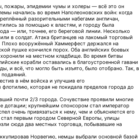
ы, пожары, эпидемии чумы и холеры — всё это он
лемы начались во время Наполеоновских войн: когда
креплённый разорительными набегами англичан,
тились за помощью к властям, и городу была
ода — или, точнее, его береговой линии. Несколько
или в солдат. Атака британцев на лакомый торговый
ик. Плохо вооружённый Хаммерфест держался на
дской пушке кончился порох. Оба английских боевых
охоронили на местном кладбище. Во время битвы
лийские корабли оставались в благоустроенной гавани
, и всё, что могло быть изъято, было отобрано. Так, в
 подаяний.
естив в нём войска и улучшив его
флотилию, которая не покидала пределов города до
ивший почти 2/3 города. Сочувствие проявили многие
е дотации; крупнейшим спонсором стал император
спел очень привязаться к нему, чем и объясняется его
 стал первым городом Северной Европы, улицы
зли сюда два местных торговца, побывавшие на
Оккупировав Норвегию, немцы выбрали основной базой