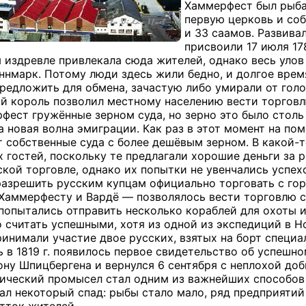
Хаммерфест был рыбац
первую церковь и со
и 33 саамов. Развива
присвоили 17 июля 17
я издревле привлекала сюда жителей, однако весь уло
ннмарк. Потому люди здесь жили бедно, и долгое врем
предложить для обмена, зачастую либо умирали от голо
кий король позволил местному населению вести торговл
фест гружённые зерном суда, но зерно это было столь 
а новая волна эмиграции. Как раз в этот момент на п
 собственные суда с более дешёвым зерном. В какой-т
 гостей, поскольку те предлагали хорошие деньги за 
ой торговле, однако их попытки не увенчались успехом
азрешить русским купцам официально торговать с горо
аммерфесту и Вардё — позволялось вести торговлю с
ук попытались отправить несколько кораблей для охоты
 считать успешными, хотя из одной из экспедиций в Н
принимали участие двое русских, взятых на борт спец
ь в 1819 г. появилось первое свидетельство об успешн
ону Шпицбергена и вернулся 6 сентября с неплохой до
рктический промысел стал одним из важнейших способов 
л некоторый спад: рыбы стало мало, ряд предприятий 