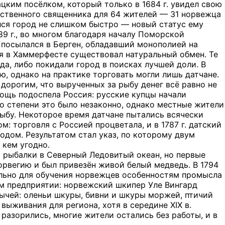
ким посёлком, который только в 1684 г. увидел свою
бственного священника для 64 жителей — 31 норвежца
лся город не слишком быстро — новый статус ему
89 г., во многом благодаря началу Поморской
в посылался в Берген, обладавший монополией на
я в Хаммерфесте существовал натуральный обмен. Те
да, либо покидали город в поисках лучшей доли. В
ю, однако на практике торговать могли лишь датчане.
дорогим, что вырученных за рыбу денег всё равно не
омощь подоспела Россия: русские купцы начали
о степени это было незаконно, однако местные жители
рыбу. Некоторое время датчане пытались всячески
: торговля с Россией процветала, и в 1787 г. датский
дом. Результатом стал указ, по которому двум
 кем угодно.
 и рыбалки в Северный Ледовитый океан, но первые
орвегию и был привезён живой белый медведь. В 1794
иально для обучения норвежцев особенностям промысла
ом предприятии: норвежский шкипер Уле Вингард
бычей: оленьи шкуры, бивни и шкуры моржей, птичий
выживания для региона, хотя в середине XIX в.
разорились, многие жители остались без работы, и в