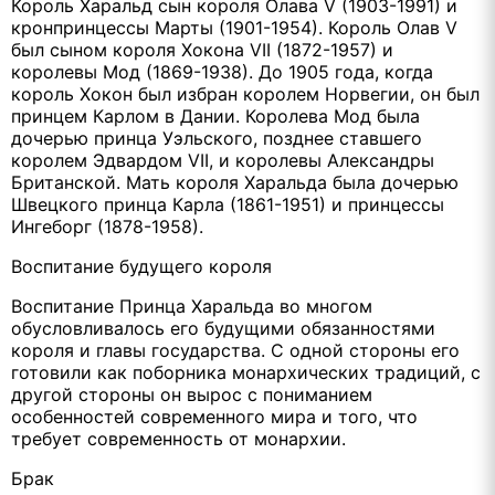
Король Харальд сын короля Олава V (1903-1991) и
кронпринцессы Марты (1901-1954). Король Олав V
был сыном короля Хокона VII (1872-1957) и
королевы Мод (1869-1938). До 1905 года, когда
король Хокон был избран королем Норвегии, он был
принцем Карлом в Дании. Королева Мод была
дочерью принца Уэльского, позднее ставшего
королем Эдвардом VII, и королевы Александры
Британской. Мать короля Харальда была дочерью
Швецкого принца Карла (1861-1951) и принцессы
Ингеборг (1878-1958).
Воспитание будущего короля
Воспитание Принца Харальда во многом
обусловливалось его будущими обязанностями
короля и главы государства. С одной стороны его
готовили как поборника монархических традиций, с
другой стороны он вырос с пониманием
особенностей современного мира и того, что
требует современность от монархии.
Брак