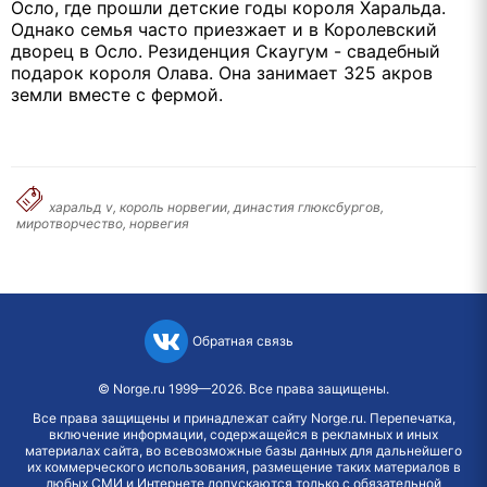
Осло, где прошли детские годы короля Харальда.
Однако семья часто приезжает и в Королевский
дворец в Осло. Резиденция Скаугум - свадебный
подарок короля Олава. Она занимает 325 акров
земли вместе с фермой.
харальд v, король норвегии, династия глюксбургов,
миротворчество, норвегия
Обратная связь
©
Norge.ru
1999—2026. Все права защищены.
Все права защищены и принадлежат сайту Norge.ru. Перепечатка,
включение информации, содержащейся в рекламных и иных
материалах сайта, во всевозможные базы данных для дальнейшего
их коммерческого использования, размещение таких материалов в
любых СМИ и Интернете допускаются только с обязательной