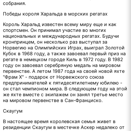
собрания.
Победы короля Харальда в морских регатах
Король Харальд известен всему миру еще и как
спортсмен. Он принимал участие во многих
национальных и международных регатах. Будучи
кронпринцем, он несколько раз выступал за
Норвегию на Олимпийских Играх, выиграл Золотой
Кубок в 1968 году, а также завоевал первый приз на
регате в немецком городе Киль в 1972 году. В 1982
году он завоевал серебряную медаль на мировом
первенстве. А летом 1987 года на своей новой яхте
"Фрам Х" - подарок от Норвежского союза
предпринимателей к пятидесятилетнему юбилею -
он стал чемпионом мира. В следующем году на этой
же яхте вместе с экипажем он занял третье место
на мировом первенстве в Сан-Франциско.
Скаугум
В настоящее время королевская семья живет в
резиденции Скаугум в местечке Аскер недалеко от