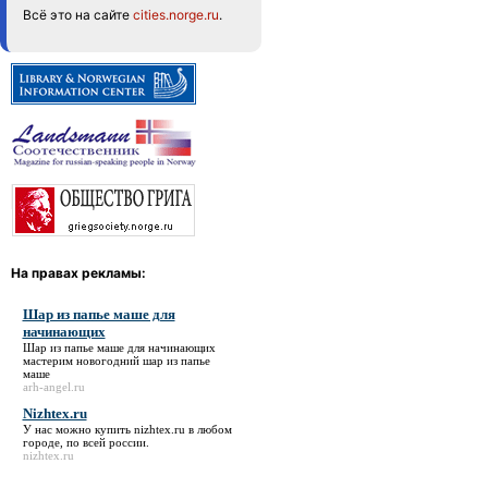
Всё это на сайте
cities.norge.ru
.
На правах рекламы:
Шар из папье маше для
начинающих
Шар из папье маше для начинающих
мастерим новогодний шар из папье
маше
arh-angel.ru
Nizhtex.ru
У нас можно купить
nizhtex.ru
в любом
городе, по всей россии.
nizhtex.ru