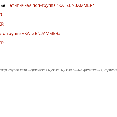
тье
Нетипичная поп-группа "KATZENJAMMER"
R
ER"
» о группе «KATZENJAMMER»
ER"
сяца, группа лета, норвежская музыка, музыкальные достижения, норвегия