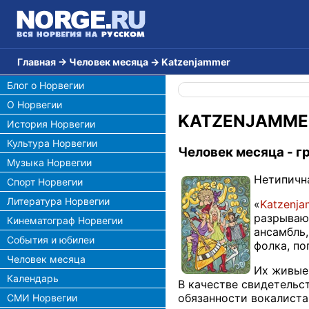
Главная
→
Человек месяца
→
Katzenjammer
Блог о Норвегии
О Норвегии
KATZENJAMME
История Норвегии
Культура Норвегии
Человек месяца - г
Музыка Норвегии
Нетипичн
Спорт Норвегии
Литература Норвегии
«
Katzenj
разрываю
Кинематограф Норвегии
ансамбль,
События и юбилеи
фолка, по
Человек месяца
Их живые 
Календарь
В качестве свидетельс
обязанности вокалиста 
СМИ Норвегии