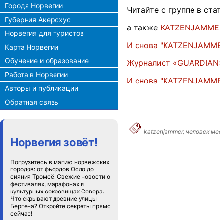
Города Норвегии
Читайте о группе в ста
Губерния Акерсхус
а также
KATZENJAMME
Норвегия для туристов
И снова "KATZENJAMM
Карта Норвегии
Обучение и образование
Журналист «GUARDIAN
Работа в Норвегии
И снова "KATZENJAMM
Авторы и публикации
Обратная связь
katzenjammer, человек ме
Норвегия зовёт!
Погрузитесь в магию норвежских
городов: от фьордов Осло до
сияния Тромсё. Свежие новости о
фестивалях, марафонах и
культурных сокровищах Севера.
Что скрывают древние улицы
Бергена? Откройте секреты прямо
сейчас!