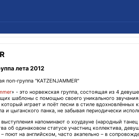
R
руппа лета 2012
ая поп-группа "KATZENJAMMER"
ammer
» - это норвежская группа, состоящая из 4 девуш
щих шаблоны с помощью своего уникального звучания
 который играет и поёт песни в стиле вдохновлённых 
па и цыганского панка, не забывая периодически испол
выступления напоминают о хоудауне (народный танец т
тва об одинаковом статусе участниц коллектива, дев
– поют на английском, часто акапельно – в сопровожде