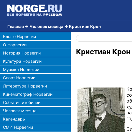
Главная
→
Человек месяца
→
Кристиан Крон
Блог о Норвегии
О Норвегии
Кристиан Крон
История Норвегии
Культура Норвегии
Музыка Норвегии
Спорт Норвегии
Литература Норвегии
Кр
Кинематограф Норвегии
со
об
События и юбилеи
ху
Человек месяца
па
го
Календарь
СМИ Норвегии
Би