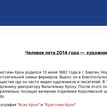
Человек лета 2014 года
— художни
истиан Крон родился 13 июня 1882 года в г. Берген, Но
стоятельной семьи фермеров. Вырос он в благополучно
ществе где он часто видел художников и писателей. В 
дожнику-декоратору Вильгельму Кроху. После этого о
раллельно посещал вечернее отделение Королевской ш
ду.
ография "
Ксан Крон
" и "
Кристиан Крон
"