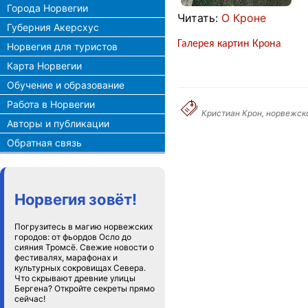
Города Норвегии
Читать:
О Кроне
Губерния Акерсхус
Галерея картин Крона
Норвегия для туристов
Карта Норвегии
Обучение и образование
Работа в Норвегии
Кристиан Крон, норвежско
Авторы и публикации
Обратная связь
Норвегия зовёт!
Погрузитесь в магию норвежских
городов: от фьордов Осло до
сияния Тромсё. Свежие новости о
фестивалях, марафонах и
культурных сокровищах Севера.
Что скрывают древние улицы
Бергена? Откройте секреты прямо
сейчас!