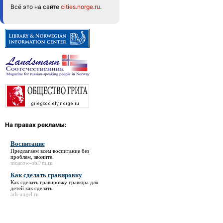
Всё это на сайте
cities.norge.ru
.
На правах рекламы:
Воспитание
Предлагаем всем
воспитание
без
проблем, звоните.
moscow-obl7m.ru
Как сделать гравировку
Как сделать гравировку
гравюра для
детей как сделать
arh-angel.ru