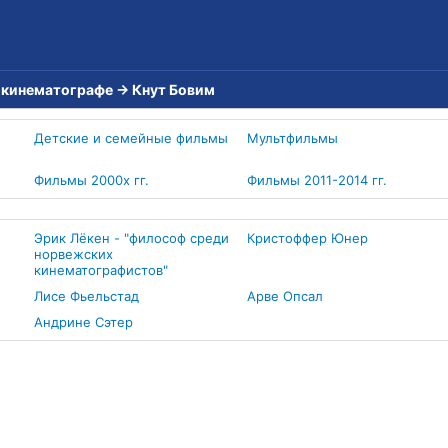
 кинематографе
→
Кнут Бовим
Детские и семейные фильмы
Мультфильмы
Фильмы 2000х гг.
Фильмы 2011-2014 гг.
Эрик Лёкен - "философ среди
Кристоффер Юнер
норвежских
кинематографистов"
Лисе Фьельстад
Арве Опсал
Андрине Сэтер