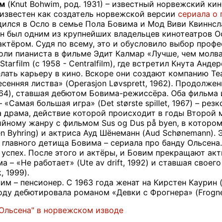
им
(Knut Bohwim, род. 1931) – известный норвежский к
известен как создатель норвежской версии
сериала о
ился в Осло в семье Пола Бовима и Мод Виви Квиннсл
н был одним из крупнейших владельцев кинотеатров О
актёром. Судя по всему, это и обусловило выбор проф
оли пианиста в фильме Эдит Калмар «Лучше, чем молва» (
Starfilm (с 1958 - Centralfilm), где встретил Кнута Ан
лать карьеру в кино. Вскоре они создают компанию Te
сенняя листва» (Operasjon Løvsprett, 1962). Продолж
1964), ставшая дебютом Бовима-режиссёра. Оба фильма
«Самая большая игра» (Det største spillet, 1967) – ре
 а драма, действие которой происходит в годы Второй 
йному жанру с фильмом Sus og Dus på byen, в котором 
en Byhring) и актриса Ауд Шёнеманн (Aud Schønemann).
 главного детища Бовима – сериала про банду Ольсена.
успех. После этого и актёры, и Бовим прекращают акти
 – «Не работает» (Ute av drift, 1992) и ставшая свое
, 1999).
м – пенсионер. С 1963 года женат на Кирстен Каурин (р
оду дебютировала романом «Девки с Фрогнера» (Frognerf
 Ольсена" в норвежском изводе