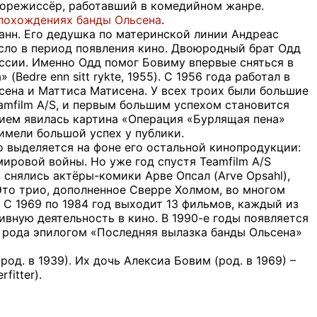
инорежиссёр, работавший в комедийном жанре.
 похождениях банды Ольсена
.
анн. Его дедушка по материнской линии Андреас
сло в период появления кино. Двоюродный брат Одд
ессии. Именно Одд помог Бовиму впервые сняться в
Bedre enn sitt rykte, 1955). С 1956 года работал в
дерсена и Маттиса Матисена. У всех троих были большие
amfilm A/S, и первым большим успехом становится
ением явилась картина «Операция «Бурлящая пена»
 имели большой успех у публики.
зко выделяется на фоне его остальной кинопродукции:
мировой войны. Но уже год спустя Teamfilm A/S
снялись актёры-комики Арве Опсал (Arve Opsahl),
 Это трио, дополненное Сверре Холмом, во многом
 С 1969 по 1984 год выходит 13 фильмов, каждый из
вную деятельность в кино. В 1990-е годы появляется
го рода эпилогом «Последняя вылазка банды Ольсена»
од. в 1939). Их дочь Алексиа Бовим (род. в 1969) –
itter).