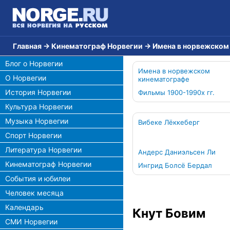
Главная
→
Кинематограф Норвегии
→
Имена в норвежском
Блог о Норвегии
Имена в норвежском
О Норвегии
кинематографе
История Норвегии
Фильмы 1900-1990х гг.
Культура Норвегии
Музыка Норвегии
Вибеке Лёккеберг
Спорт Норвегии
Литература Норвегии
Андерс Даниэльсен Ли
Кинематограф Норвегии
Ингрид Болсё Бердал
События и юбилеи
Человек месяца
Календарь
Кнут Бовим
СМИ Норвегии