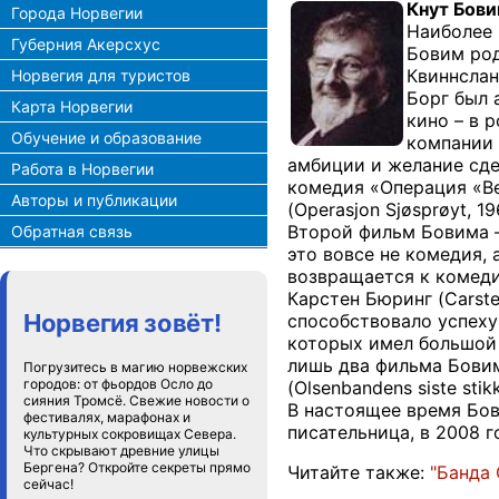
Кнут Бов
Города Норвегии
Наиболее 
Губерния Акерсхус
Бовим род
Квиннслан
Норвегия для туристов
Борг был 
Карта Норвегии
кино – в р
Обучение и образование
компании 
амбиции и желание сде
Работа в Норвегии
комедия «Операция «Ве
Авторы и публикации
(Operasjon Sjøsprøyt, 
Второй фильм Бовима – 
Обратная связь
это вовсе не комедия,
возвращается к комеди
Карстен Бюринг (Carst
Норвегия зовёт!
способствовало успеху
которых имел большой 
лишь два фильма Бовима
Погрузитесь в магию норвежских
городов: от фьордов Осло до
(Olsenbandens siste stikk
сияния Тромсё. Свежие новости о
В настоящее время Бови
фестивалях, марафонах и
писательница, в 2008 г
культурных сокровищах Севера.
Что скрывают древние улицы
Бергена? Откройте секреты прямо
Читайте также:
"Банда
сейчас!