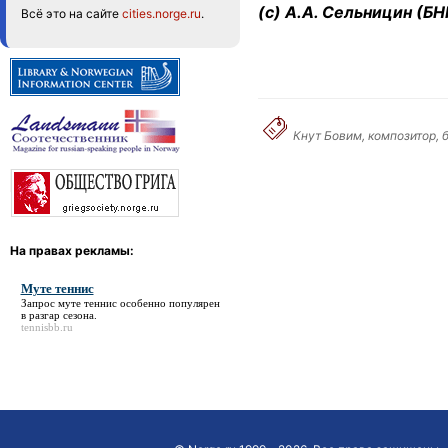
(c) А.А. Сельницин (Б
Всё это на сайте
cities.norge.ru
.
Кнут Бовим, композитор, 
На правах рекламы:
Муте теннис
Запрос
муте теннис
особенно популярен
в разгар сезона.
tennisbb.ru