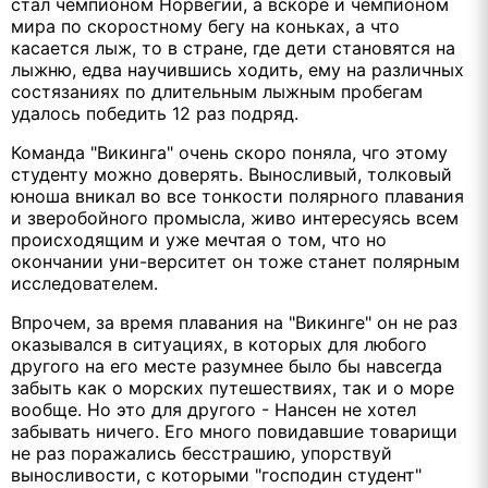
стал чемпионом Норвегии, а вскоре и чемпионом
мира по скоростному бегу на коньках, а что
касается лыж, то в стране, где дети становятся на
лыжню, едва научившись ходить, ему на различных
состязаниях по длительным лыжным пробегам
удалось победить 12 раз подряд.
Команда "Викинга" очень скоро поняла, чго этому
студенту можно доверять. Выносливый, толковый
юноша вникал во все тонкости полярного плавания
и зверобойного промысла, живо интересуясь всем
происходящим и уже мечтая о том, что но
окончании уни-верситет он тоже станет полярным
исследователем.
Впрочем, за время плавания на "Викинге" он не раз
оказывался в ситуациях, в которых для любого
другого на его месте разумнее было бы навсегда
забыть как о морских путешествиях, так и о море
вообще. Но это для другого - Нансен не хотел
забывать ничего. Его много повидавшие товарищи
не раз поражались бесстрашию, упорствуй
выносливости, с которыми "господин студент"