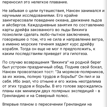
переносил это нелегкое плавание.
Не забывая о цели путешествия, Нансен занимался и
научными исследованиями. Его крайне
заинтересовали поведение океана, движение льдов
и айсбергов. Каждодневные занятия по составлению
карты дрейфа закованного во льды Викинга
познолили сделать любо-пытное заключение,
говорившее о том, что не сила и направление ветра,
а именно морские течения задают курс дрейфу
корабля. Тогда он еще не мог п предположить, к
каким последствиям приведет эта гипотеза.
По случаю возвращения "Викинга" на родной берег
был устроен праздничный обед. Подняв свой бокал,
Нансен провозгласил тост: "За моряков-полярников,
за их жизнь, полную трудов и борьбы!" Он пил и за
себя. Ибо знал, что отныне и его жизнь неотделима
от этих трудов и борьбы. В его голове зарождались
планы как минимум двух полярных экспедиций - в
Гренландию и на Северный полюс.
Впервые планом о пересечении Гренландии на