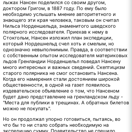
лыжах Нансен поделился со своим другом,
доктором Григом, в 1887 году. По ему было
необходимо услышать мнение авторитетного и
знающего эти края человека, таковым он считал
Нильса Норденшельда, знаменитого шведского
полярного исследователя. Приехав к нему в
Стокгольм, Нансен изложил план экспедиции,
который Нордешнельд счел хоть и смелым, но
однозначно невыполнимым. Правда, в соответствии
с собственным опытом исследователя материковых
льдов Гренландии Норденшельл поведал Нансену
много интересных и важных сведений. Скептицизм
старого полярника не смог остановить Нансена.
Когда его намерения стали достоянием широкой
общественности, в одной на газет появилось
издевательское объявление о том, что Нансеном
будет дано представление на гренландском льду -
"Места для публики в трещинах. А обратных билетов
можно не покупать".
Но он продолжал упорно готовиться, пытаясь, во
что бы то ни стало собрать необходимую на
экспедицию сумму. Правительство не спешило