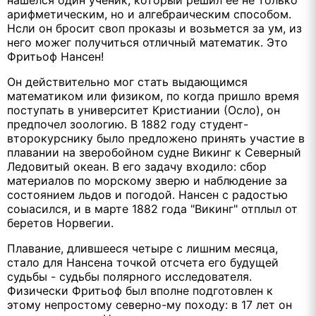
нашелся один ученик, который решил ее не только
арифметическим, но и алгебраическим способом.
Нсли он бросит своп проказы и возьмется за ум, из
него можег получиться отличный математик. Это
Фритьоф Нансен!
Он действительно мог стать выдающимся
математиком или физиком, по когда пришло время
поступать в университет Кристиании (Осло), он
предпочел зоологию. В 1882 году студент-
второкурснику было предложено принять участие в
плавании на зверобойном судне Викинг к Северный
Ледовитый океан. В его задачу входило: сбор
материалов по морскому зверю и наблюдение за
состоянием льдов и погодой. Нансен с радостью
соыасился, и в марте 1882 года "Викинг" отплыл от
беретов Норвегии.
Плавание, длившееся четыре с лишним месяца,
стало для Нансена точкой отсчета его будущей
судьбы - судьбы полярного исследователя.
Физически Фритьоф был вполне подготовлен к
этому непростому северно-му походу: в 17 лет он