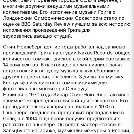
Оркестрами Норвегии городов Осло и Бергена, и
многими другими ведущими музыкальными
коллективами. Его исполнение музыки Грига с
Лондонским Симфоническим Оркестром стало по
оценке BBC Saturday Review лучшим за всю историю
исполнения произведений Грига для
звукозаписывающих студий.
Стин-Ноклеберг долгие годы работал над записью
произведений Грига на студии Naxos Records, общее
количество компакт-дисков в этой серии составило
14 комплектов. В настоящее время пианист занят
подготовкой к выпуску музыкальных сборников
других норвежских классиков: 3 диска на музыку
Кьерульфа и 5 дисков с композициями для
фортепиано композитора Северуда.
Начиная с 1970 года Эйнар Стин-Ноклеберг активно
занимается преподавательской деятельностью. Его
преподавательская карьера началась в 1970 в
Ганновере, позднее он продолжит преподавание в
Осло, а с 1994 года вновь получил предложение
работать в Ганновере. Он ведёт мастер классы в
Зальцбурге и Париже, музыкальные курсы в Японии,