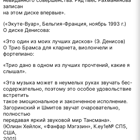
невиданного совершенства. Ряд пьес Рахманинова
записан
на этом диске впервые».
(«Экуте-Вуар», Бельгия-Франция, ноябрь 1993 г.)
О диске Денисова:
«Это один из моих лучших дисков» (Э. Денисов)
О Трио Брамса для кларнета, виолончели и
фортепиано:
«Трио дано в одном из лучших прочтений, какие я
слышал».
«Эта музыка может в неумелых руках звучать бес-
содержательно, поэтому это особое удовольствие
встретить
такое эмоциональное и законченное исполнение.
Загоринский и Шмитов звучат очаровательно,
полностью
передавая яркий звуковой мир Тансмана».
(Юлиан Хейлок, «Фанфар Мэгэзин», К.еу1е№ СП5,
США,
2001).