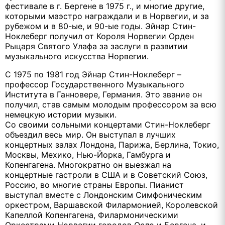
фестивале в г. Бергене в 1975 г., и многие другие,
которыми маэстро награждали и в Норвегии, и за
рубежом и в 80-ые, и 90-ые годы. Эйнар Стин-
Ноклеберг получил от Короля Норвегии Орден
Рыцаря Святого Улафа за заслуги в развитии
музыкального искусства Норвегии.
С 1975 по 1981 год Эйнар Стин-Ноклеберг –
профессор Государственного Музыкального
Института в Ганновере, Германия. Это звание он
получил, став самым молодым профессором за всю
немецкую истории музыки.
Со своими сольными концертами Стин-Ноклеберг
объездил весь мир. Он выступал в лучших
концертных залах Лондона, Парижа, Берлина, Токио,
Москвы, Мехико, Нью-Йорка, Гамбурга и
Копенгагена. Многократно он выезжал на
концертные гастроли в США и в Советский Союз,
Россию, во многие страны Европы. Пианист
выступал вместе с Лондонским Симфоническим
оркестром, Варшавской Филармонией, Королевской
Капеллой Копенгагена, Филармоническими