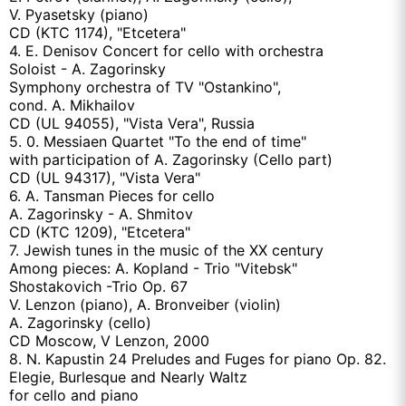
V. Pyasetsky (piano)
CD (KTC 1174), "Etcetera"
4. E. Denisov Concert for cello with orchestra
Soloist - A. Zagorinsky
Symphony orchestra of TV "Ostankino",
cond. A. Mikhailov
CD (UL 94055), "Vista Vera", Russia
5. 0. Messiaen Quartet "To the end of time"
with participation of A. Zagorinsky (Cello part)
CD (UL 94317), "Vista Vera"
6. A. Tansman Pieces for cello
A. Zagorinsky - A. Shmitov
CD (KTC 1209), "Etcetera"
7. Jewish tunes in the music of the XX century
Among pieces: A. Kopland - Trio "Vitebsk"
Shostakovich -Trio Op. 67
V. Lenzon (piano), A. Bronveiber (violin)
A. Zagorinsky (cello)
CD Moscow, V Lenzon, 2000
8. N. Kapustin 24 Preludes and Fuges for piano Op. 82.
Elegie, Burlesque and Nearly Waltz
for cello and piano