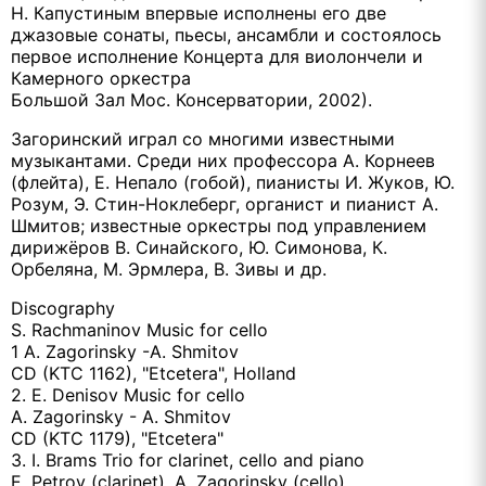
Н. Капустиным впервые исполнены его две
джазовые сонаты, пьесы, ансамбли и состоялось
первое исполнение Концерта для виолончели и
Камерного оркестра
Большой Зал Мос. Консерватории, 2002).
Загоринский играл со многими известными
музыкантами. Среди них профессора А. Корнеев
(флейта), Е. Непало (гобой), пианисты И. Жуков, Ю.
Розум, Э. Стин-Ноклеберг, органист и пианист А.
Шмитов; известные оркестры под управлением
дирижёров В. Синайского, Ю. Симонова, К.
Орбеляна, М. Эрмлера, В. Зивы и др.
Discography
S. Rachmaninov Music for cello
1 A. Zagorinsky -A. Shmitov
CD (KTC 1162), "Etcetera", Holland
2. E. Denisov Music for cello
A. Zagorinsky - A. Shmitov
CD (KTC 1179), "Etcetera"
3. I. Brams Trio for clarinet, cello and piano
E. Petrov (clarinet), A. Zagorinsky (cello),