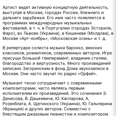
Артист ведет активную концертную деятельность,
выступая в Москве, городах России, ближнего и
дальнего зарубежья. Его имя часто появляется в
программах международных музыкальных
фестивалей, в т. ч. в Португалии (городах Эсториле,
Фаро), во Львове (Украина), в Кишиневе (Молдова), в
Москве «Арт-ноябрь», «Московская осень» и т. д.
В репертуаре солиста музыка барокко, венских
классиков, романтиков, современных авторов. Игре
присущи большой темперамент, владение стилем,
благородство и виртуозность. Много произведений
записано Загоринским в фонд Дома звукозаписи в
Москве. Они часто звучат по радио «Орфей».
Музыкант тесно сотрудничает с современными
композиторами, часто являясь первым
исполнителем их произведений. Это сочинения Э.
Денисова, В. Дашкевича, Ю. Каспарова, А,
Розенблата, А. Щетинского (Украина), Ю. Гальперина
(Франция) и других авторов. Совместно с
блестящим джазовым пианистом и композитором