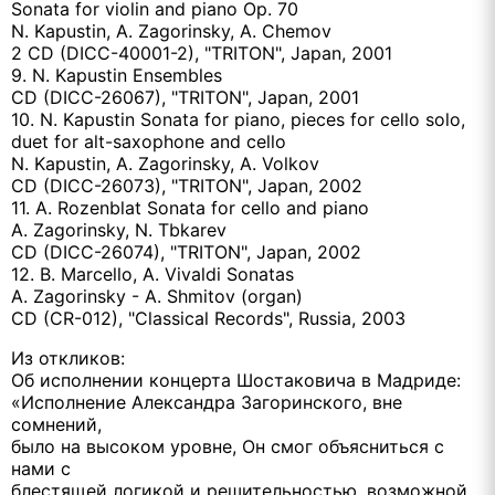
Sonata for violin and piano Op. 70
N. Kapustin, A. Zagorinsky, A. Chemov
2 CD (DICC-40001-2), "TRITON", Japan, 2001
9. N. Kapustin Ensembles
CD (DICC-26067), "TRITON", Japan, 2001
10. N. Kapustin Sonata for piano, pieces for cello solo,
duet for alt-saxophone and cello
N. Kapustin, A. Zagorinsky, A. Volkov
CD (DICC-26073), "TRITON", Japan, 2002
11. A. Rozenblat Sonata for cello and piano
A. Zagorinsky, N. Tbkarev
CD (DICC-26074), "TRITON", Japan, 2002
12. B. Marcello, A. Vivaldi Sonatas
A. Zagorinsky - A. Shmitov (organ)
CD (CR-012), "Classical Records", Russia, 2003
Из откликов:
Об исполнении концерта Шостаковича в Мадриде:
«Исполнение Александра Загоринского, вне
сомнений,
было на высоком уровне, Он смог объясниться с
нами с
блестящей логикой и решительностью, возможной