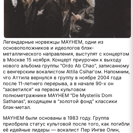
Легендарные норвежцы MAYHEM, одни из
основоположников и идеологов блэк-
металлического направления, выступят с концертом
в Москве 15 ноября. Концерт приурочен к выходу
нового альбома группы "Ordo Ab Chao", записанному
с венгерским вокалистом Attila Csihar'ом. Напомним,
что Аттила вернулся в группу в ноябре 2004 года
после 11-летнего перерыва, а в начале 90-х он
"засветился" на первом культовом
полнометражнике MAYHEM "De Mysteriis Dom
Sathanas", входящем в "золотой фонд" классики
блэк-метал.
MAYHEM были основаны в 1983 году. Группа
приобрела статус культовой после того, как погибли
её идейные лидеры — вокалист Пер Ингве Олин,