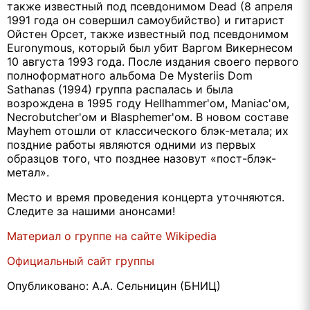
также известный под псевдонимом Dead (8 апреля
1991 года он совершил самоубийство) и гитарист
Ойстен Орсет, также известный под псевдонимом
Euronymous, который был убит Варгом Викернесом
10 августа 1993 года. После издания своего первого
полноформатного альбома De Mysteriis Dom
Sathanas (1994) группа распалась и была
возрождена в 1995 году Hellhammer'ом, Maniac'ом,
Necrobutcher'ом и Blasphemer'ом. В новом составе
Mayhem отошли от классического блэк-метала; их
поздние работы являются одними из первых
образцов того, что позднее назовут «пост-блэк-
метал».
Место и время проведения концерта уточняются.
Следите за нашими анонсами!
Материал о группе на сайте Wikipedia
Официальный сайт группы
Опубликовано: А.А. Сельницин (БНИЦ)