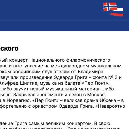
ского
ный концерт Национального филармонического
тране и выступление на международном музыкальном
арком российским слушателям от Владимира
 звучали произведения Эдварда Грига – сюита № 2 и
Альфред Шнитке, музыка из балета «Пер Гюнт».
 либо звучит новый музыкальный материал, либо
ьянс. Закрывая абонементый сезон в Москве,
в Норвегию. «Пер Гюнт» – великая драма Ибсена – в
 фортепьяно с оркестром Эдварда Грига. «Невероятно
едение Грига самым великим концертом. В свою