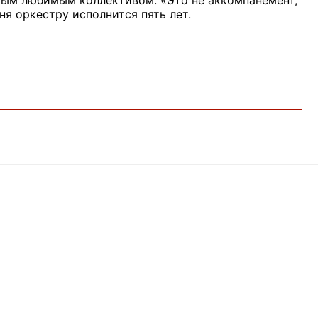
ым любимым коллективом. «Это не аккомпанемент,
ня оркестру исполнится пять лет.