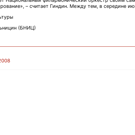
ает Национальный филармонический оркестр своим сам
рование», – считает Гиндин. Между тем, в середине ию
ьтуры
льницин (БНИЦ)
2008