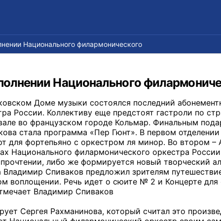
олнении Национального филармонического
сполнении Национального филармониче
ковском Доме музыки состоялся последний абонемент
тра России. Коллективу еще предстоят гастроли по с
вале во французском городе Кольмар. Финальным под
кова стала программа «Пер Гюнт». В первом отделении
рт для фортепьяно с оркестром ля минор. Во втором – 
ах Национального филармонического оркестра России
 прочтении, либо же формируется новый творческий ал
 Владимир Спиваков предложил зрителям путешествие 
м воплощении. Речь идет о сюите № 2 и Концерте для
отмечает Владимир Спиваков
рует Сергея Рахманинова, который считал это произв