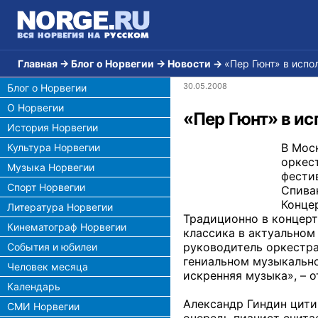
Главная
→
Блог о Норвегии
→
Новости
→
«Пер Гюнт» в исп
30.05.2008
Блог о Норвегии
О Норвегии
«Пер Гюнт» в и
История Норвегии
В Мос
Культура Норвегии
оркес
Музыка Норвегии
фести
Спорт Норвегии
Спива
Конце
Литература Норвегии
Традиционно в концерт
Кинематограф Норвегии
классика в актуальном
руководитель оркестра
События и юбилеи
гениальном музыкально
Человек месяца
искренняя музыка», – 
Календарь
Александр Гиндин цити
СМИ Норвегии