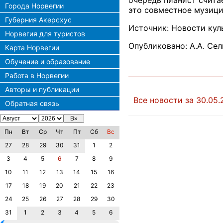
очередь пианист счит
Города Норвегии
это совместное музици
Губерния Акерсхус
Источник: Новости кул
Норвегия для туристов
Опубликовано: А.А. Се
Карта Норвегии
Обучение и образование
Работа в Норвегии
Авторы и публикации
Все новости за 30.05.
Обратная связь
Пн
Вт
Ср
Чт
Пт
Сб
Вс
27
28
29
30
31
1
2
3
4
5
6
7
8
9
10
11
12
13
14
15
16
17
18
19
20
21
22
23
24
25
26
27
28
29
30
31
1
2
3
4
5
6