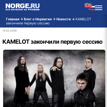
Главная
→
Блог о Норвегии
→
Новости
→
KAMELOT
закончили первую сессию
14.02.2009
KAMELOT закончили первую сессию