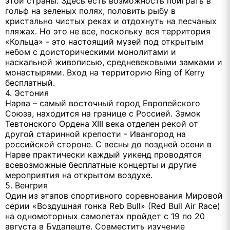
этой страны. Здесь есть возможность поиграть в
гольф на зеленых полях, половить рыбу в
кристально чистых реках и отдохнуть на песчаных
пляжах. Но это не все, поскольку вся территория
«Кольца» - это настоящий музей под открытым
небом с доисторическими монолитами и
наскальной живописью, средневековыми замками и
монастырями. Вход на территорию Ring of Kerry
бесплатный.
4. Эстония
Нарва – самый восточный город Европейского
Союза, находится на границе с Россией. Замок
Тевтонского Ордена XIII века отделен рекой от
другой старинной крепости - Ивангород на
российской стороне. С весны до поздней осени в
Нарве практически каждый уикенд проводятся
всевозможные бесплатные концерты и другие
мероприятия на открытом воздухе.
5. Венгрия
Один из этапов спортивного соревнования Мировой
серии «Воздушная гонка Reb Bull» (Red Bull Air Race)
на одномоторных самолетах пройдет с 19 по 20
августа в Будапеште. Совместить изучение