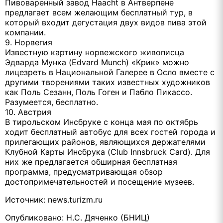
Пивоваренный завод Haacht в Антверпене
предлагает всем желающим бесплатный тур, в
который входит дегустация двух видов пива этой
компании.
9. Норвегия
Известную картину норвежского живописца
Эдварда Мунка (Edvard Munch) «Крик» можно
лицезреть в Национальной Галерее в Осло вместе с
другими творениями таких известных художников
как Поль Сезанн, Поль Гоген и Пабло Пикассо.
Разумеется, бесплатно.
10. Австрия
В тирольском Инсбруке с конца мая по октябрь
ходит бесплатный автобус для всех гостей города и
прилегающих районов, являющихся держателями
Клубной Карты Инсбрука (Club Innsbruck Card). Для
них же предлагается обширная бесплатная
программа, предусматривающая обзор
достопримечательностей и посещение музеев.
Источник: news.turizm.ru
Опубликовано: Н.С. Дяченко (БНИЦ)