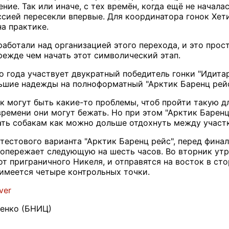
ние. Так или иначе, с тех времён, когда ещё не начала
сией пересекли впервые. Для координатора гонок Хети
а практике.
аботали над организацией этого перехода, и это прос
 прежде чем начать этот символический этап.
го года участвует двукратный победитель гонки "Идит
ьшие надежды на полноформатный "Арктик Баренц рейс 
ак могут быть какие-то проблемы, чтоб пройти такую д
ремени они могут бежать. Но при этом "Арктик Баренц 
ть собакам как можно дольше отдохнуть между участкам
 тестового варианта "Арктик Баренц рейс", перед фи
опережает следующую на шесть часов. Во вторник утр
от приграничного Никеля, и отправятся на восток в ст
 имеется четыре контрольных точки.
ver
ченко (БНИЦ)