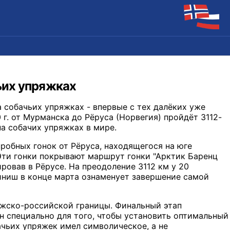
ьих упряжках
 собачьих упряжках - впервые с тех далёких уже
 г. от Мурманска до Рёруса (Норвегия) пройдёт 3112-
на собачих упряжках в мире.
робных гонок от Рёруса, находящегося на юге
 Эти гонки покрывают маршрут гонки "Арктик Баренц
ровав в Рёрусе. На преодоление 3112 км у 20
ниш в конце марта ознаменует завершение самой
ежско-российской границы. Финальный этап
н специально для того, чтобы установить оптимальный
ачьих упряжек имел символическое, а не