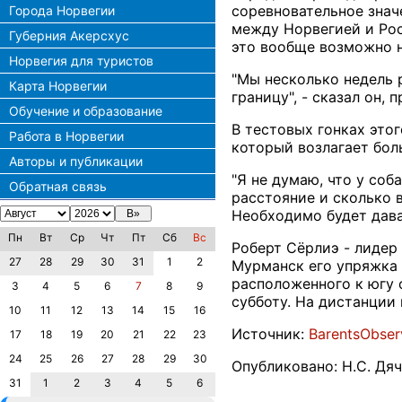
соревновательное значе
Города Норвегии
между Норвегией и Рос
Губерния Акерсхус
это вообще возможно н
Норвегия для туристов
"Мы несколько недель р
Карта Норвегии
границу", - сказал он,
Обучение и образование
В тестовых гонках это
Работа в Норвегии
который возлагает бол
Авторы и публикации
"Я не думаю, что у соб
Обратная связь
расстояние и сколько в
Необходимо будет дава
Пн
Вт
Ср
Чт
Пт
Сб
Вс
Роберт Сёрлиэ - лидер
27
28
29
30
31
1
2
Мурманск его упряжка 
расположенного к югу 
3
4
5
6
7
8
9
субботу. На дистанции
10
11
12
13
14
15
16
Источник:
BarentsObser
17
18
19
20
21
22
23
24
25
26
27
28
29
30
Опубликовано: Н.С. Дя
31
1
2
3
4
5
6