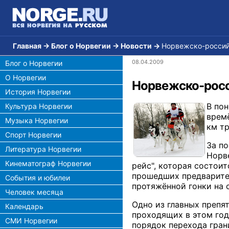
Главная
→
Блог о Норвегии
→
Новости
→
Норвежско-россий
08.04.2009
Блог о Норвегии
О Норвегии
Норвежско-росс
История Норвегии
В по
Культура Норвегии
времё
Музыка Норвегии
км тр
Спорт Норвегии
За по
Литература Норвегии
Норв
Кинематограф Норвегии
рейс", которая состои
прошедших предварите
События и юбилеи
протяжённой гонки на 
Человек месяца
Одно из главных препя
Календарь
проходящих в этом год
СМИ Норвегии
порядок перехода гран