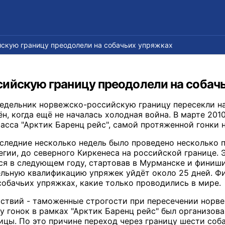
скую границу преодолели на собачьих упряжках
ийскую границу преодолели на собач
недельник норвежско-российскую границу пересекли на
н, когда ещё не началась холодная война. В марте 2010
асса "Арктик Баренц рейс", самой протяженной гонки 
следние несколько недель было проведено несколько п
егии, до северного Киркенеса на российской границе.
тся в следующем году, стартовав в Мурманске и финиши
льную квалификацию упряжек уйдёт около 25 дней. Фи
собачьих упряжках, какие только проводились в мире.
тствий - таможенные строгости при пересечении норв
у гонок в рамках "Арктик Баренц рейс" был организова
ицы. По это причине переход через границу шести соб