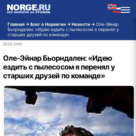
Главная
→
Блог о Норвегии
→
Новости
→
Оле-Эйнар
Бьорндален: «Идею ездить с пылесосом я перенял у
старших друзей по команде»
08.04.2009
Оле-Эйнар Бьорндален: «Идею
ездить с пылесосом я перенял у
старших друзей по команде»