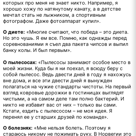
которых про меня не знает никто. Например, я
хорошо хожу по натянутому канату, а в детстве
мечтал стать не лыжником, а спортивным
фотографом. Даже фотоаппарат купил».
О диете:
«Многие считают, что победа – это диета.
Но это чушь. Я ем все. Помню, как однажды перед
соревнованиями я съел два пакета чипсов и выпил
банку колы. И был первым».
О пылесосах:
«Пылесосы занимают особое место в
моей жизни. Куда бы я ни поехал, я всюду беру с
собой пылесос. Ведь двести дней в году я нахожусь
вне дома, и все эти двести дней я вынужден
полагаться на чужие стандарты чистоты. На первый
взгляд ковровые дорожки в гостиницах выглядят
чистыми, а на самом деле там полно бактерий. И
никто не избавит вас от них – только вы сами.
Кстати, ездить с пылесосом – не моя идея. Я
перенял ее у старших друзей по команде».
О болезнях:
«Мне нельзя болеть. Поэтому я
стараюсь никому не пожимать руку. В Норвегии это