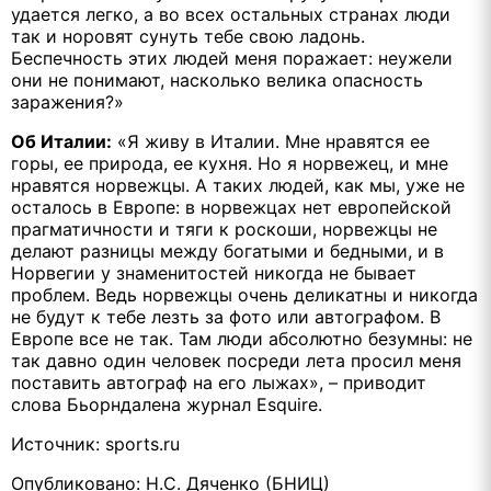
удается легко, а во всех остальных странах люди
так и норовят сунуть тебе свою ладонь.
Беспечность этих людей меня поражает: неужели
они не понимают, насколько велика опасность
заражения?»
Об Италии:
«Я живу в Италии. Мне нравятся ее
горы, ее природа, ее кухня. Но я норвежец, и мне
нравятся норвежцы. А таких людей, как мы, уже не
осталось в Европе: в норвежцах нет европейской
прагматичности и тяги к роскоши, норвежцы не
делают разницы между богатыми и бедными, и в
Норвегии у знаменитостей никогда не бывает
проблем. Ведь норвежцы очень деликатны и никогда
не будут к тебе лезть за фото или автографом. В
Европе все не так. Там люди абсолютно безумны: не
так давно один человек посреди лета просил меня
поставить автограф на его лыжах», – приводит
слова Бьорндалена журнал Esquire.
Источник: sports.ru
Опубликовано: Н.С. Дяченко (БНИЦ)