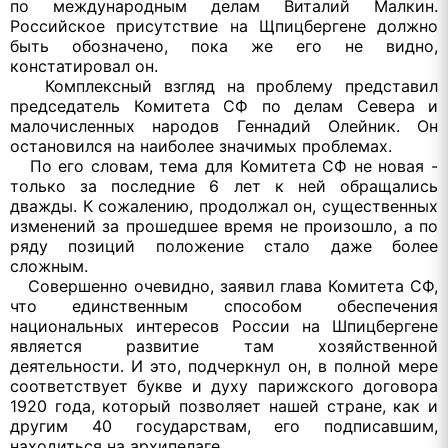
по международным делам Виталий Малкин.
Российское присутствие на Щпицбергене должно
быть обозначено, пока же его не видно,
констатировал он.
Комплексный взгляд на проблему представил
председатель Комитета СФ по делам Севера и
малочисленных народов Геннадий Олейник. Он
остановился на наиболее значимых проблемах.
По его словам, тема для Комитета СФ не новая -
только за последние 6 лет к ней обращались
дважды. К сожалению, продолжал он, существенных
изменений за прошедшее время не произошло, а по
ряду позиций положение стало даже более
сложным.
Совершенно очевидно, заявил глава Комитета СФ,
что единственным способом обеспечения
национальных интересов России на Шпицбергене
является развитие там хозяйственной
деятельности. И это, подчеркнул он, в полной мере
соответствует букве и духу парижского договора
1920 года, который позволяет нашей стране, как и
другим 40 государствам, его подписавшим,
находиться на архипелаге.