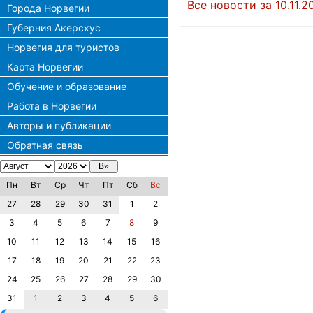
Все новости за 10.11.2
Города Норвегии
Губерния Акерсхус
Норвегия для туристов
Карта Норвегии
Обучение и образование
Работа в Норвегии
Авторы и публикации
Обратная связь
Пн
Вт
Ср
Чт
Пт
Сб
Вс
27
28
29
30
31
1
2
3
4
5
6
7
8
9
10
11
12
13
14
15
16
17
18
19
20
21
22
23
24
25
26
27
28
29
30
31
1
2
3
4
5
6