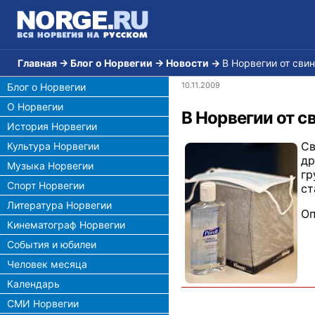
Главная
→
Блог о Норвегии
→
Новости
→
В Норвегии от сви
10.11.2009
Блог о Норвегии
О Норвегии
В Норвегии от с
История Норвегии
Св
Культура Норвегии
др
Музыка Норвегии
гр
Спорт Норвегии
ст
Литература Норвегии
Оп
Кинематограф Норвегии
События и юбилеи
Человек месяца
Календарь
СМИ Норвегии