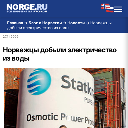
Главная
→
Блог о Норвегии
→
Новости
→
Норвежцы
добыли электричество из воды
27.11.2009
Норвежцы добыли электричество
из воды