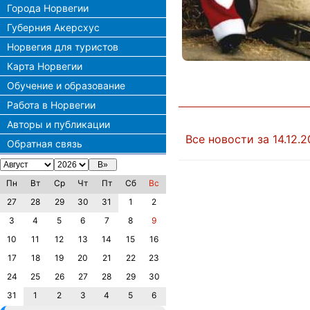
Города Норвегии
Губерния Акерсхус
Норвегия для туристов
Карта Норвегии
Обучение и образование
Работа в Норвегии
Авторы и публикации
Все новости за 14.12.
Обратная связь
Пн
Вт
Ср
Чт
Пт
Сб
Вс
27
28
29
30
31
1
2
3
4
5
6
7
8
9
10
11
12
13
14
15
16
17
18
19
20
21
22
23
24
25
26
27
28
29
30
31
1
2
3
4
5
6