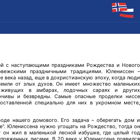
ей с наступающими праздниками Рождества и Нового
рвежскими праздничными традициями. Юлениссен –
 века назад, еще в дохристианскую эпоху, когда люди
земли от злых духов. Он имеет множество маленьких
, живущих в амбарах, лодочных сараях и других
енчивы и безвредны. Самые опасные проделки ниссе
 оставленной специально для них в укромном месте,
оде нашего домового. Его задача – оберегать дом и
е". Юлениссена нужно угощать на Рождество, тогда он
 он жил в маленькой лесной избушке, где целый год
запряженных лисами. В 20 веке у Юлениссена появился