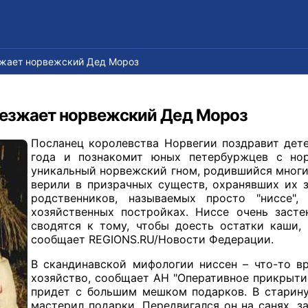
зжает норвежский Дед Мороз
иезжает норвежский Дед Мороз
Посланец королевства Норвегии поздравит дет
года и познакомит юных петербуржцев с но
уникальный норвежский гном, родившийся многие
верили в призрачных существ, охранявших их 
родственников, называемых просто "ниссе"
хозяйственных постройках. Ниссе очень заст
сводятся к тому, чтобы доесть остатки каши,
сообщает REGIONS.RU/Новости Федерации.
В скандинавской мифологии ниссен – что-то вр
хозяйство, сообщает АН "Оперативное прикрыти
придет с большим мешком подарков. В старину
мастерил подарки. Передвигался он на санях, 