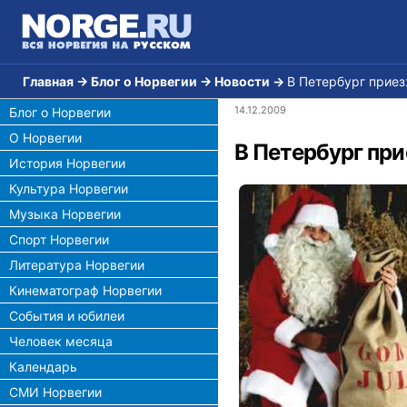
Главная
→
Блог о Норвегии
→
Новости
→
В Петербург прие
14.12.2009
Блог о Норвегии
О Норвегии
В Петербург пр
История Норвегии
Культура Норвегии
Музыка Норвегии
Спорт Норвегии
Литература Норвегии
Кинематограф Норвегии
События и юбилеи
Человек месяца
Календарь
СМИ Норвегии