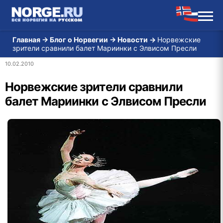
Главная
→
Блог о Норвегии
→
Новости
→
Норвежские
зрители сравнили балет Мариинки с Элвисом Пресли
10.02.2010
Норвежские зрители сравнили
балет Мариинки с Элвисом Пресли