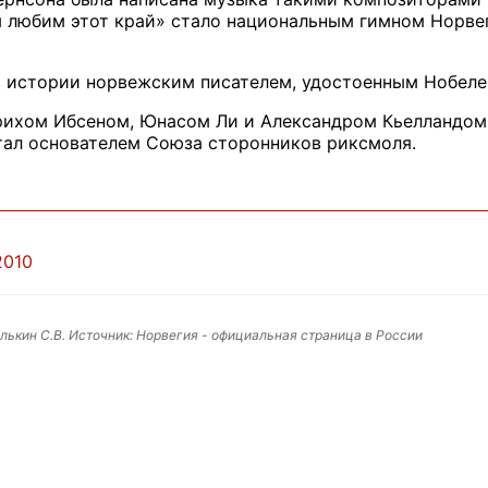
 любим этот край» стало национальным гимном Норвег
 истории норвежским писателем, удостоенным Нобеле
рихом Ибсеном, Юнасом Ли и Александром Кьелландом 
тал основателем Союза сторонников риксмоля.
2010
ькин С.В. Источник: Норвегия - официальная страница в России