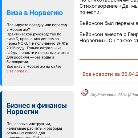
Стихотворение «Да, мы
Виза в Норвегию
почести.
Бьёрнсон был первым в
Планируете поездку или переезд
в Норвегию?
Бьёрнсон вместе с Ген
Практическое руководство по
визе D, признанию дипломов
Норвегии». Он также с
через NOKUT и получению ВНЖ в
2026 году. Только актуальные
гайды, новости и полезные статьи
для россиян — без воды и
бюрократии.
Всё визу в Норвегию на сайте
visa.norge.ru
.
Все новости за 25.04.
Опубликовано: БНИЦ/Шпил
Бизнес и финансы
Норвегии
Пошаговые инструкции,
налоговые расчёты и разборы
реальных кейсов для
нерезидентов. Гайды по