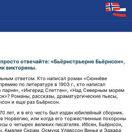
, просто отвечайте: «Бьёрнстрьерне Бьёрнсон»,
ик викторины.
льным ответом. Кто написал роман «Сюннёве
ремию по литературе в 1903 г., кто написал
о парня», «Ингерид Слеттен», «Над Северным морем
ок»? Романы, рассказы, драматургические пьесы,
нсон и еще раз Бьёрнсон.
 70 лет, и в его честь был издан юбилейный сборник.
ре в Норвегию, или когда его торжественные похороны
ы о четырех великих писателях. Ибсен, Бьёрнсон,
н, Амалие Скрам, Осмунд Улавссон Винье и Эдвард