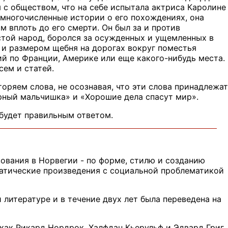
я с обществом, что на себе испытала актриса Каролине
 многочисленные истории о его похождениях, она
м вплоть до его смерти. Он был за и против
остой народ, боролся за осужденных и ущемленных в
 и размером щебня на дорогах вокруг поместья
вий по Франции, Америке или еще какого-нибудь места.
сем и статей.
вторяем слова, не осознавая, что эти слова принадлежат
орный мальчишка» и «Хорошие дела спасут мир».
 будет правильным ответом.
вования в Норвегии - по форме, стилю и созданию
атические произведения с социальной проблематикой
литературе и в течение двух лет была переведена на
ак Рикард Нордрок, Халфдан Кьерульф и Эдвард Григ.