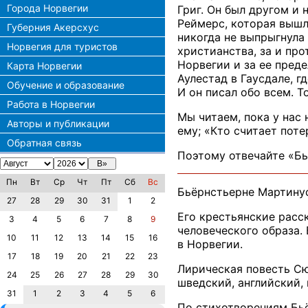
Города Норвегии
Григ. Он был другом и 
Реймерс, которая вышл
Губерния Акерсхус
никогда не выпрыгнула 
Норвегия для туристов
христианства, за и пр
Норвегии и за ее пред
Карта Норвегии
Аулестад в Гаусдале, г
Обучение и образование
И он писал обо всем. 
Работа в Норвегии
Мы читаем, пока у нас 
Авторы и публикации
ему; «Кто считает пот
Обратная связь
Поэтому отвечайте «Бь
Пн
Вт
Ср
Чт
Пт
Сб
Вс
Бьёрнстьерне Мартинус 
27
28
29
30
31
1
2
Его крестьянские расс
3
4
5
6
7
8
9
человеческого образа.
10
11
12
13
14
15
16
в Норвегии.
17
18
19
20
21
22
23
Лирическая повесть Сю
24
25
26
27
28
29
30
шведский, английский,
31
1
2
3
4
5
6
По стихотворениям Бьё