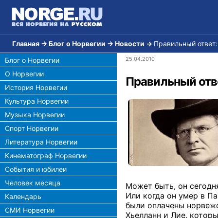
Главная
→
Блог о Норвегии
→
Новости
→
Правильный ответ:
25.04.2010
Блог о Норвегии
О Норвегии
Правильный отв
История Норвегии
Культура Норвегии
Музыка Норвегии
Спорт Норвегии
Литература Норвегии
Кинематограф Норвегии
События и юбилеи
Человек месяца
Может быть, он сегодня
Или когда он умер в Па
Календарь
были оплачены норвежс
СМИ Норвегии
Хьелланн и Лие, котор