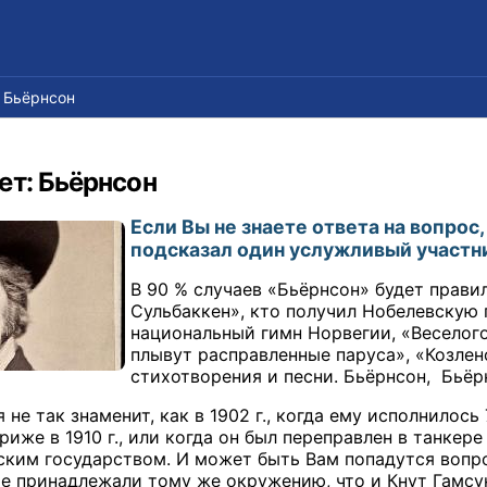
 Бьёрнсон
ет: Бьёрнсон
Если Вы не знаете ответа на вопрос
подсказал один услужливый участн
В 90 % случаев «Бьёрнсон» будет прави
Сульбаккен», кто получил Нобелевскую п
национальный гимн Норвегии, «Веселог
плывут расправленные паруса», «Козлен
стихотворения и песни. Бьёрнсон, Бьёр
 не так знаменит, как в 1902 г., когда ему исполнилось
риже в 1910 г., или когда он был переправлен в танке
ким государством. И может быть Вам попадутся вопрос
ые принадлежали тому же окружению, что и Кнут Гамсу