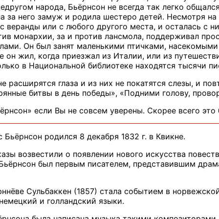
недругом народа, Бьёрнсон не всегда так легко общалс
а за него замуж и родила шестеро детей. Несмотря на
с веранды или с любого другого места, и осталась с ни
отив монархии, за и против лансмола, поддерживал пр
елами. Он был занят маленькими птичками, насекомыми
де он жил, когда приезжал из Италии, или из путешест
Только в Национальной библиотеке находятся тысячи пи
не расширятся глаза и из них не покатятся слезы, и по
ерянные битвы в день победы», «Подними голову, пров
ёрнсон» если Вы не совсем уверены. Скорее всего это
Бьёрнсон родился 8 декабря 1832 г. в Квикне.
казы возвестили о появлении нового искусства повест
 Бьёрнсон был первым писателем, представившим драм
ннёве Сульбаккен (1857) стала событием в норвежской 
 немецкий и голландский языки.
рнсона была написана музыка такими композиторами к