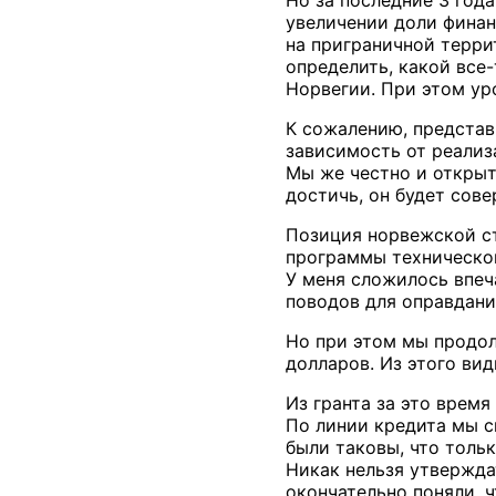
Но за последние 3 год
увеличении доли финан
на приграничной терри
определить, какой все
Норвегии. При этом ур
К сожалению, представ
зависимость от реализ
Мы же честно и открыт
достичь, он будет сов
Позиция норвежской ст
программы технической
У меня сложилось впеч
поводов для оправдани
Но при этом мы продол
долларов. Из этого вид
Из гранта за это время
По линии кредита мы с
были таковы, что толь
Никак нельзя утвержда
окончательно поняли, 