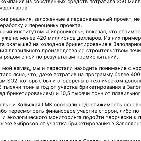
компания из собственных средств потратила 250 милли
м долларов.
кие решения, заложенные в первоначальный проект, не
еработку и переоценку проекта.
нный институтом «Гипроникель», показал, что стоимо
 уже не менее 420 миллионов долларов. Из них пример
га окатышей на холодное брикетирование в Заполярно
ия плавильного производства со строительством печ
 рядом с ней по результатам промиспытаний.
на мой взгляд, мы и перестали находить понимание с 
тало ясно, что, даже потратив на программу более 400
ам SO2, которые были оговорены в техническом допол
5 тысячи тонн в год от участка брикетирования в Запо
ед брикетированием) и 10,5 тысячи тонн от плавильног
ель» и Кольская ГМК осознали недостижимость основн
бо пересмотреть финансовое участие сторон, либо по
и экологического мониторинга подойти творчески к п
нь же выбросов от участка брикетирования в Заполярн