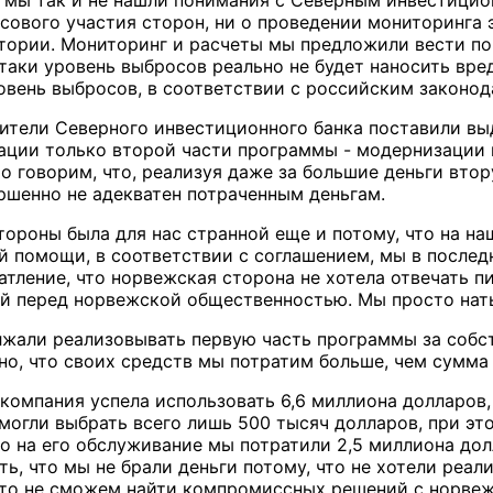
а мы так и не нашли понимания с Северным инвестици
сового участия сторон, ни о проведении мониторинга 
тории. Мониторинг и расчеты мы предложили вести по
-таки уровень выбросов реально не будет наносить вр
овень выбросов, в соответствии с российским законод
ители Северного инвестиционного банка поставили вы
ации только второй части программы - модернизации 
о говорим, что, реализуя даже за большие деньги втор
ершенно не адекватен потраченным деньгам.
ороны была для нас странной еще и потому, что на наш
 помощи, в соответствии с соглашением, мы в последн
атление, что норвежская сторона не хотела отвечать п
й перед норвежской общественностью. Мы просто наты
жали реализовывать первую часть программы за собств
но, что своих средств мы потратим больше, чем сумма 
 компания успела использовать 6,6 миллиона долларов
могли выбрать всего лишь 500 тысяч долларов, при это
ко на его обслуживание мы потратили 2,5 миллиона дол
ть, что мы не брали деньги потому, что не хотели ре
что не сможем найти компромиссных решений с норвеж