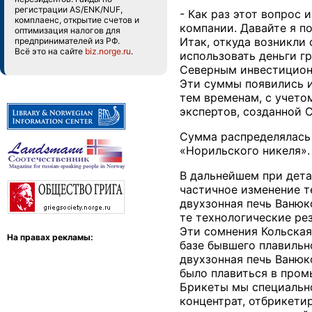
регистрации AS/ENK/NUF,
- Как раз этот вопрос 
комплаенс, открытие счетов и
компании. Давайте я п
оптимизация налогов для
Итак, откуда возникли
предпринимателей из РФ.
Всё это на сайте
biz.norge.ru
.
использовать деньги г
Северным инвестицион
Эти суммы появились и
тем временам, с учет
экспертов, созданной 
Сумма распределялась 
«Норильского никеля».
В дальнейшем при дета
частичное изменение т
двухзонная печь Ванюк
те технологические ре
Эти сомнения Кольская
На правах рекламы:
базе бывшего плавильн
двухзонная печь Ванюк
было плавиться в пром
Брикеты мы специально 
концентрат, отбрикети