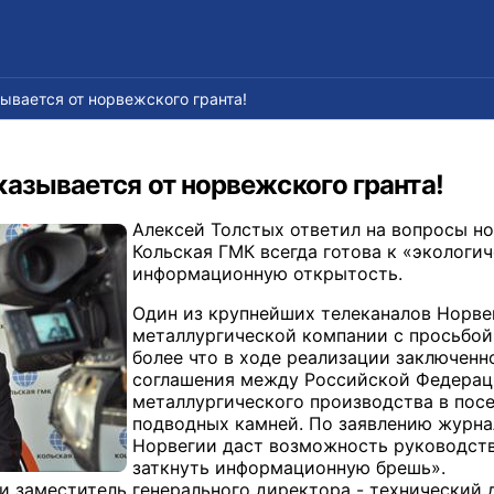
ывается от норвежского гранта!
азывается от норвежского гранта!
Алексей Толстых ответил на вопросы н
Кольская ГМК всегда готова к «экологи
информационную открытость.
Один из крупнейших телеканалов Норве
металлургической компании с просьбой 
более что в ходе реализации заключенн
соглашения между Российской Федерац
металлургического производства в пос
подводных камней. По заявлению журна
Норвегии даст возможность руководст
заткнуть информационную брешь».
и заместитель генерального директора - технический