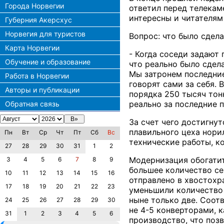
Города Норвегии
ответил перед телекам
интересны и читателям
Губерния Акерсхус
Норвегия для туристов
Вопрос: что было сдел
Карта Норвегии
- Когда соседи задают
Обучение и образование
что реально было сдел
Мы затронем последние
Работа в Норвегии
говорят сами за себя. 
Авторы и публикации
порядка 250 тысяч тонн
реально за последние п
Обратная связь
За счет чего достигну
плавильного цеха нори
Пн
Вт
Ср
Чт
Пт
Сб
Вс
технические работы, к
27
28
29
30
31
1
2
Модернизация обогатит
3
4
5
6
7
8
9
большее количество се
10
11
12
13
14
15
16
отправлено в хвостохр
17
18
19
20
21
22
23
уменьшили количество 
ныне только две. Соот
24
25
26
27
28
29
30
не 4-5 конверторами, к
31
1
2
3
4
5
6
производство, что поз