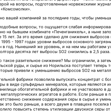
ерой на вопросы, подготовленные норвежскими журнал
 «Комсомолки».
ано вашей компанией за последние годы, чтобы уменьш
 подобные вопросы, то ощущается слабая информирован
ано на бывшем комбинате «Печенганикель», а ныне зап
 15 лет. За это время сделано для снижения выбросов
В 1995 - 1997 годах уровни выбросов основного загряз
 в год. Нынешний же уровень, и на нем мы работаем уже
олтора десятка лет выбросы SO2 снизились в 2,5 раза.
то такое разительное снижение? Мы ограничили, а зате
льской руды, и сырье из Норильска поступает теперь 
оторые привели к уменьшению выбросов SO2 на металл
ельной фабрики позволила выпускать концентрат с бол
ры в виде сульфидных минералов, которые являются 
анилище обогатительной фабрики и не участвовало в 
металлургических агрегатов в работе. Если раньше в п
ветственно снижение содержания серы в сырье и умен
ак это было раньше, а всего двумя в плавцехе поселк
волило повысить степень утилизации двуокиси серы от 