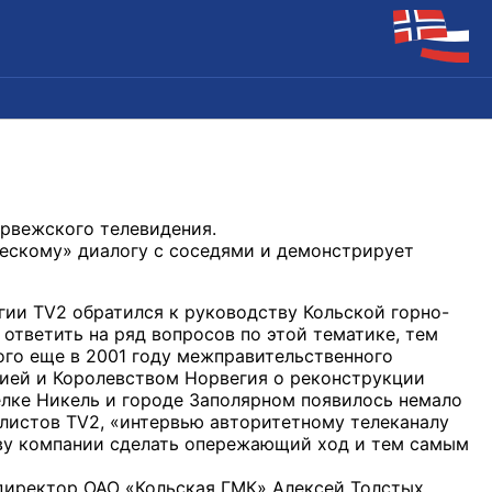
орвежского телевидения.
ческому» диалогу с соседями и демонстрирует
гии TV2 обратился к руководству Кольской горно-
ответить на ряд вопросов по этой тематике, тем
ого еще в 2001 году межправительственного
ией и Королевством Норвегия о реконструкции
елке Никель и городе Заполярном появилось немало
листов TV2, «интервью авторитетному телеканалу
ву компании сделать опережающий ход и тем самым
 директор ОАО «Кольская ГМК» Алексей Толстых