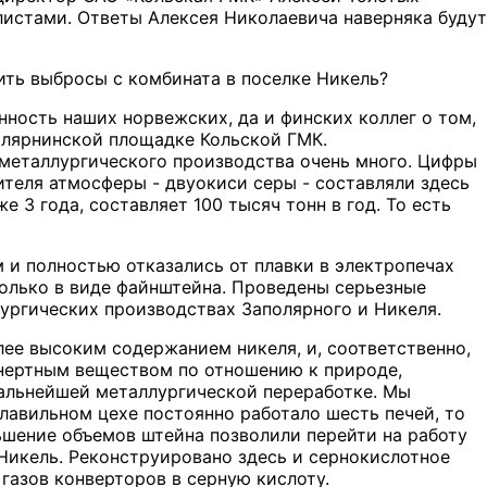
истами. Ответы Алексея Николаевича наверняка будут
ить выбросы с комбината в поселке Никель?
ность наших норвежских, да и финских коллег о том,
олярнинской площадке Кольской ГМК.
 металлургического производства очень много. Цифры
нителя атмосферы - двуокиси серы - составляли здесь
 3 года, составляет 100 тысяч тонн в год. То есть
м и полностью отказались от плавки в электропечах
только в виде файнштейна. Проведены серьезные
ургических производствах Заполярного и Никеля.
ее высоким содержанием никеля, и, соответственно,
инертным веществом по отношению к природе,
дальнейшей металлургической переработке. Мы
лавильном цехе постоянно работало шесть печей, то
ьшение объемов штейна позволили перейти на работу
а Никель. Реконструировано здесь и сернокислотное
газов конверторов в серную кислоту.