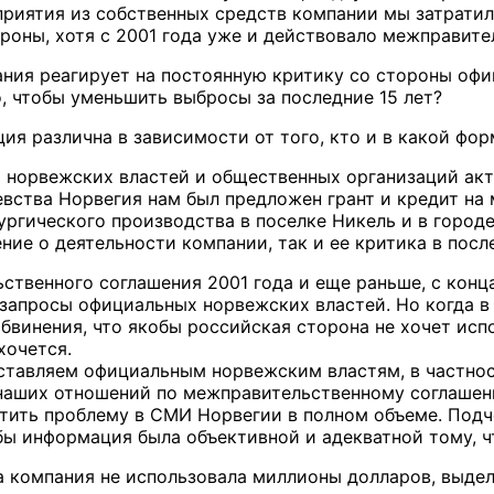
риятия из собственных средств компании мы затратили
роны, хотя с 2001 года уже и действовало межправите
ания реагирует на постоянную критику со стороны офи
о, чтобы уменьшить выбросы за последние 15 лет?
кция различна в зависимости от того, кто и в какой фо
 норвежских властей и общественных организаций акти
вства Норвегия нам был предложен грант и кредит на
ургического производства в поселке Никель и в город
ение о деятельности компании, так и ее критика в пос
ственного соглашения 2001 года и еще раньше, с конц
запросы официальных норвежских властей. Но когда в
бвинения, что якобы российская сторона не хочет испо
хочется.
ставляем официальным норвежским властям, в частно
наших отношений по межправительственному соглашен
тить проблему в СМИ Норвегии в полном объеме. Подчер
бы информация была объективной и адекватной тому, ч
а компания не использовала миллионы долларов, выд