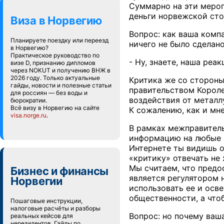
Суммарно на эти мероп
деньги норвежской сто
Виза в Норвегию
Вопрос: как ваша комп
Планируете поездку или переезд
ничего не было сделан
в Норвегию?
Практическое руководство по
- Ну, знаете, наша реа
визе D, признанию дипломов
через NOKUT и получению ВНЖ в
2026 году. Только актуальные
Критика же со стороны
гайды, новости и полезные статьи
правительством Короле
для россиян — без воды и
воздействия от металл
бюрократии.
Всё визу в Норвегию на сайте
К сожалению, как и мн
visa.norge.ru
.
В рамках межправитель
информацию на любые 
Интернете ты видишь о
«критику» отвечать не 
Мы считаем, что предо
Бизнес и финансы
является регулятором 
Норвегии
использовать ее и осве
общественности, а что
Пошаговые инструкции,
налоговые расчёты и разборы
Вопрос: но почему ваш
реальных кейсов для
нерезидентов. Гайды по