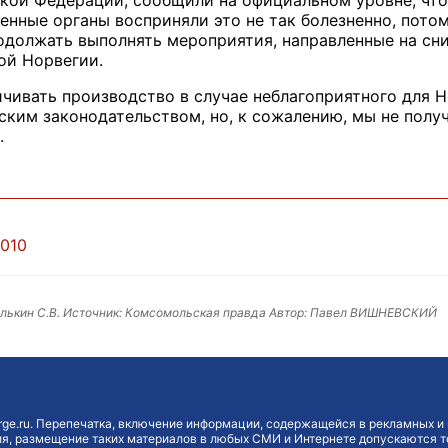
ой Федерации, сообщили на официальном уровне, что
енные органы восприняли это не так болезненно, потом
одолжать выполнять мероприятия, направленные на сни
ой Норвегии.
чивать производство в случае неблагоприятного для Но
ским законодательством, но, к сожалению, мы не полу
.
2010
лькин С.В. Источник: Комсомольская правда Автор: Павел ВИШНЕВСКИЙ
ge.ru. Перепечатка, включение информации, содержащейся в рекламных и 
, размещение таких материалов в любых СМИ и Интернете допускаются то