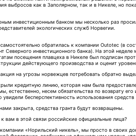
я выбросов как в Заполярном, так и в Никеле, но пок
рным инвестиционным банком мы несколько раз просил
представителей экологических служб Норвегии.
самостоятельно обратилась к компании Outotec (в сост
нт Северного инвестиционного банка). На этой неделе
татам посещения плавцеха в Никеле был подписан прот
трукции действующего производства и оценит уровень
еакция на угрозы норвежцев потребовать обратно выде
крыли кредитную линию, которая нам была предоставлен
мы, естественно, несем обязательства по возврату его
о увидели бесперспективность использования средств г
 нами закрыта, средства гранта будут возвращены.
 к вам в этой связи российские официальные лица?
 компании «Норильский никель», мы просто в своих д