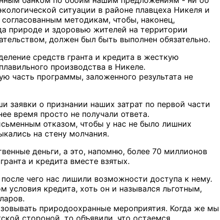
онным банком по обоим нашим предложениям - ни об
экологической ситуации в районе плавцеха Никеля и
 согласованным методикам, чтобы, наконец,
еда природе и здоровью жителей на территории
ательством, должен был быть выполнен обязательно.
деление средств гранта и кредита в жесткую
плавильного производства в Никеле.
ую часть программы, заложенного результата не
и заявки о признании наших затрат по первой части
ее время просто не получали ответа.
исьменным отказом, чтобы у нас не было лишних
кались на стену молчания.
енные деньги, а это, напомню, более 70 миллионов
гранта и кредита вместе взятых.
, после чего нас лишили возможности доступа к нему.
м условия кредита, хоть он и назывался льготным,
ларов.
ализовывать природоохранные мероприятия. Когда же мы
ской стороной, то объявили, что остаемся