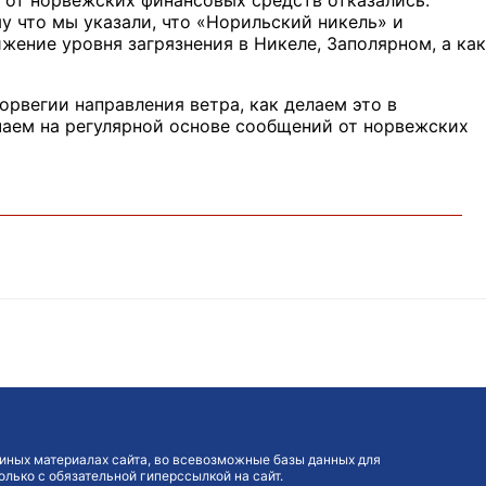
 от норвежских финансовых средств отказались.
у что мы указали, что «Норильский никель» и
жение уровня загрязнения в Никеле, Заполярном, а как
рвегии направления ветра, как делаем это в
чаем на регулярной основе сообщений от норвежских
иных материалах сайта, во всевозможные базы данных для
лько с обязательной гиперссылкой на сайт.