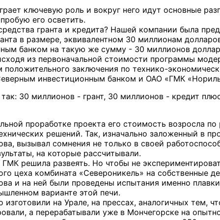
играет ключевую роль и вокруг него идут основные раз
опробую его осветить.
 средства гранта и кредита? Нашей компании была пре
ранта в размере, эквивалентном 30 миллионам долларо
ным банком на такую же сумму - 30 миллионов доллар
сходя из первоначальной стоимости программы модер
ом положительного заключения по технико-экономичес
Северным инвестиционным банком и ОАО «ГМК «Норильс
так: 30 миллионов - грант, 30 миллионов - кредит плю
льной проработке проекта его стоимость возросла по 
ехнических решений. Так, изначально заложенный в про
ова, вызывал сомнения не только в своей работоспособ
зультаты, на которые рассчитывали.
 ГМК решила развеять. Но чтобы не экспериментирова
ого цеха комбината «Североникель» на собственные 
ова и на ней были проведены испытания именно плавки
ышленном варианте этой печи.
изготовили на Урале, на прессах, аналогичных тем, чт
ровали, а перерабатывали уже в Мончегорске на опытн