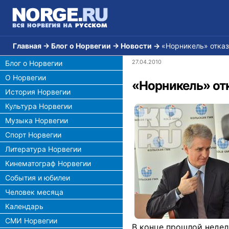
Главная
→
Блог о Норвегии
→
Новости
→
«Норникель» отказ
27.04.2010
Блог о Норвегии
О Норвегии
«Норникель» отк
История Норвегии
Культура Норвегии
Музыка Норвегии
Спорт Норвегии
Литература Норвегии
Кинематограф Норвегии
События и юбилеи
Человек месяца
Календарь
СМИ Норвегии
В конце прошлой недел