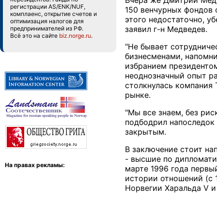
Вчера же Дмитрий Медв
регистрации AS/ENK/NUF,
150 венчурных фондов 
комплаенс, открытие счетов и
этого недостаточно, уб
оптимизация налогов для
заявил г-н Медведев.
предпринимателей из РФ.
Всё это на сайте
biz.norge.ru
.
"Не бывает сотрудниче
бизнесменами, напомни
избранием президентом
неоднозначный опыт ра
столкнулась компания 
рынке.
"Мы все знаем, без ри
подбодрил напоследок 
закрытым.
В заключение стоит на
- высшие по дипломати
На правах рекламы:
марте 1996 года первы
истории отношений (с 
Норвегии Харальда V и