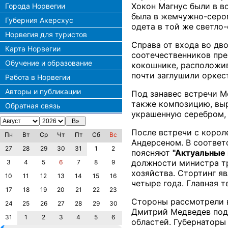
Хокон Магнус были в в
Города Норвегии
была в жемчужно-сером
Губерния Акерсхус
одета в той же светло
Норвегия для туристов
Справа от входа во дв
Карта Норвегии
соотечественников пре
Обучение и образование
кокошнике, расположив
почти заглушили оркес
Работа в Норвегии
Авторы и публикации
Под занавес встречи М
также композицию, выр
Обратная связь
украшенную серебром, 
После встречи с корол
Пн
Вт
Ср
Чт
Пт
Сб
Вс
Андерсеном. В соответ
27
28
29
30
31
1
2
поясняют
"Актуальные
должности министра тр
3
4
5
6
7
8
9
хозяйства. Стортинг я
10
11
12
13
14
15
16
четыре года. Главная 
17
18
19
20
21
22
23
Стороны рассмотрели в
24
25
26
27
28
29
30
Дмитрий Медведев подд
31
1
2
3
4
5
6
областей. Губернаторы