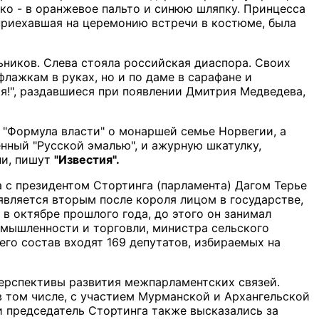
ко - в оранжевое пальто и синюю шляпку. Принцесса
приехавшая на церемонию встречи в костюме, была
ников. Слева стояла российская диаспора. Своих
лажкам в руках, но и по даме в сарафане и
я!", раздавшиеся при появлении Дмитрия Медведева,
 "Формула власти" о монаршей семье Норвегии, а
нный "Русской эмалью", и ажурную шкатулку,
ни, пишут
"Известия".
 с президентом Стортинга (парламента) Дагом Терье
является вторым после короля лицом в государстве,
в октябре прошлого года, до этого он занимал
омышленности и торговли, министра сельского
его состав входят 169 депутатов, избираемых на
ерспективы развития межпарламентских связей.
 том числе, с участием Мурманской и Архангельской
и председатель Стортинга также высказались за