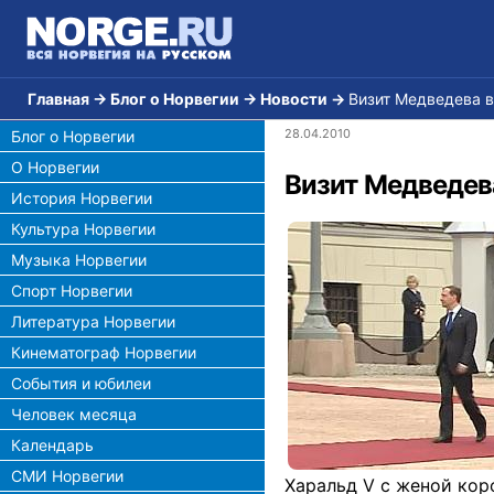
Главная
→
Блог о Норвегии
→
Новости
→
Визит Медведева 
28.04.2010
Блог о Норвегии
О Норвегии
Визит Медведев
История Норвегии
Культура Норвегии
Музыка Норвегии
Спорт Норвегии
Литература Норвегии
Кинематограф Норвегии
События и юбилеи
Человек месяца
Календарь
СМИ Норвегии
Харальд V с женой кор