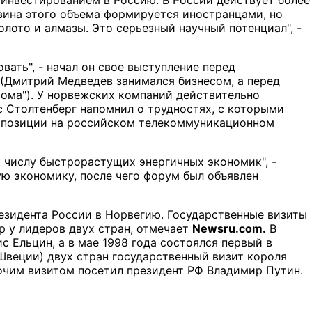
инвестированием в Россию. В России действует более
вина этого объема формируется иностранцами, но
золото и алмазы. Это серьезный научный потенциал", -
вать", - начал он свое выступление перед
" (Дмитрий Медведев занимался бизнесом, а перед
рома"). У норвежских компаний действительно
 Столтенберг напомнил о трудностях, с которыми
ть позиции на российском телекоммуникационном
к числу быстрорастущих энергичных экономик", -
ю экономику, после чего форум был объявлен
резидента России в Норвегию. Государственные визиты
р у лидеров двух стран, отмечает
Newsru.com.
В
с Ельцин, а в мае 1998 года состоялся первый в
 Швеции) двух стран государственный визит короля
бочим визитом посетил президент РФ Владимир Путин.