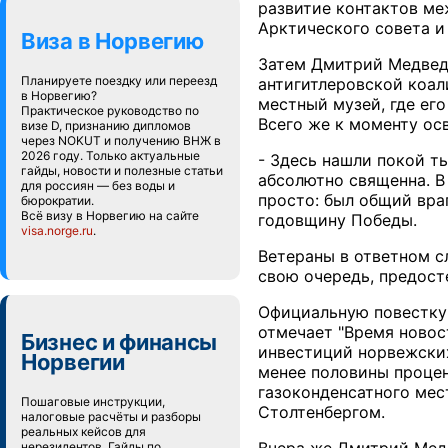
развитие контактов ме
Арктического совета и
Виза в Норвегию
Затем Дмитрий Медведе
Планируете поездку или переезд
антигитлеровской коал
в Норвегию?
местный музей, где ег
Практическое руководство по
Всего же к моменту ос
визе D, признанию дипломов
через NOKUT и получению ВНЖ в
2026 году. Только актуальные
- Здесь нашли покой ты
гайды, новости и полезные статьи
абсолютно священна. В
для россиян — без воды и
просто: был общий вра
бюрократии.
Всё визу в Норвегию на сайте
годовщину Победы.
visa.norge.ru
.
Ветераны в ответном сл
свою очередь, предост
Официальную повестку 
отмечает "Время новос
Бизнес и финансы
инвестиций норвежских
Норвегии
менее половины процен
газоконденсатного мес
Пошаговые инструкции,
Столтенбергом.
налоговые расчёты и разборы
реальных кейсов для
нерезидентов. Гайды по