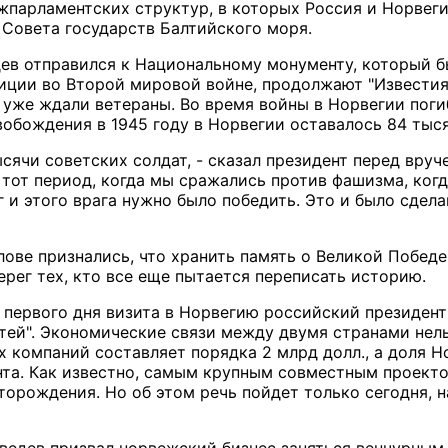
жпарламентских структур, в которых Россия и Норвеги
 Совета государств Балтийского моря.
в отправился к Национальному монументу, который бы
иции во Второй мировой войне, продолжают "Известия"
о уже ждали ветераны. Во время войны в Норвегии поги
вобождения в 1945 году в Норвегии оставалось 84 тыс
сячи советских солдат, - сказал президент перед вруч
 тот период, когда мы сражались против фашизма, ког
г и этого врага нужно было победить. Это и было сде
ове признались, что хранить память о Великой Победе 
ерег тех, кто все еще пытается переписать историю.
первого дня визита в Норвегию российский президен
тей". Экономические связи между двумя странами нел
 компаний составляет порядка 2 млрд долл., а доля 
та. Как известно, самым крупным совместным проект
торождения. Но об этом речь пойдет только сегодня,