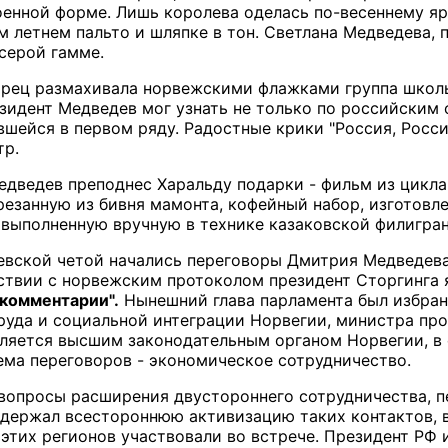
оенной форме. Лишь королева оделась по-весеннему яр
 летнем пальто и шляпке в тон. Светлана Медведева, 
-серой гамме.
орец размахивала норвежскими флажками группа школь
зидент Медведев мог узнать не только по российским ф
шейся в первом ряду. Радостные крики "Россия, Росси
тр.
едведев преподнес Харальду подарки - фильм из цикла
езанную из бивня мамонта, кофейный набор, изготовле
выполненную вручную в технике казаковской филигра
евской четой начались переговоры Дмитрия Медведева
ствии с норвежским протоколом президент Сторгинга 
 комментарии".
Нынешний глава парламента был избран 
уда и социальной интеграции Норвегии, министра пр
вляется высшим законодательным органом Норвегии, в 
тема переговоров - экономическое сотрудничество.
опросы расширения двустороннего сотрудничества, п
ержал всестороннюю активизацию таких контактов, в
 этих регионов участвовали во встрече. Президент РФ 