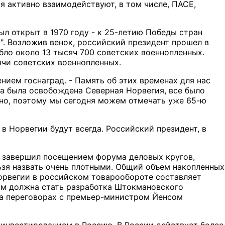
я активно взаимодействуют, в том числе, ПАСЕ,
л открыт в 1970 году - к 25-летию Победы стран
. Возложив венок, российский президент прошел в
бло около 13 тысяч 700 советских военнопленных.
ячи советских военнопленных.
ением госнаград. - Память об этих временах для нас
да была освобождена Северная Норвегия, все было
лано, поэтому мы сегодня можем отмечать уже 65-ю
в Норвегии будут всегда. Российский президент, в
т завершил посещением форума деловых кругов,
ьзя назвать очень плотными. Общий объем накопленных
Норвегии в российском товарообороте составляет
ом должна стать разработка Штокмановского
 на переговорах с премьер-министром Йенсом