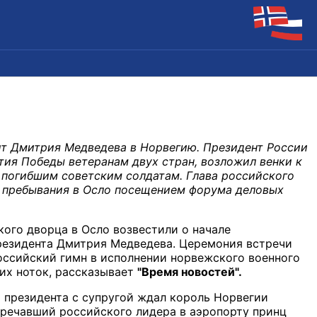
ит Дмитрия Медведева в Норвегию. Президент России
тия Победы ветеранам двух стран, возложил венки к
погибшим советским солдатам. Глава российского
ь пребывания в Осло посещением форума деловых
кого дворца в Осло возвестили о начале
президента Дмитрия Медведева. Церемония встречи
оссийский гимн в исполнении норвежского военного
их ноток, рассказывает
"Время новостей".
 президента с супругой ждал король Норвегии
тречавший российского лидера в аэропорту принц