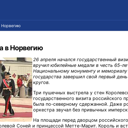
в Норвегию
а в Норвегию
26 апреля начался государственный виз
вручил юбилейные медали в честь 65-ле
Национальному монументу и мемориалу 
государства завершил свой первый ден
кругов.
Три пушечных выстрела у стен Королевс
государственного визита российского 
была по-северному сдержанной. Даже р
оркестра звучал без привычных имперск
На площади перед дворцом российского
олевой Соней и принцессой Метте-Марит. Король и вс