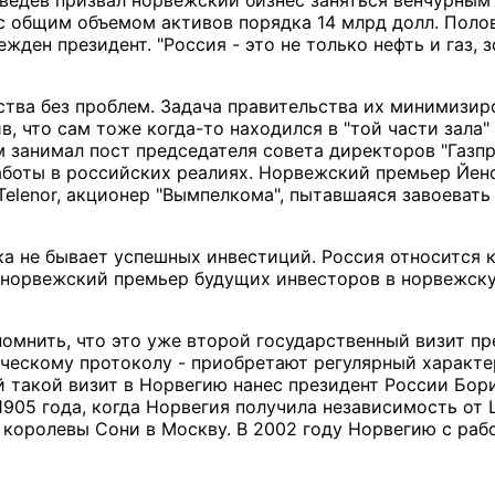
едев призвал норвежский бизнес заняться венчурным 
с общим объемом активов порядка 14 млрд долл. Поло
ежден президент. "Россия - это не только нефть и газ, 
ства без проблем. Задача правительства их минимизиро
в, что сам тоже когда-то находился в "той части зала
 занимал пост председателя совета директоров "Газп
боты в российских реалиях. Норвежский премьер Йенс
Telenor, акционер "Вымпелкома", пытавшаяся завоева
ска не бывает успешных инвестиций. Россия относится 
норвежский премьер будущих инвесторов в норвежску
помнить, что это уже второй государственный визит п
ческому протоколу - приобретают регулярный характе
й такой визит в Норвегию нанес президент России Бори
1905 года, когда Норвегия получила независимость от
 королевы Сони в Москву. В 2002 году Норвегию с ра