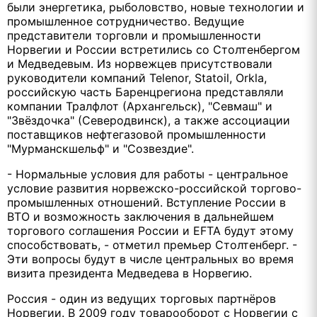
были энергетика, рыболовство, новые технологии и
промышленное сотрудничество. Ведущие
представители торговли и промышленности
Норвегии и России встретились со Столтенбергом
и Медведевым. Из норвежцев присутствовали
руководители компаний Telenor, Statoil, Orkla,
российскую часть Баренцрегиона представляли
компании Тралфлот (Архангельск), "Севмаш" и
"Звёздочка" (Северодвинск), а также ассоциации
поставщиков нефтегазовой промышленности
"Мурманскшельф" и "Созвездие".
- Нормальные условия для работы - центральное
условие развития норвежско-российской торгово-
промышленных отношений. Вступление России в
ВТО и возможность заключения в дальнейшем
торгового соглашения России и EFTA будут этому
способствовать, - отметил премьер Столтенберг. -
Эти вопросы будут в числе центральных во время
визита президента Медведева в Норвегию.
Россия - один из ведущих торговых партнёров
Норвегии. В 2009 году товарооборот с Норвегии с