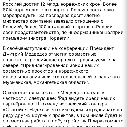
Россией достиг 12 млрд. норвежских крон. Более
80% норвежского экспорта в Россию составляют
морепродукты. За последнее десятилетие
множество компаний завязало отношения с
Россией, более 100 компаний открыло в России
свои представительства, по информацииканцелярии
премьер-министра Норвегии.
В своёмвыступлении на конференции Президент
Дмитрий Медведев отметил совместные
норвежско-российские проекты, реализуемые на
севере: "Привилегированной зоной наших
совместных проектов и норвежского
инвестирования является север нашей страны: это
Мурманская, Архангельская области".
О нефтегазовом секторе Медведев сказал, в
частности, следующее: "Рад видеть среди наших
партнёров по Штокману норвежский концерн
«Статойл». Надеюсь, что мы будем сотрудничать по
ряду других крупных проектов, в том числе будет и
совместная работа по обустройству Приразломного
нефтяного месторождения в Печорском море и