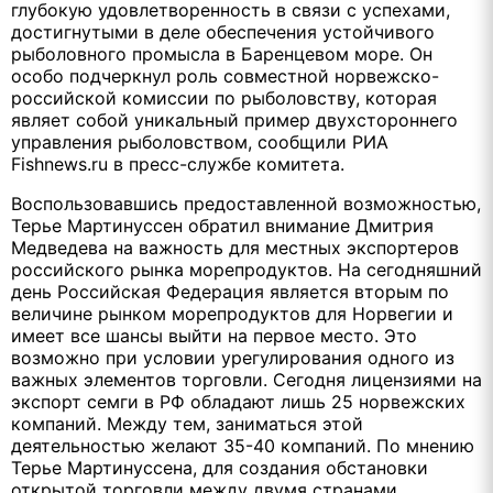
глубокую удовлетворенность в связи с успехами,
достигнутыми в деле обеспечения устойчивого
рыболовного промысла в Баренцевом море. Он
особо подчеркнул роль совместной норвежско-
российской комиссии по рыболовству, которая
являет собой уникальный пример двухстороннего
управления рыболовством, сообщили РИА
Fishnews.ru в пресс-службе комитета.
Воспользовавшись предоставленной возможностью,
Терье Мартинуссен обратил внимание Дмитрия
Медведева на важность для местных экспортеров
российского рынка морепродуктов. На сегодняшний
день Российская Федерация является вторым по
величине рынком морепродуктов для Норвегии и
имеет все шансы выйти на первое место. Это
возможно при условии урегулирования одного из
важных элементов торговли. Сегодня лицензиями на
экспорт семги в РФ обладают лишь 25 норвежских
компаний. Между тем, заниматься этой
деятельностью желают 35-40 компаний. По мнению
Терье Мартинуссена, для создания обстановки
открытой торговли между двумя странами