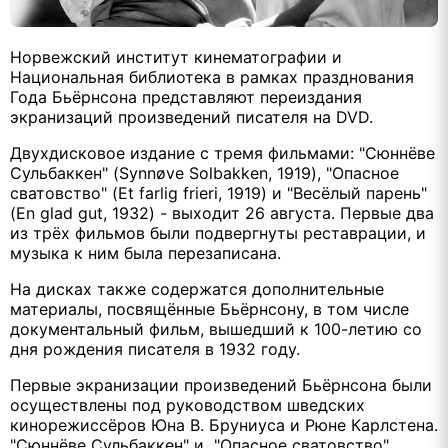
Норвежский институт кинематографии и
Национальная библиотека в рамках празднования
Года Бьёрнсона представляют переиздания
экранизаций произведений писателя на DVD.
Двухдисковое издание с тремя фильмами: "Сюннёве
Сульбаккен" (Synnøve Solbakken, 1919), "Опасное
сватовство" (Et farlig frieri, 1919) и "Весёлый парень"
(En glad gut, 1932) - выходит 26 августа. Первые два
из трёх фильмов были подвергнуты реставрации, и
музыка к ним была перезаписана.
На дисках также содержатся дополнительные
материалы, посвящённые Бьёрнсону, в том числе
документальный фильм, вышедший к 100-летию со
дня рождения писателя в 1932 году.
Первые экранизации произведений Бьёрнсона были
осуществлены под руководством шведских
кинорежиссёров Юна В. Бруниуса и Рюне Карлстена.
"Сюннёве Сульбаккен" и "Опасное сватовство"