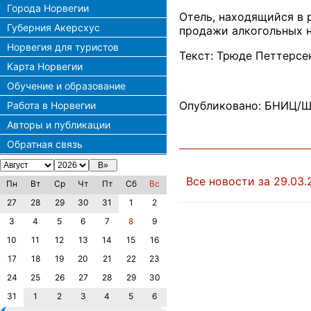
Города Норвегии
Отель, находящийся в 
Губерния Акерсхус
продажи алкогольных н
Норвегия для туристов
Текст: Трюде Петтерсе
Карта Норвегии
Обучение и образование
Опубликовано: БНИЦ/Ш
Работа в Норвегии
Авторы и публикации
Обратная связь
Все новости за 29.03.
Пн
Вт
Ср
Чт
Пт
Сб
Вс
27
28
29
30
31
1
2
3
4
5
6
7
8
9
10
11
12
13
14
15
16
17
18
19
20
21
22
23
24
25
26
27
28
29
30
31
1
2
3
4
5
6