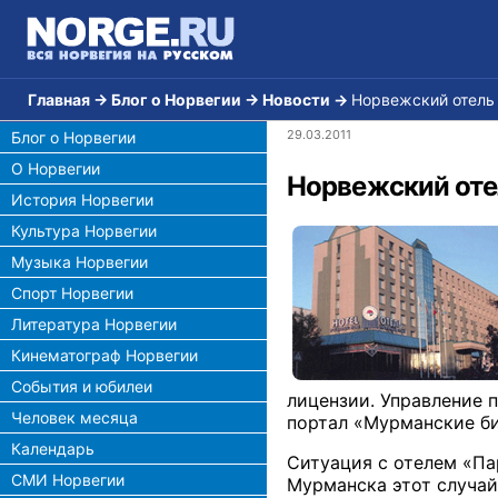
Главная
→
Блог о Норвегии
→
Новости
→
Норвежский отель 
29.03.2011
Блог о Норвегии
О Норвегии
Норвежский оте
История Норвегии
Культура Норвегии
Музыка Норвегии
Спорт Норвегии
Литература Норвегии
Кинематограф Норвегии
События и юбилеи
лицензии. Управление 
Человек месяца
портал «Мурманские би
Календарь
Ситуация с отелем «Па
СМИ Норвегии
Мурманска этот случай