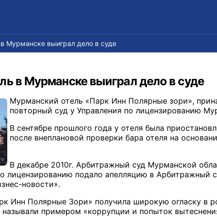
в Мурманске выиграл дело в суде
ль в Мурманске выиграл дело в суде
Мурманский отель «Парк Инн Полярные зори», при
повторный суд у Управления по лицензированию Му
В сентябре прошлого года у отеля была приостанов
после внеплановой проверки бара отеля на основан
В декабре 2010г. Арбитражный суд Мурманской обл
по лицензированию подало апелляцию в Арбитражный су
знес-новости».
рк Инн Полярные Зори» получила широкую огласку в р
 называли примером «коррупции и попыток вытеснения