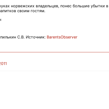
руках норвежских владельцев, понес большие убытки в 
апитков своим гостям.
н
пилькин С.В. Источник:
BarentsObserver
2011