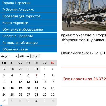
Города Норвегии
Губерния Акерсхус
Норвегия для туристов
Карта Норвегии
Обучение и образование
примет участие в старт
Работа в Норвегии
«Крузенштерн» должен 
Авторы и публикации
Обратная связь
Опубликовано: БНИЦ/Ш
Пн
Вт
Ср
Чт
Пт
Сб
Вс
27
28
29
30
31
1
2
3
4
5
6
7
8
9
Все новости за 26.07.2
10
11
12
13
14
15
16
17
18
19
20
21
22
23
24
25
26
27
28
29
30
31
1
2
3
4
5
6