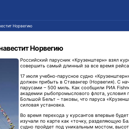
вестит Норвегию
навестит Норвегию
Российский парусник «Крузенштерн» взял кур
совершить самый длинный за все время рейса
17 июля учебно-парусное судно «Крузенштерн»
должен прибыть в Ставангер (Норвегия). С нач
парусами – 500 миль. Как сообщили РИА Fishn
академии рыбопромыслового флота, условия пл
Большой Бельт – таковы, что паруса «Крузенш
силовая установка.
Во время перехода у курсантов впервые буде
изучали по карте как «точку, разделяющую Б
судно пройдет под уникальным мостом, высот