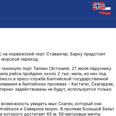
с на норвежский порт Ставангер. Барку предстоит
 морской переход.
 покинуло порт Таллин (Эстония). 27 июля паруснику
ала рейса пройдено около 2 тыс. миль, из них под
ews.ru в пресс-службе Балтийской государственной
авания в балтийских проливах – Каттегат, Скагеррак,
терна» задействованы не будут, используется только
т возможность увидеть мыс Скаген, который они
алтийское и Северное моря». В проливе Большой Бельт
а которого достигает 65 м. 56-метровые мачты