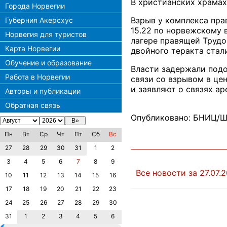
В христианских храмах
Города Норвегии
Взрыв у комплекса пра
Губерния Акерсхус
15.22 по норвежскому 
Норвегия для туристов
лагере правящей Трудо
Карта Норвегии
двойного теракта стали
Обучение и образование
Власти задержали подо
Работа в Норвегии
связи со взрывом в ц
и заявляют о связях а
Авторы и публикации
Обратная связь
Опубликовано: БНИЦ/Ш
Пн
Вт
Ср
Чт
Пт
Сб
Вс
27
28
29
30
31
1
2
3
4
5
6
7
8
9
Все новости за 27.07.2
10
11
12
13
14
15
16
17
18
19
20
21
22
23
24
25
26
27
28
29
30
31
1
2
3
4
5
6