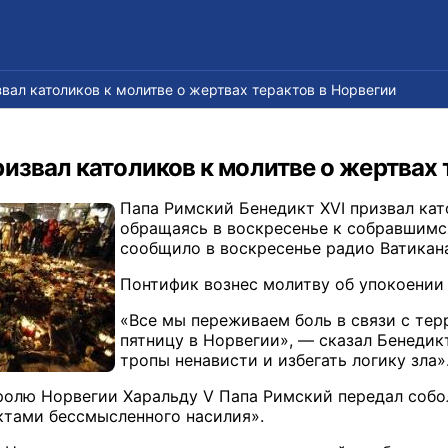
вал католиков к молитве о жертвах терактов в Норвегии
извал католиков к молитве о жертвах 
Папа Римский Бенедикт XVI призвал кат
обращаясь в воскресенье к собравшимс
сообщило в воскресенье радио Ватикан
Понтифик вознес молитву об упокоении
«Все мы переживаем боль в связи с те
пятницу в Норвегии», — сказал Бенедик
тропы ненависти и избегать логику зла»
ролю Норвегии Харальду V Папа Римский передал соб
ктами бессмысленного насилия».