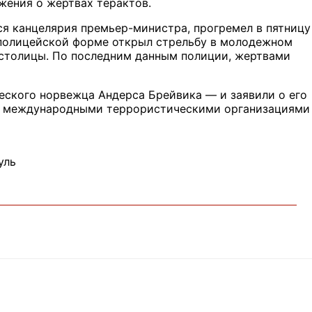
жения о жертвах терактов.
тся канцелярия премьер-министра, прогремел в пятницу
в полицейской форме открыл стрельбу в молодежном
 столицы. По последним данным полиции, жертвами
еского норвежца Андерса Брейвика — и заявили о его
 с международными террористическими организациями
уль