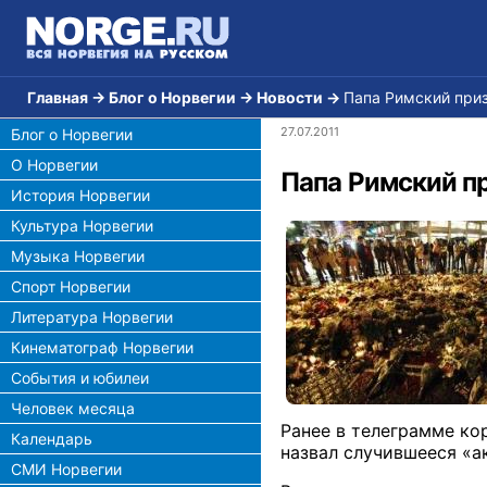
Главная
→
Блог о Норвегии
→
Новости
→
Папа Римский приз
27.07.2011
Блог о Норвегии
О Норвегии
Папа Римский пр
История Норвегии
Культура Норвегии
Музыка Норвегии
Спорт Норвегии
Литература Норвегии
Кинематограф Норвегии
События и юбилеи
Человек месяца
Ранее в телеграмме ко
Календарь
назвал случившееся «а
СМИ Норвегии