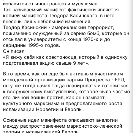
избавится от иностранцев и мусульман.
Так называемый манифест фактически является
копией манифеста Теодора Касинского, в него
внесены лишь небольшие изменения.
Теодор Касинский - американский террорист,
пожизненно осужденный за серию бомб, которые он
отсылал в университеты с конца 1970-х и до
серидины 1995-х годов.
Он писал:
«Я вижу себя как крестоносца, который в одиночку
подготавливал акцию свыше 9 лет».
В то время, как он еще был активным участником
молодежной организации партии Прогресса - FPU,
он у же тогда начал тогда планировать и готовиться
к вооруженному выступлению, которое было частью
его личной войны против, как он называет,
культурного марксизма и предполагаемого роста
исламизации Норвегии и Европы.
Основные идеи манифеста описывают аналогии
между распространением марксистско-лениской
теории и исламизацией Европы.