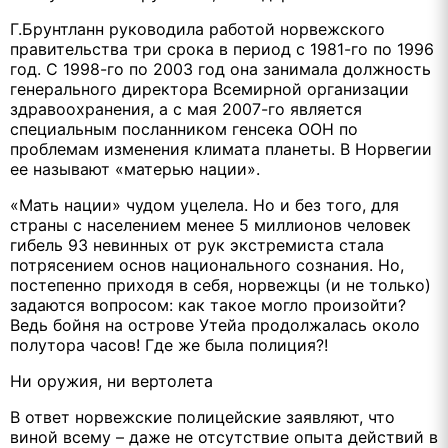
Г.Брунтланн руководила работой норвежского
правительства три срока в период с 1981-го по 1996
год. С 1998-го по 2003 год она занимала должность
генерального директора Всемирной организации
здравоохранения, а с мая 2007-го является
специальным посланником генсека ООН по
проблемам изменения климата планеты. В Норвегии
ее называют «матерью нации».
«Мать нации» чудом уцелела. Но и без того, для
страны с населением менее 5 миллионов человек
гибель 93 невинных от рук экстремиста стала
потрясением основ национального сознания. Но,
постепенно приходя в себя, норвежцы (и не только)
задаются вопросом: как такое могло произойти?
Ведь бойня на острове Утейа продолжалась около
полутора часов! Где же была полиция?!
Ни оружия, ни вертолета
В ответ норвежские полицейские заявляют, что
виной всему – даже не отсутствие опыта действий в