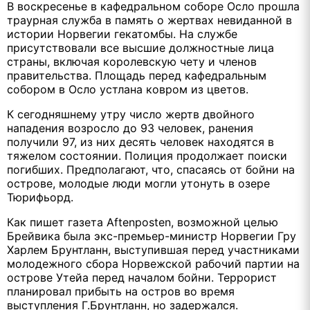
В воскресенье в кафедральном соборе Осло прошла
траурная служба в память о жертвах невиданной в
истории Норвегии гекатомбы. На службе
присутствовали все высшие должностные лица
страны, включая королевскую чету и членов
правительства. Площадь перед кафедральным
собором в Осло устлана ковром из цветов.
К сегодняшнему утру число жертв двойного
нападения возросло до 93 человек, ранения
получили 97, из них десять человек находятся в
тяжелом состоянии. Полиция продолжает поиски
погибших. Предполагают, что, спасаясь от бойни на
острове, молодые люди могли утонуть в озере
Тюрифьорд.
Как пишет газета Aftenposten, возможной целью
Брейвика была экс-премьер-министр Норвегии Гру
Харлем Брунтланн, выступившая перед участниками
молодежного сбора Норвежской рабочий партии на
острове Утейа перед началом бойни. Террорист
планировал прибыть на остров во время
выступления Г.Брунтланн, но задержался.