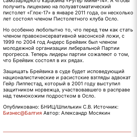
самозарядного карабина «Ругер Мини-14». А чтобы
получить лицензию на полуавтоматический
пистолет «Глок-17» в январе 2011 года, он несколько
лет состоял членом Пистолетного клуба Осло.
Но особенно любопытно то, что перед тем как стать
членом правоконсервативной масонской ложи, с
1999 по 2004 год Андерс Брейвик был членом
молодежной организации либеральной Партии
прогресса. Теперь лидеры партии сожалеют о том,
что Брейвик состоял в их рядах.
Защищать Брейвика в суде будет исповедующий
националистические и расистские взгляды адвокат
Гейр Липпестад, который в 2001 году выступил
защитником норвежца, участвовавшего в расправе
над темнокожим подростком в Осло.
Опубликовано: БНИЦ/Шпилькин С.В. Источник:
Бизнес@Балтия
Автор: Александр Мосякин