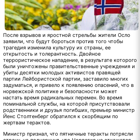
После взрывов и яростной стрельбы жители Осло
заявили, что будут бороться против того чтобы
трагедия изменила культуру их страны, ее
открытость и толерантность. Двойное
террористическое нападение, в результате которого
были уничтожены правительственные учреждения и
убиты десятки молодых активистов правящей
партии Лейбористской партии, заставило многих
задуматься, и привело к появлению опасений, что в
норвежской политике и безопасности может
настать время радикальных перемен. Во время
поминальной службы, на которой присутствовали
родственники и друзья погибших, премьер министр
Йенс Столтенберг обратился к скорбящим по
жертвам терактов.
Министр признал, что пятничные теракты потрясли
страну, но подчеркнул, что Норвегия не откажется