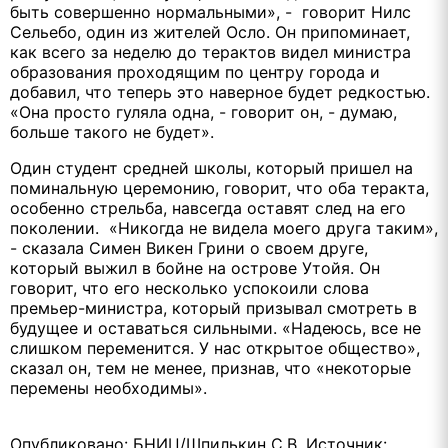
быть совершенно нормальными», - говорит Нилс
Сельебо, один из жителей Осло. Он припоминает,
как всего за неделю до терактов видел министра
образования проходящим по центру города и
добавил, что теперь это наверное будет редкостью.
«Она просто гуляла одна, - говорит он, - думаю,
больше такого не будет».
Один студент средней школы, который пришел на
поминальную церемонию, говорит, что оба теракта,
особенно стрельба, навсегда оставят след на его
поколении. «Никогда не видела моего друга таким»,
- сказала Симен Викен Грини о своем друге,
который выжил в бойне на острове Утойя. Он
говорит, что его несколько успокоили слова
премьер-министра, который призывал смотреть в
будущее и оставаться сильными. «Надеюсь, все не
слишком переменится. У нас открытое общество»,
сказал он, тем не менее, признав, что «некоторые
перемены необходимы».
Опубликовано: БНИЦ/Шпилькин С.В. Источник: