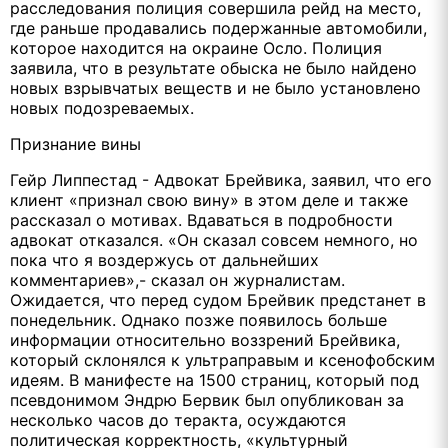
расследования полиция совершила рейд на место,
где раньше продавались подержанные автомобили,
которое находится на окраине Осло. Полиция
заявила, что в результате обыска не было найдено
новых взрывчатых веществ и не было установлено
новых подозреваемых.
Признание вины
Гейр Липпестад - Адвокат Брейвика, заявил, что его
клиент «признал свою вину» в этом деле и также
рассказал о мотивах. Вдаваться в подробности
адвокат отказался. «Он сказал совсем немного, но
пока что я воздержусь от дальнейших
комментариев»,- сказал он журналистам.
Ожидается, что перед судом Брейвик предстанет в
понедельник. Однако позже появилось больше
информации относительно воззрений Брейвика,
который склонялся к ультраправым и ксенофобским
идеям. В манифесте на 1500 страниц, который под
псевдонимом Эндрю Бервик был опубликован за
несколько часов до теракта, осуждаются
политическая корректность, «культурный